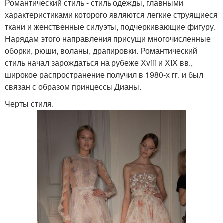
Романтический стиль - стиль одежды, главными
Прически на средние
Романтичные прически
характеристиками которого являются легкие струящиеся
волосы
ткани и женственные силуэты, подчеркивающие фигуру.
Нарядам этого направления присущи многочисленные
оборки, рюши, воланы, драпировки. Романтический
Прически на длинные
Прическа на длинные
стиль начал зарождаться на рубеже Xviii и XIX вв.,
волосы
волосы
широкое распространение получил в 1980-х гг. и был
связан с образом принцессы Дианы.
Черты стиля.
Пошаговые прически
Прически в стиле