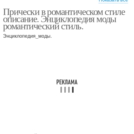
Прически в романтическом стиле
Прически на короткие
Модные прически
описание. Энциклопедия моды
волосы фото
романтический стиль.
Энциклопедия_моды.
Свадебные прически
Прически в
фото
романтическом стиле
Прическа в
Романтические
романтическом стиле
прически
Романтическая
прически фото
прическа