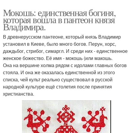
Мокошь: единственная богиня,
которая вошла в пантеон князя
Владимира.
В древнерусском пантеоне, который князь Владимир
установил в Киеве, было много богов. Перун, хорс,
даждьбог, стрибог, симаргл. И среди них - единственное
женское божество. Её имя - мокошь (или макошь.
Она на вершине холма рядом с идолами главных богов
стояла. И она же оказалась единственной из этого
списка, чей культ реально существовал в русской
народной культуре ещё столетия после принятия
христианства.