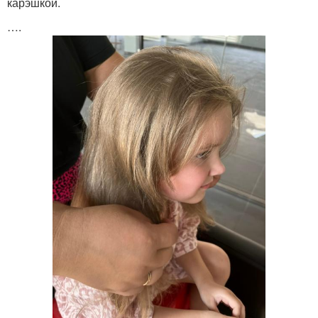
карэшкой.
….