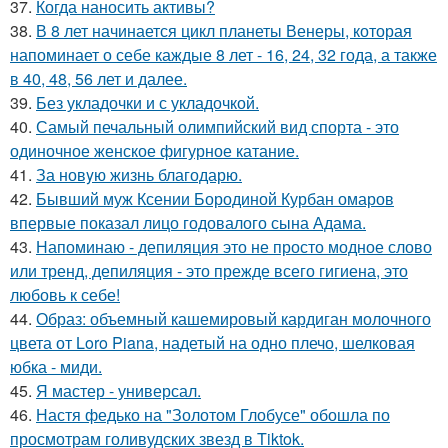
37.
Когда наносить активы?
38.
В 8 лет начинается цикл планеты Венеры, которая
напоминает о себе каждые 8 лет - 16, 24, 32 года, а также
в 40, 48, 56 лет и далее.
39.
Без укладочки и с укладочкой.
40.
Самый печальный олимпийский вид спорта - это
одиночное женское фигурное катание.
41.
За новyю жизнь благодарю.
42.
Бывший муж Ксении Бородиной Курбан омаров
впервые показал лицо годовалого сына Адама.
43.
Напоминаю - депиляция это не просто модное слово
или тренд, депиляция - это прежде всего гигиена, это
любовь к себе!
44.
Образ: объемный кашемировый кардиган молочного
цвета от Loro Piana, надетый на одно плечо, шелковая
юбка - миди.
45.
Я мастер - универсал.
46.
Настя федько на "Золотом Глобусе" обошла по
просмотрам голивудских звезд в Tiktok.