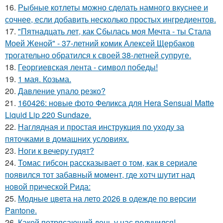
16.
Рыбные котлеты можно сделать намного вкуснее и
сочнее, если добавить несколько простых ингредиентов.
17.
"Пятнадцать лет, как Сбылась моя Мечта - ты Стала
Моей Женой" - 37-летний комик Алексей Щербаков
трогательно обратился к своей 38-летней супруге.
18.
Георгиевская лента - символ победы!
19.
1 мая. Козьма.
20.
Давление упало резко?
21.
160426: новые фото Феликса для Hera Sensual Matte
Liquid Lip 220 Sundaze.
22.
Наглядная и простая инструкция по уходу за
пяточками в домашних условиях.
23.
Ноги к вечеру гудят?
24.
Томас гибсон рассказывает о том, как в сериале
появился тот забавный момент, где хотч шутит над
новой прической Рида:
25.
Модные цвета на лето 2026 в одежде по версии
Pantone.
26.
Какой потрясающий день у нас получился!