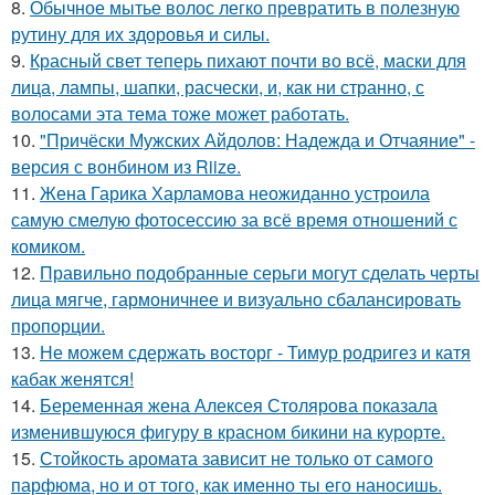
8.
Обычное мытье волос легко превратить в полезную
рутину для их здоровья и силы.
9.
Красный свет теперь пихают почти во всё, маски для
лица, лампы, шапки, расчески, и, как ни странно, с
волосами эта тема тоже может работать.
10.
"Причёски Мужских Айдолов: Надежда и Отчаяние" -
версия с вонбином из Riize.
11.
Жена Гарика Харламова неожиданно устроила
самую смелую фотосессию за всё время отношений с
комиком.
12.
Правильно подобранные серьги могут сделать черты
лица мягче, гармоничнее и визуально сбалансировать
пропорции.
13.
Не можем сдержать восторг - Тимур родригез и катя
кабак женятся!
14.
Беременная жена Алексея Столярова показала
изменившуюся фигуру в красном бикини на курорте.
15.
Стойкость аромата зависит не только от самого
парфюма, но и от того, как именно ты его наносишь.