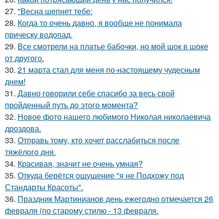
27.
"Весна шепнет тебе:
28.
Когда то очень давно, я вообще не понимала
прическу водопад.
29.
Все смотрели на платье бабочки, но мой шок в шоке
от другого.
30.
21 марта стал для меня по-настоящему чудесным
днем!
31.
Давно говорили себе спасибo за весь свой
пройденный путь до этого момента?
32.
Новое фото нашего любимого Николая николаевича
дроздова.
33.
Отправь тому, кто хочет расслабиться после
тяжёлого дня.
34.
Красивая, значит не очень умная?
35.
Откуда берётся ощущение "я не Подхожу под
Стандарты Красоты".
36.
Праздник Мартинианов день ежегодно отмечается 26
февраля (по старому стилю - 13 февраля.