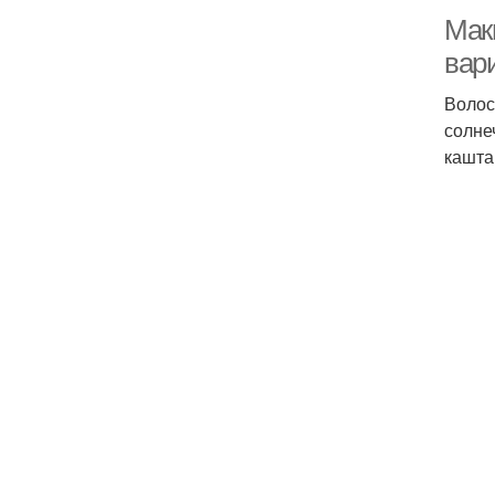
Маки
вар
Волос
солне
кашта