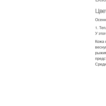
Цве
Осенн
1. Те
У это
Кожа 
весну
рыжим
предс
Среди