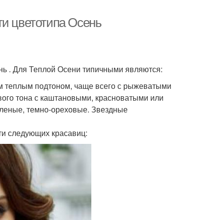
ти цветотипа Осень
нь . Для Теплой Осени типичными являются:
м теплым подтоном, чаще всего с рыжеватыми
вого тона с каштановыми, красноватыми или
еленые, темно-ореховые. Звездные
ти следующих красавиц: