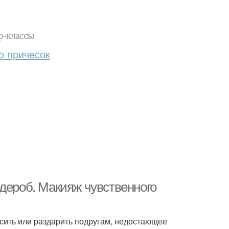
р-классы
о причесок
рдероб. Макияж чувственного
сить или раздарить подругам, недостающее