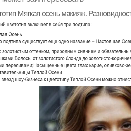
тотип Мягкая осень макияж. Разновиднос
ий цветотип включает в себя три подтипа:
плая Осень
го подтипа существует еще одно название – Настоящая Осе
с золотистым оттенком, природным сиянием и обязательны
шками;Волосы от золотистого блонда до золотисто-коричне
и переливами;Насыщенные цвета глаз: карие, оливково-з
тавительницы Теплой Осени
 звезд шоу-бизнеса к цветотипу Теплой Осени можно отнес