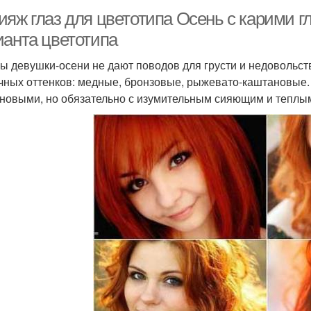
яж глаз для цветотипа Осень с карими гл
ианта цветотипа
ы девушки-осени не дают поводов для грусти и недовольств
чных оттенков: медные, бронзовые, рыжевато-каштановые.
новыми, но обязательно с изумительным сияющим и теплы