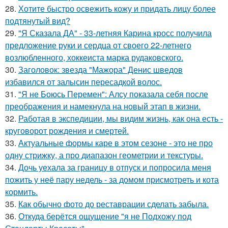
28.
Хотите быстро освежить кожу и придать лицу более
подтянутый вид?
29.
"Я Сказала ДА" - 33-летняя Карина кросс получила
предложение руки и сердца от своего 22-летнего
возлюбленного, хоккеиста марка рудаковского.
30.
Заголовок: звезда "Мажора" Денис шведов
избавился от залысин пересадкой волос.
31.
"Я не Боюсь Перемен": Алсу показала себя после
преображения и намекнула на новый этап в жизни.
32.
Работая в экспедиции, мы видим жизнь, как она есть -
круговорот рождения и смертей.
33.
Актуальные формы каре в этом сезоне - это не про
одну стрижку, а про диапазон геометрии и текстуры.
34.
Дочь уехала за границу в отпуск и попросила меня
пожить у неё пару недель - за домом присмотреть и кота
кормить.
35.
Как обычно фото до реставрации сделать забыла.
36.
Откуда берётся ощущение "я не Подхожу под