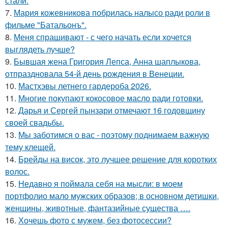
стали.
7.
Мария кожевникова побрилась налысо ради роли в
фильме "Батальонъ".
8.
Меня спрашивают - с чего начать если хочется
выглядеть лучше?
9.
Бывшая жена Григория Лепса, Анна шаплыкова,
отпраздновала 54-й день рождения в Венеции.
10.
Мастхэвы летнего гардероба 2026.
11.
Многие покупают кокосовое масло ради готовки.
12.
Дарья и Сергей пынзари отмечают 16 годовщину
своей свадьбы.
13.
Мы заботимся о вас - поэтому поднимаем важную
тему клещей.
14.
Брейды на висок, это лучшее решение для коротких
волос.
15.
Недавно я поймала себя на мысли: в моем
портфолио мало мужских образов; в основном детишки,
женщины, животные, фантазийные существа ….
16.
Хочешь фото с мужем, без фотосессии?