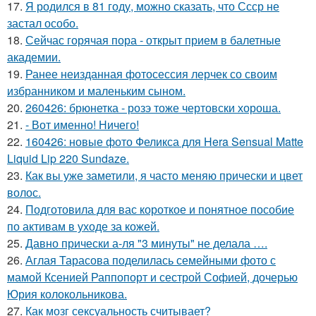
17.
Я родился в 81 году, можно сказать, что Ссср не
застал особо.
18.
Сейчас горячая пора - открыт прием в балетные
академии.
19.
Ранее неизданная фотосессия лерчек со своим
избранником и маленьким сыном.
20.
260426: брюнетка - розэ тоже чертовски хороша.
21.
- Вот именно! Ничего!
22.
160426: новые фото Феликса для Hera Sensual Matte
Liquid Lip 220 Sundaze.
23.
Как вы уже заметили, я часто меняю прически и цвет
волос.
24.
Подготовила для вас короткое и понятное пособие
по активам в уходе за кожей.
25.
Давно прически а-ля "3 минуты" не делала ….
26.
Аглая Тарасова поделилась семейными фото с
мамой Ксенией Раппопорт и сестрой Софией, дочерью
Юрия колокольникова.
27.
Как мозг сексуальность считывает?