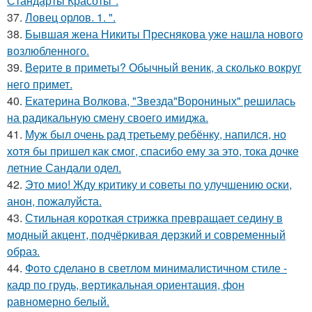
Стандарты Красоты".
37.
Ловец орлов. 1. ".
38.
Бывшая жена Никиты Преснякова уже нашла нового
возлюбленного.
39.
Верите в приметы? Обычный веник, а сколько вокруг
него примет.
40.
Екатерина Волкова, "Звезда"Ворониных" решилась
на радикальную смену своего имиджа.
41.
Муж был очень рад третьему ребёнку, напился, но
хотя бы пришел как смог, спасибо ему за это, тока дочке
летние Сандали одел.
42.
Это мио! Жду критику и советы по улучшению оски,
анон, пожалуйста.
43.
Стильная короткая стрижка превращает седину в
модный акцент, подчёркивая дерзкий и современный
образ.
44.
Фото сделано в светлом минималистичном стиле -
кадр по грудь, вертикальная ориентация, фон
равномерно белый.