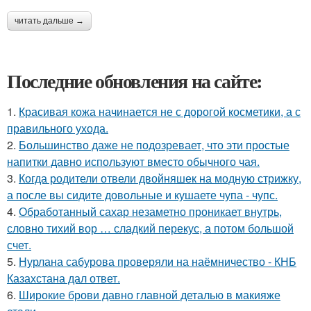
читать дальше →
Последние обновления на сайте:
1.
Красивая кожа начинается не с дорогой косметики, а с
правильного ухода.
2.
Большинство даже не подозревает, что эти простые
напитки давно используют вместо обычного чая.
3.
Когда родители отвели двойняшек на модную стрижку,
а после вы сидите довольные и кушаете чупа - чупс.
4.
Обработанный сахар незаметно проникает внутрь,
словно тихий вор … сладкий перекус, а потом большой
счет.
5.
Нурлана сабурова проверяли на наёмничество - КНБ
Казахстана дал ответ.
6.
Широкие брови давно главной деталью в макияже