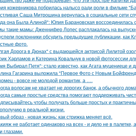
ьшинство даже не подозревает, что эти простые напитки да
ия кожевникова побрилась налысо ради роли в фильме "Ба
стливая Саша Митрошина вернулась в социальные сети спус
гда она Была Алиной": Юлия Барановская воссоединилась 
ы такие мамы: Дженнифер Лопес расплакалась на выпускн
успели поклонники обсудить предыдущие публикации, как 
стные фото.
лгая Дорога в Дюнах" с выдающейся актрисой Лилитой озол
рик Харламов и Катерина Ковальчук в новой фотосессии дл
мя Выбирал Петя": стало известно, как Агата муцениеце и д
лина Гагарина выложила "Первое Фото с Новым Бойфрендо
комец - вовсе не молодой романтик, а ….
огда волосам не хватает не дорогих банок, а обычного дом
огда самые простые средства помогают поддерживать чист
дписывайтесь чтобы получать больше простых и практичных 
гополучию в реальной жизни.
вый образ - новая жизнь: как стрижка меняет всё.
кияж не работает одинаково на всех - и дело не в палетке, 
и глазами.