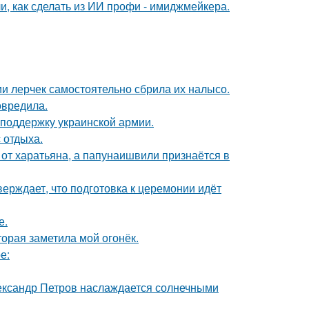
и, как сделать из ИИ профи - имиджмейкера.
ии лерчек самостоятельно сбрила их налысо.
овредила.
поддержку украинской армии.
 отдыха.
 от харатьяна, а папунаишвили признаётся в
верждает, что подготовка к церемонии идёт
е.
торая заметила мой огонёк.
е:
Александр Петров наслаждается солнечными