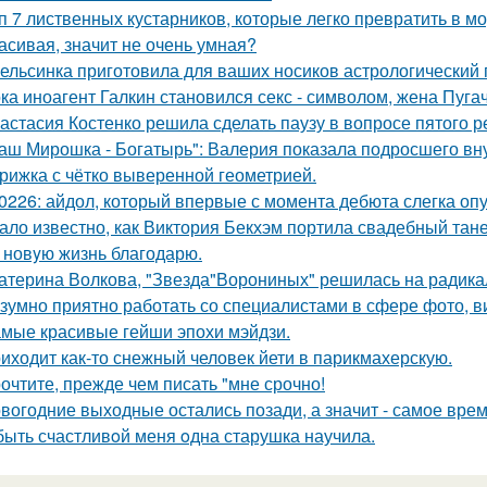
п 7 лиственных кустарников, которые легко превратить в м
асивая, значит не очень умная?
ельсинка приготовила для ваших носиков астрологический
ка иноагент Галкин становился секс - символом, жена Пуга
астасия Костенко решила сделать паузу в вопросе пятого 
аш Мирошка - Богатырь": Валерия показала подросшего вну
рижка с чётко выверенной геометрией.
0226: айдол, который впервые с момента дебюта слегка опу
ало известно, как Виктория Бекхэм портила свадебный тане
 новyю жизнь благодарю.
атерина Волкова, "Звезда"Ворониных" решилась на радика
зумно приятно работать со специалистами в сфере фото, в
мые красивые гейши эпохи мэйдзи.
иходит как-то снежный человек йети в парикмахерскую.
очтите, прежде чем писать "мне срочно!
вогодние выходные остались позади, а значит - самое время
быть счастливoй меня oдна старушка научила.