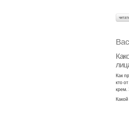
читат
Вас
Како
лиц
Как п
кто о
крем.
Какой