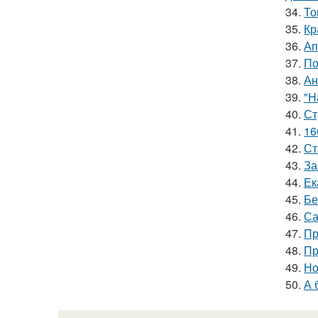
34.
То
35.
Кр
36.
Ап
37.
По
38.
Ан
39.
"Н
40.
Ст
41.
16
42.
Ст
43.
За
44.
Ек
45.
Бе
46.
Са
47.
Пр
48.
Пр
49.
Но
50.
А 