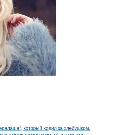
"ералаша", который ходил за хлебушком.