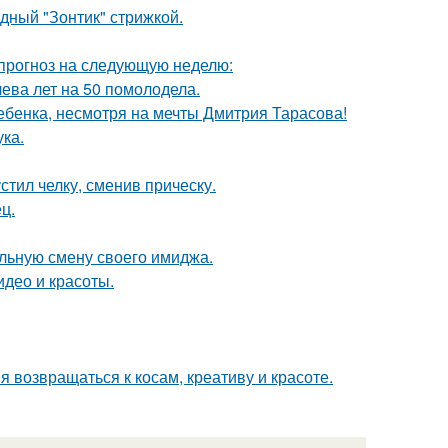
одный "Зонтик" стрижкой.
 прогноз на следующую неделю:
чева лет на 50 помолодела.
ребенка, несмотря на мечты Дмитрия Тарасова!
ка.
стил челку, сменив прическу.
ц.
льную смену своего имиджа.
идео и красоты.
 возвращаться к косам, креативу и красоте.