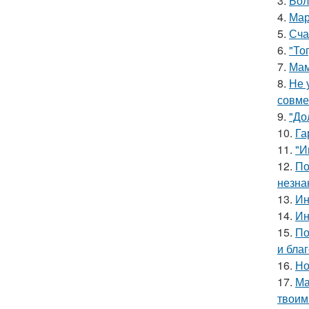
3.
Бол
4.
Мар
5.
Сча
6.
"То
7.
Мам
8.
Не 
совме
9.
"До
10.
Га
11.
"И
12.
По
незна
13.
Ин
14.
Ин
15.
По
и бла
16.
Но
17.
Ма
твоим