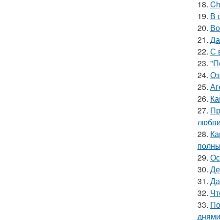
18.
Ch
19.
В 
20.
Во
21.
Да
22.
С 
23.
"П
24.
Оз
25.
Аг
26.
Ка
27.
Пр
любви
28.
Ка
полны
29.
Ос
30.
Де
31.
Да
32.
Чт
33.
По
днями