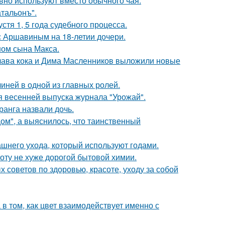
вно используют вместо обычного чая.
тальонъ".
тя 1, 5 года судебного процесса.
с Аршавиным на 18-летии дочери.
ом сына Макса.
Клава кока и Дима Масленников выложили новые
иней в одной из главных ролей.
я весенней выпуска журнала "Урожай".
ранга назвали дочь.
м", а выяснилось, что таинственный
ашнего ухода, который используют годами.
оту не хуже дорогой бытовой химии.
советов по здоровью, красоте, уходу за собой
а в том, как цвет взаимодействует именно с