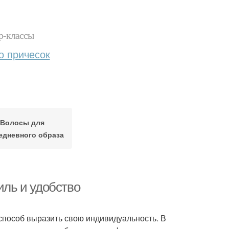
р-классы
о причесок
Волосы для
едневного образа
иль и удобство
и способ выразить свою индивидуальность. В