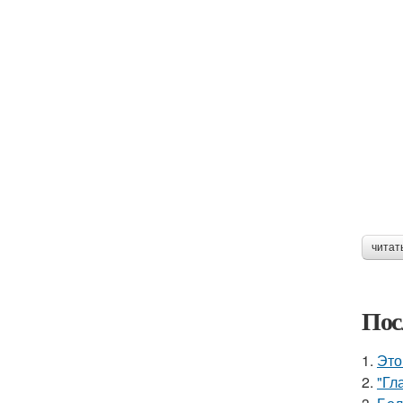
читат
Пос
1.
Это
2.
"Гл