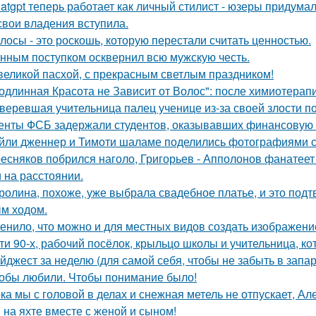
atgpt теперь работает как личный стилист - юзеры придумал
свои владения вступила.
лосы - это роскошь, которую перестали считать ценностью.
нным поступком осквернил всю мужскую честь.
великой пасхой, с прекрасным светлым праздником!
одлинная Красота не Зависит от Волос": после химиотерап
веревшая учительница палец ученице из-за своей злости п
енты ФСБ задержали студентов, оказывавших финансовую 
йли дженнер и Тимоти шаламе поделились фотографиями с
есняков побрился наголо, Григорьев - Апполонов фанатеет
 на расстоянии.
ролина, похоже, уже выбрала свадебное платье, и это подт
м ходом.
енило, что можно и для местных видов создать изображени
ти 90-х, рабочий посёлок, крыльцо школы и учительница, ко
йджест за неделю (для самой себя, чтобы не забыть в запар
обы любили. Чтобы понимание было!
ка мы с головой в делах и снежная метель не отпускает, 
 на яхте вместе с женой и сыном!