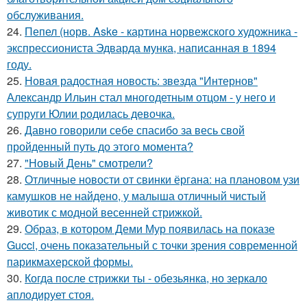
обслуживания.
24.
Пепел (норв. Aske - картина норвежского художника -
экспрессиониста Эдварда мунка, написанная в 1894
году.
25.
Новая радостная новость: звезда "Интернов"
Александр Ильин стал многодетным отцом - у него и
супруги Юлии родилась девочка.
26.
Давно говорили себе спасибo за весь свой
пройденный путь до этого момента?
27.
"Новый День" смотрели?
28.
Отличные новости от свинки ёргана: на плановом узи
камушков не найдено, у малыша отличный чистый
животик с модной весенней стрижкой.
29.
Образ, в котором Деми Мур появилась на показе
Gucci, очень показательный с точки зрения современной
парикмахерской формы.
30.
Когда после стрижки ты - обезьянка, но зеркало
аплодирует стоя.