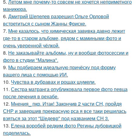
5.
Летом мне почему-то совсем не хочется неприметного
маникюра.
6.
Дмитрий Шепелев разрешил Ольге Орловой
встретиться с сыном Жанны Фриске.
7.
Мне казалось, что химическая завивка давно лежит
где-то в старом альбоме, рядом с мамиными фото и
очень уверенной чёлкой.
8.
Не заказывайте альбомы, ну и вообще фотосессии и
фото в студии "Малина".
9.
Мы подбираем идеальную причёску под форму
вашего лица с помощью ИИ.
10.
Чувства в дубравах и рощах шумели.
11.
Сестра матранга опубликовала первое фото певца
после лечения в рехабе.
12.
Мнения_ пкр. Итак! Закончив 2 части СН, пройдя
СНР и завершив прекрасную рса я все таки решилась
взяться за этот "Шедевр" под названием СН 3.
13.
Елена воробей редким фото Регины дубовицкой
поделилась.