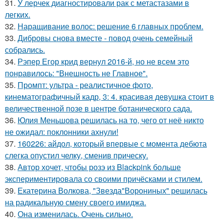
31.
У лерчек диагностировали рак с метастазами в
легких.
32.
Наращивание волос: решение 6 главных проблем.
33.
Дибровы снова вместе - повод очень семейный
собрались.
34.
Рэпер Егор крид вернул 2016-й, но не всем это
понравилось: "Внешность не Главное".
35.
Промпт: ультра - реалистичное фото,
кинематографичный кадр, 3: 4. красивая девушка стоит в
величественной позе в центре ботанического сада.
36.
Юлия Меньшова решилась на то, чего от неё никто
не ожидал: поклонники ахнули!
37.
160226: айдол, который впервые с момента дебюта
слегка опустил челку, сменив прическу.
38.
Автор хочет, чтобы розэ из Blackpink больше
экспериментировала со своими причёсками и стилем.
39.
Екатерина Волкова, "Звезда"Ворониных" решилась
на радикальную смену своего имиджа.
40.
Она изменилась. Очень сильно.