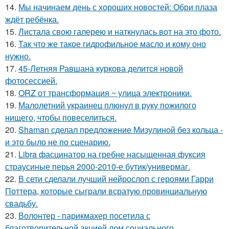
14.
Мы начинаем день с хороших новостей: Обри плаза
ждёт ребёнка.
15.
Листала свою галерею и наткнулась вот на это фото.
16.
Так что же такое гидрофильное масло и кому оно
нужно.
17.
45-Летняя Равшана куркова делится новой
фотосессией.
18.
ORZ от трансформация ~ улица электроники.
19.
Малолетний украинец плюнул в руку пожилого
нищего, чтобы повеселиться.
20.
Shaman сделал предложение Мизулиной без кольца -
и это было не по сценарию.
21.
Libra фасцинатор на гребне насыщенная фуксия
страусиные перья 2000-2010-е бутик/универмаг.
22.
В сети сделали лучший нейрослоп с героями Гарри
Поттера, которые сыграли всратую провинциальную
свадьбу.
23.
Волонтер - парикмахер посетила с
благотворительной акцией дом социального