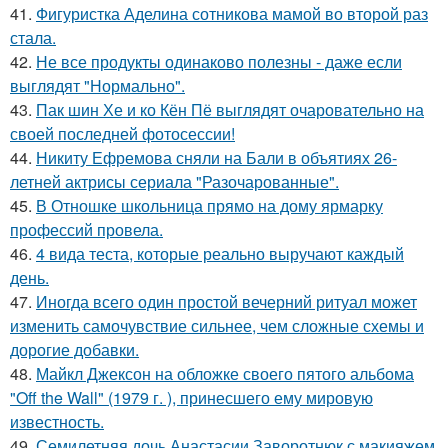
41.
Фигуристка Аделина сотникова мамой во второй раз
стала.
42.
Не все продукты одинаково полезны - даже если
выглядят "Нормально".
43.
Пак шин Хе и ко Кён Пё выглядят очаровательно на
своей последней фотосессии!
44.
Никиту Ефремова сняли на Бали в объятиях 26-
летней актрисы сериала "Разочарованные".
45.
В Отношке школьница прямо на дому ярмарку
профессий провела.
46.
4 вида теста, которые реально выручают каждый
день.
47.
Иногда всего один простой вечерний ритуал может
изменить самочувствие сильнее, чем сложные схемы и
дорогие добавки.
48.
Майкл Джексон на обложке своего пятого альбома
"Off the Wall" (1979 г. ), принесшего ему мировую
известность.
49.
Семилетняя дочь Анастасии Заворотнюк с макияжем