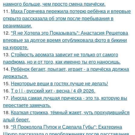
намного больше, чем просто смена причёски.
11.
Маха Горячева пережила потерю ребёнка и впервые
открыто рассказала об этом после пребывания в
реанимации.
12.
"Я не Хотела это Показывать": Анастасия Решетова
впервые за долгое время опубликовала фото в бикини
на курорте.
13.
Стойкость аромата зависит не только от самого
парфюма, но и от того, как именно ты его наносишь.
14.
Ребёнок бегает, прыгает, играет - а причёска должна
держаться.
15.
Некоторые вещи в гостях лучше не делать!
16.
T o l l - русский хит - весна / 4 @ 2026.
17.
Иногда самая лучшая прическа - это та, которую вы
перестаете замечать.
18.
Краткая стрижка, тёмный жакет, чуть прохудившийся
алый берет.
19.
"Я Проколола Пупок и Сделала Губы": Екатерина
Шкуро рассказала о преображениях после расставания