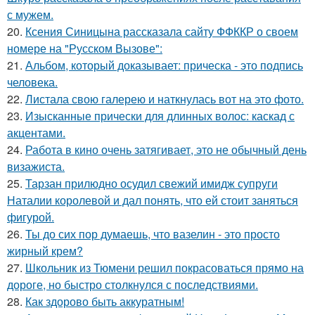
с мужем.
20.
Ксения Синицына рассказала сайту ФФККР о своем
номере на "Русском Вызове":
21.
Альбом, который доказывает: прическа - это подпись
человека.
22.
Листала свою галерею и наткнулась вот на это фото.
23.
Изысканные прически для длинных волос: каскад с
акцентами.
24.
Работа в кино очень затягивает, это не обычный день
визажиста.
25.
Тарзан прилюдно осудил свежий имидж супруги
Наталии королевой и дал понять, что ей стоит заняться
фигурой.
26.
Ты до сих пор думаешь, что вазелин - это просто
жирный крем?
27.
Школьник из Тюмени решил покрасоваться прямо на
дороге, но быстро столкнулся с последствиями.
28.
Как здорово быть аккуратным!