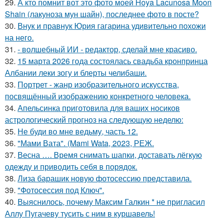
29.
А кто помнит вот это фото моей Hoya Lacunosa Moon
Shain (лакуноза мун шайн), последнее фото в посте?
30.
Внук и правнук Юрия гагарина удивительно похожи
на него.
31.
- волшебный ИИ - редактор, сделай мне красиво.
32.
15 марта 2026 года состоялась свадьба кронпринца
Албании леки зогу и блерты челибаши.
33.
Портрет - жанр изобразительного искусства,
посвящённый изображению конкретного человека.
34.
Апельсинка приготовила для ваших носиков
астрологический прогноз на следующую неделю:
35.
Не буди во мне ведьму, часть 12.
36.
"Мами Вата". (Mami Wata, 2023, РЕЖ.
37.
Весна …. Время снимать шапки, доставать лёгкую
одежду и приводить себя в порядок.
38.
Лиза барашик новую фотосессию представила.
39.
"Фотосессия под Ключ".
40.
Выяснилось, почему Максим Галкин * не пригласил
Аллу Пугачеву тусить с ним в куршавель!