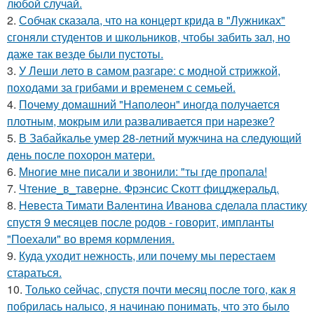
любой случай.
2.
Собчак сказала, что на концерт крида в "Лужниках"
сгоняли студентов и школьников, чтобы забить зал, но
даже так везде были пустоты.
3.
У Леши лето в самом разгаре: с модной стрижкой,
походами за грибами и временем с семьей.
4.
Почему домашний "Наполеон" иногда получается
плотным, мокрым или разваливается при нарезке?
5.
В Забайкалье умер 28-летний мужчина на следующий
день после похорон матери.
6.
Многие мне писали и звонили: "ты где пропала!
7.
Чтение_в_таверне. Фрэнсис Скотт фицджеральд.
8.
Невеста Тимати Валентина Иванова сделала пластику
спустя 9 месяцев после родов - говорит, импланты
"Поехали" во время кормления.
9.
Куда уходит нежность, или почему мы перестаем
стараться.
10.
Только сейчас, спустя почти месяц после того, как я
побрилась налысо, я начинаю понимать, что это было