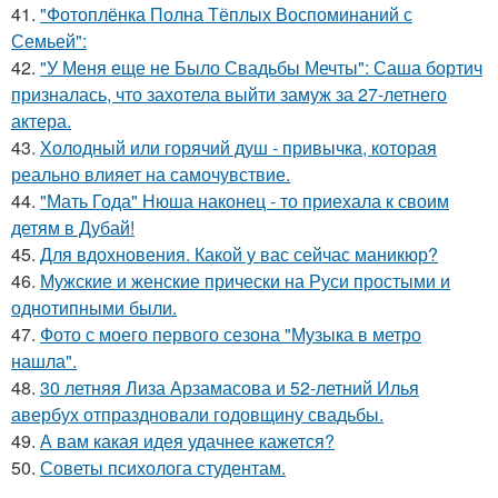
41.
"Фотоплёнка Полна Тёплых Воспоминаний с
Семьей":
42.
"У Меня еще не Было Свадьбы Мечты": Саша бортич
призналась, что захотела выйти замуж за 27-летнего
актера.
43.
Холодный или горячий душ - привычка, которая
реально влияет на самочувствие.
44.
"Мать Года" Нюша наконец - то приехала к своим
детям в Дубай!
45.
Для вдохновения. Какой у вас сейчас маникюр?
46.
Мужские и женские прически на Руси простыми и
однотипными были.
47.
Фото с моего первого сезона "Музыка в метро
нашла".
48.
30 летняя Лиза Арзамасова и 52-летний Илья
авербух отпраздновали годовщину свадьбы.
49.
А вам какая идея удачнее кажется?
50.
Советы психолога студентам.