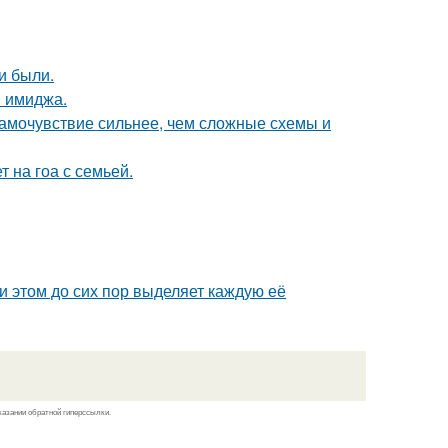
и были.
й имиджа.
самочувствие сильнее, чем сложные схемы и
 на гоа с семьей.
ри этом до сих пор выделяет каждую её
казании обратной гиперссылки.