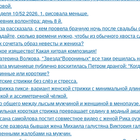
овой.
деля 10/52 2026. 1. рисовала меньше.
евник волонтёра: день 8 й.
за рассказала, с кем провела брачную ночь после свадьбы 
адайте, сколько времени нужно, чтобы из обычного хвоста 
к сочетать образ невесты и жениха?
кое изящество! Какая хитрая композиция!
атерина Волкова, "Звезда"Ворониных" все таки решилась н
ата муцениеце публично восхитилась Петром дрангой: "Когда
инные или короткие?
тские стрижки без слёз и стресса.
рижка пикси- вариант женской стрижки с минимальной длино
кой и ассиметричной чёлкой.
о общего между лысым мужчиной и женщиной в менопаузе.
ильная короткая стрижка превращает седину в модный акце
сана самойлова постит совместное видео с женой Рика оуэ
сле развода бывшая жена Михаила галустяна Виктория гал
венными жалобами на мужчин.