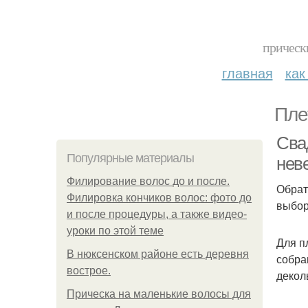
прическ
главная
как
Пле
Сва
Популярные материалы
нев
Филирование волос до и после.
Обрат
Филировка кончиков волос: фото до
выбор
и после процедуры, а также видео-
уроки по этой теме
Для п
В нюксенском районе есть деревня
собра
вострое.
декол
Прическа на маленькие волосы для