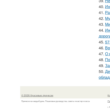
39.
Не
40.
Ин
41.
Ра
42.
Му
43.
Ми
44.
Ин
дорог
45.
57
46.
Вр
47.
О 
48.
По
49.
За
50.
Де
облад
© 2026 Красивые прически
К
П
Прически на каждый день. Пошаговые руководства, советы и мастер-классы
г.