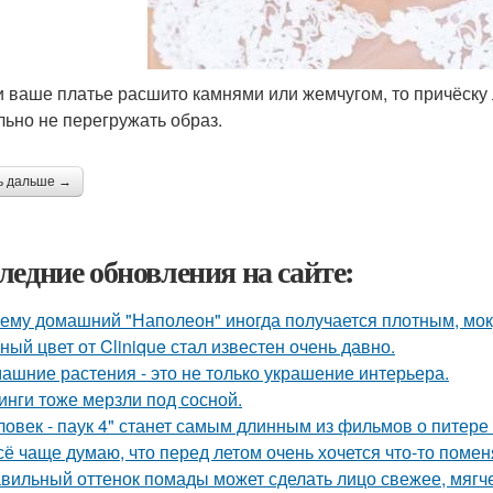
и ваше платье расшито камнями или жемчугом, то причёску 
льно не перегружать образ.
ь дальше →
ледние обновления на сайте:
ему домашний "Наполеон" иногда получается плотным, мок
ный цвет от Clinique стал известен очень давно.
ашние растения - это не только украшение интерьера.
инги тоже мерзли под сосной.
ловек - паук 4" станет самым длинным из фильмов о питере
сё чаще думаю, что перед летом очень хочется что-то помен
вильный оттенок помады может сделать лицо свежее, мягче