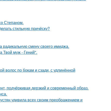
со Степаном.
сделать стильную причёску?
а радикальную смену своего имиджа.
 Твой муж - Гений".
й волос по бокам и сзади, с удлинённой
нт, подчёркивая дерзкий и современный образ.
нса.
устян удивила всех своим преображением и