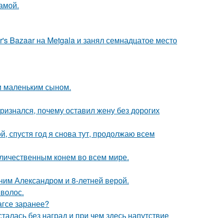
амой.
's Bazaar на Metgala и занял семнадцатое место
и маленьким сыном.
ризнался, почему оставил жену без дорогих
й, спустя год я снова тут, продолжаю всем
личественным конем во всем мире.
ним Александром и 8-летней верой.
 волос.
агсе заранее?
талась без наград и при чем здесь напутствие