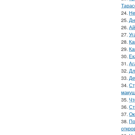
Тарас
24.
Не
25.
Дн
26.
Ай
27.
Уг
28.
Ка
29.
Ка
30.
Ек
31.
Аг
32.
Дл
33.
Де
34.
Ст
макуш
35.
Чт
36.
Ст
37.
Ок
38.
По
откро