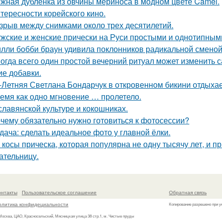
жная дублёнка из овчины мериноса в модном цвете Camel.
тересности корейского кино.
зрыв между снимками около трех десятилетий.
жские и женские прически на Руси простыми и однотипным
лли бобби браун удивила поклонников радикальной смено
огда всего один простой вечерний ритуал может изменить 
ие добавки.
-Летняя Светлана Бондарчук в откровенном бикини отдыхает
емя как одно мгновение … пролетело.
славянской культуре и кокошниках.
чему обязательно нужно готовиться к фотосессии?
дача: сделать идеальное фото у главной ёлки.
 косы прическа, которая популярна не одну тысячу лет, и п
ательницу.
онтакты
Пользовательское соглашение
Обратная связь
олитика конфидециальности
Копирование разрешено при у
 Москва, ЦАО, Красносельский, Мясницкая улица 38 стр.1, м. Чистые пруды