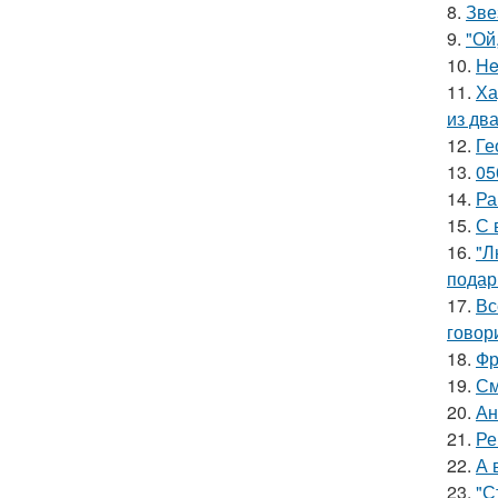
8.
Зве
9.
"Ой
10.
He
11.
Ха
из дв
12.
Ге
13.
05
14.
Ра
15.
С 
16.
"Л
подар
17.
Вс
говори
18.
Фр
19.
См
20.
Ан
21.
Ре
22.
А 
23.
"С