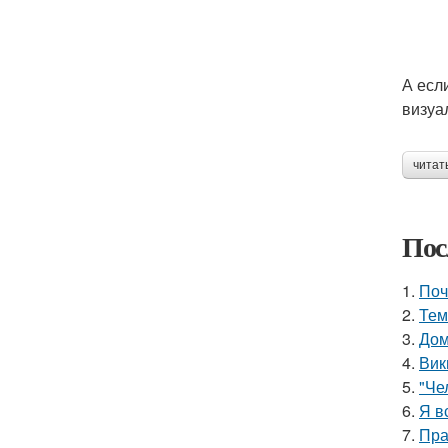
А есл
визуа
читат
Пос
1.
Поч
2.
Тем
3.
Дом
4.
Вик
5.
"Че
6.
Я в
7.
Пра