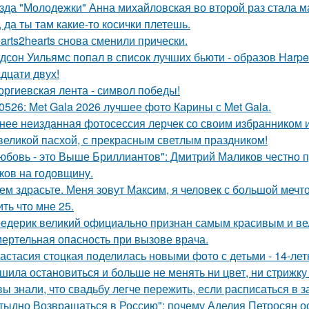
зда "Молодежки" Анна михайловская во второй раз стала м
, да ты там какие-то косички плетешь.
arts2hearts снова сменили прически.
дсон Уильямс попал в список лучших бьюти - образов Harper
адцати двух!
оргиевская лента - символ победы!
0526: Met Gala 2026 лучшее фото Карины с Met Gala.
нее неизданная фотосессия лерчек со своим избранником 
великой пасхой, с прекрасным светлым праздником!
юбовь - это Выше Бриллиантов": Дмитрий Маликов честно п
ков на годовщину.
ем здрасьте. Меня зовут Максим, я человек с большой мечто
ть что мне 25.
едерик великий официально признан самым красивым и ве
ертельная опасность при вызове врача.
астасия стоцкая поделилась новыми фото с детьми - 14-лет
шила остановиться и больше не менять ни цвет, ни стрижку
вы знали, что свадьбу легче пережить, если расписаться в з
тыдно Возвращаться в Россию": почему Аделия Петросян ос