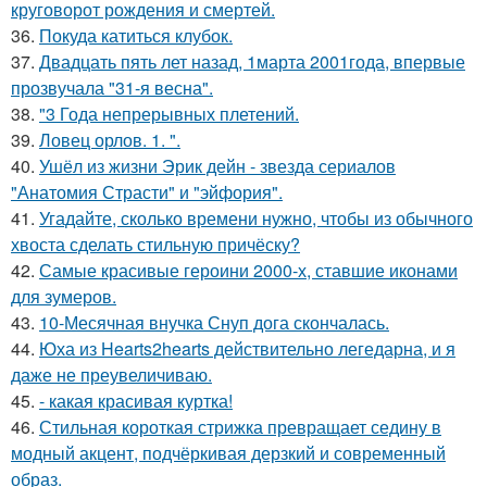
круговорот рождения и смертей.
36.
Покуда катиться клубок.
37.
Двадцать пять лет назад, 1марта 2001года, впервые
прозвучала "31-я весна".
38.
"3 Года непрерывных плетений.
39.
Ловец орлов. 1. ".
40.
Ушёл из жизни Эрик дейн - звезда сериалов
"Анатомия Страсти" и "эйфория".
41.
Угадайте, сколько времени нужно, чтобы из обычного
хвоста сделать стильную причёску?
42.
Самые красивые героини 2000-х, ставшие иконами
для зумеров.
43.
10-Месячная внучка Снуп дога скончалась.
44.
Юха из Hearts2hearts действительно легедарна, и я
даже не преувеличиваю.
45.
- какая красивая куртка!
46.
Стильная короткая стрижка превращает седину в
модный акцент, подчёркивая дерзкий и современный
образ.