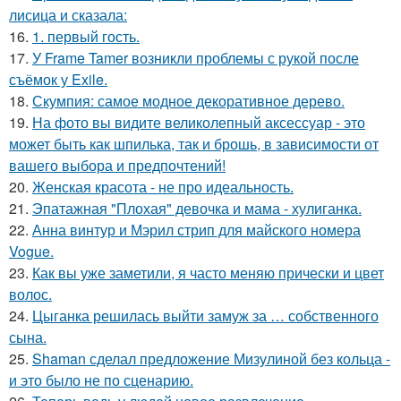
лисица и сказала:
16.
1. первый гость.
17.
У Frame Tamer возникли проблемы с рукой после
съёмок у Exile.
18.
Скумпия: самое модное декоративное дерево.
19.
На фото вы видите великолепный аксессуар - это
может быть как шпилька, так и брошь, в зависимости от
вашего выбора и предпочтений!
20.
Женская красота - не про идеальность.
21.
Эпатажная "Плохая" девочка и мама - хулиганка.
22.
Анна винтур и Мэрил стрип для майского номера
Vogue.
23.
Как вы уже заметили, я часто меняю прически и цвет
волос.
24.
Цыганка решилась выйти замуж за … собственного
сына.
25.
Shaman сделал предложение Мизулиной без кольца -
и это было не по сценарию.