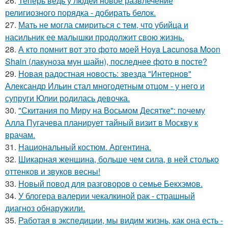
26.
Теперь ведь у людей новое развлечение
религиозного порядка - добирать белок.
27.
Мать не могла смириться с тем, что убийца и
насильник ее малышки продолжит свою жизнь.
28.
А кто помнит вот это фото моей Hoya Lacunosa Moon
Shain (лакуноза мун шайн), последнее фото в посте?
29.
Новая радостная новость: звезда "Интернов"
Александр Ильин стал многодетным отцом - у него и
супруги Юлии родилась девочка.
30.
"Скитания по Миру на Восьмом Десятке": почему
Алла Пугачева планирует тайный визит в Москву к
врачам.
31.
Национальный костюм. Аргентина.
32.
Шикарная женщина, больше чем сила, в ней столько
оттенков и звуков весны!
33.
Новый повод для разговоров о семье Бекхэмов.
34.
У блогера валерии чекалкиной рак - страшный
диагноз обнаружили.
35.
Работая в экспедиции, мы видим жизнь, как она есть -