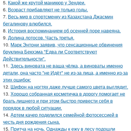
5.
Какой же крутой маникюр у Зендеи.
6.
Возраст прибавляют не только годы.
7.
Весь мир в спортсменку из Казахстана Джасмин
бегалинову влюбился.
8.
История воспоминанием об осенней поре навеяна.
9.
Долина лотосов. Часть третья.
10.
Марк Энтони заявив, что сенсационные обвинения
бруклина Бекхэма "Едва ли Соответствуют
Действительности".
11.
Здесь виновата не ваша чёлка, а виноваты именно
детали, она часто "не Идёт" не из-за лица, а именно из-за
этих ошибок:
12.
Шифон на ногтях даже лучше самого цвета выглядит.
13.
Хорошо собранная косметичка в дорогу помогает не
брать лишнего и при этом быстро привести себя в
порядок в любой ситуации.
14.
Артем качер поделился семейной фотосессией в
честь дня рождения сына.
15.
Притча на ночь. Однажды к ежу в лесу подошли