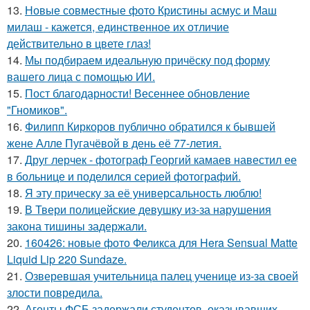
13.
Новые совместные фото Кристины асмус и Маш
милаш - кажется, единственное их отличие
действительно в цвете глаз!
14.
Мы подбираем идеальную причёску под форму
вашего лица с помощью ИИ.
15.
Пост благодарности! Весеннее обновление
"Гномиков".
16.
Филипп Киркоров публично обратился к бывшей
жене Алле Пугачёвой в день её 77-летия.
17.
Друг лерчек - фотограф Георгий камаев навестил ее
в больнице и поделился серией фотографий.
18.
Я эту прическу за её универсальность люблю!
19.
В Твери полицейские девушку из-за нарушения
закона тишины задержали.
20.
160426: новые фото Феликса для Hera Sensual Matte
Liquid Lip 220 Sundaze.
21.
Озверевшая учительница палец ученице из-за своей
злости повредила.
22.
Агенты ФСБ задержали студентов, оказывавших