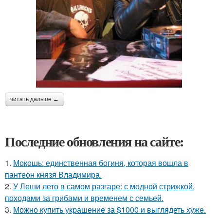
читать дальше →
Последние обновления на сайте:
1.
Мокошь: единственная богиня, которая вошла в
пантеон князя Владимира.
2.
У Леши лето в самом разгаре: с модной стрижкой,
походами за грибами и временем с семьей.
3.
Можно купить украшение за $1000 и выглядеть хуже.