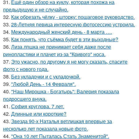
31.
Ещё один обзор на куклу, которая похожа на
предыдущую и не случайно.
32.
Как обрезать чёлку - шторку: пошаговое руководство.
33.
28-Летняя певица интересную фотосессию устроила.
34.
Международный женский день - 8 марта ….
35.
Как понять, что съёмка будет в эти выходные?
36.
Лиза лпшка не принимает себя даже после
ринопластики и плачет из-за "Кривого" носа.
37.
Это ужасно, по другому я не могу сказать, спасите
фото с нового года.
38.
Без укладочки и с укладочкой.
39.
"Любой День - 14 Февраля".
40.
"Наш Мирошка - Богатырь": Валерия показала
подросшего внука.
41.
София круглова. 7 лет.
42.
Длинные или короткие?
43.
Звезда 90-х Наталья ветлицкая впервые за
несколько лет показала новые фото.
44.
"Она 10 лет Пыталась Стать Знаменитой".