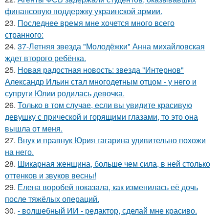
финансовую поддержку украинской армии.
23.
Последнее время мне хочется много всего
странного:
24.
37-Летняя звезда "Молодёжки" Анна михайловская
ждет второго ребёнка.
25.
Новая радостная новость: звезда "Интернов"
Александр Ильин стал многодетным отцом - у него и
супруги Юлии родилась девочка.
26.
Только в том случае, если вы увидите красивую
девушку с прической и горящими глазами, то это она
вышла от меня.
27.
Внук и правнук Юрия гагарина удивительно похожи
на него.
28.
Шикарная женщина, больше чем сила, в ней столько
оттенков и звуков весны!
29.
Елена воробей показала, как изменилась её дочь
после тяжёлых операций.
30.
- волшебный ИИ - редактор, сделай мне красиво.