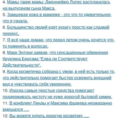
4.
Мамы такие мамы: Дженнифер Лопес расплакалась
на выпускном сына Макса.
5.
Замшевая кожа в макияже - это что-то удивительное,
что я узнала.
6.
Большинство людей едят курагу просто как сладкий
перекус.
7.
Я всё чаще думаю, что перед летом очень хочется что-
то поменять в волосах.
8.
Марк Энтони заявив, что сенсационные обвинения
бруклина Бекхэма "Едва ли Соответствуют
Действительности".
9.
Когда косметичка собрана с умом, в ней есть только то,
что действительно помогает быстро освежить внешний
вид и чувствовать себя увереннее.
10.
Иногда самые простые средства помогают
поддерживать чистоту не хуже дорогой бытовой химии.
11.
В конфликт Линды и Максима фадеева неожиданно
вмешался ….
12.
Вы можете купить дорогую косметику ….