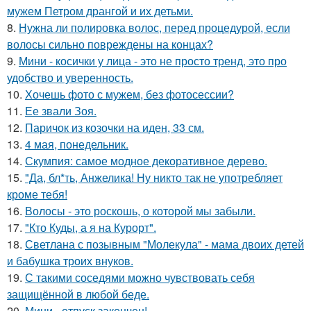
мужем Петром дрангой и их детьми.
8.
Нужна ли полировка волос, перед процедурой, если
волосы сильно повреждены на концах?
9.
Мини - косички у лица - это не просто тренд, это про
удобство и уверенность.
10.
Хочешь фото с мужем, без фотосессии?
11.
Ее звали Зоя.
12.
Паричок из козочки на иден, 33 см.
13.
4 мая, понедельник.
14.
Скумпия: самое модное декоративное дерево.
15.
"Да, бл*ть, Анжелика! Ну никто так не употребляет
кроме тебя!
16.
Волосы - это роскошь, о которой мы забыли.
17.
"Кто Куды, а я на Курорт".
18.
Светлана с позывным "Молекула" - мама двоих детей
и бабушка троих внуков.
19.
С такими соседями можно чувствовать себя
защищённой в любой беде.
20.
Мини - отпуск закончен!