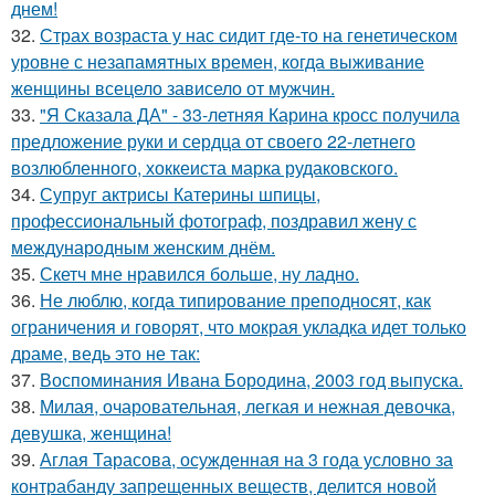
днем!
32.
Страх возраста у нас сидит где-то на генетическом
уровне с незапамятных времен, когда выживание
женщины всецело зависело от мужчин.
33.
"Я Сказала ДА" - 33-летняя Карина кросс получила
предложение руки и сердца от своего 22-летнего
возлюбленного, хоккеиста марка рудаковского.
34.
Супруг актрисы Катерины шпицы,
профессиональный фотограф, поздравил жену с
международным женским днём.
35.
Скетч мне нравился больше, ну ладно.
36.
Не люблю, когда типирование преподносят, как
ограничения и говорят, что мокрая укладка идет только
драме, ведь это не так:
37.
Воспоминания Ивана Бородина, 2003 год выпуска.
38.
Милая, очаровательная, легкая и нежная девочка,
девушка, женщина!
39.
Аглая Тарасова, осужденная на 3 года условно за
контрабанду запрещенных веществ, делится новой