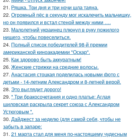
21.
Ряшка. Три дня и три ночи шла таяна.
22.
Огромный пёс в секунду мог искалечить мальчишку,
но он появился и встал стеной между ними ….
23.
Малолетний украинец плюнул в руку пожилого
нищего, чтобы повеселиться.
24.
Полный список победителей 98-й премии
американской киноакадемии "Оскар".
25.
Как здорово быть аккуратным!
26.
Женские стрижки на средние волосы.
27.
Анастасия стоцкая поделилась новыми фото с
детьми - 14-летним Александром и 8-летней верой.
28.
Это выглядит дорого!
29.
* Три бракосочетания и одно платье: Аглая
шиловская раскрыла секрет союза с Александром
Устюговым *.
30.
Дайджест за неделю (для самой себя, чтобы не
забыть в запаре:
31.
21 марта стал для меня по-настоящему чудесным