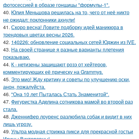
фотосессией в образе гонщицы "формулы-1".
40.
Юлия Меньшова решилась на то, чего от неё никто
не ожидал: поклонники ахнули!
41.
Скоро весна! Ловите подборку идей маникюра в
трендовых цветах весны 2026.
42.
140226: обновление социальных сетей Юджин из IVE.
43.
На своей странице я разные варианты плетения
показываю.
44.
К - нетизены защищают розэ от хейтеров,
комментирующих её прическу на Grammys.
45.
Это мио! Жду критику и советы по улучшению оски,
анон, пожалуйста.
46.
"Она 10 лет Пыталась Стать Знаменитой".
47.
Фигуристка Аделина сотникова мамой во второй раз
стала.
48.
Дженнифер лоуренс разлюбила собак и видит в них
лишь угрозу.
49.
Ультра модная стрижка пикси для прекрасной гостьи
Ирины Викторовны!