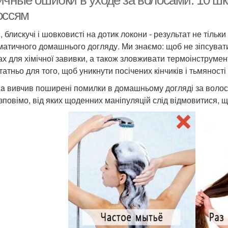
чные ошибки в уходе за волосами. 10 шкі
оссям
 блискучі і шовковисті на дотик локони - результат не тільки
матичного домашнього догляду. Ми знаємо: щоб не зіпсуват
ах для хімічної завивки, а також зловживати термоінструмен
атньо для того, щоб уникнути посічених кінчиків і тьмяності
ua вивчив поширені помилки в домашньому догляді за волосся
зповімо, від яких щоденних маніпуляцій слід відмовитися, щ