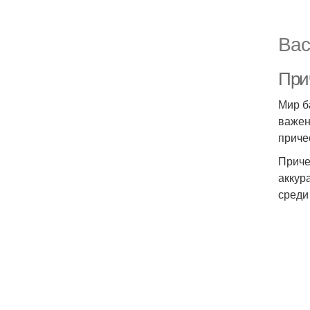
Вас
При
Мир б
важен
приче
Приче
аккур
среди