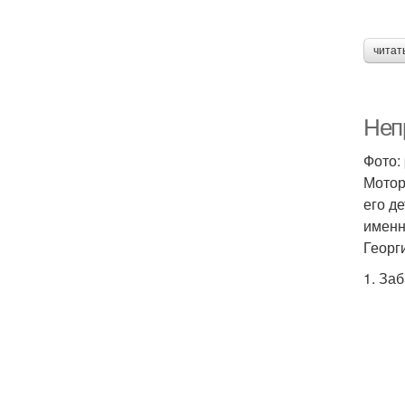
читат
Неп
Фото:
Мотор
его д
именн
Георг
1. За