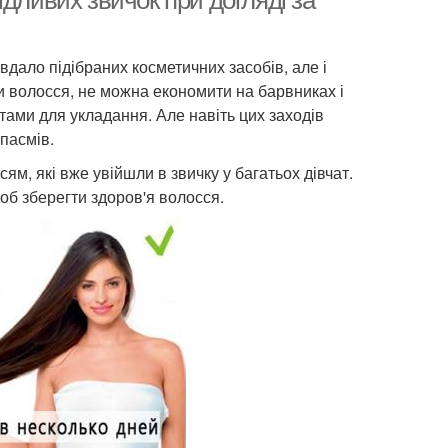
дливих звичок при догляді за
 вдало підібраних косметичних засобів, але і
и волосся, не можна економити на барвниках і
тами для укладання. Але навіть цих заходів
 пасмів.
м, які вже увійшли в звичку у багатьох дівчат.
об зберегти здоров'я волосся.