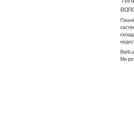
Типи
вол
Пишні,
систе
склад
недост
Barb.
Ми ро