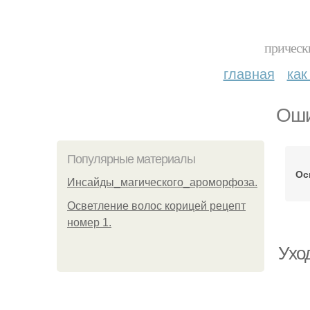
прическ
главная
как
Оши
Популярные материалы
Ос
Инсайды_магического_ароморфоза.
Осветление волос корицей рецепт
номер 1.
Уход