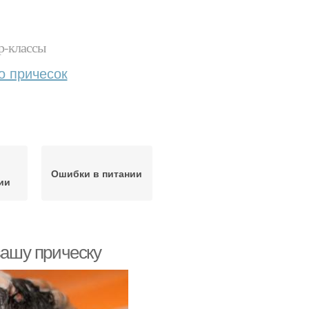
р-классы
о причесок
Ошибки в питании
ии
вашу прическу