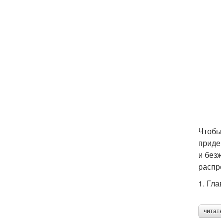
Чтобы
приде
и без
распр
1. Гл
читат