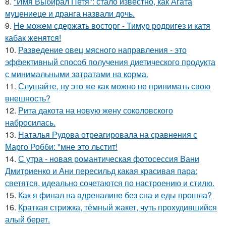
8.
"Имя Выбирал Петя": стало известно, как Агата
муцениеце и дранга назвали дочь.
9.
Не можем сдержать восторг - Тимур родригез и катя
кабак женятся!
10.
Разведение овец мясного направления - это
эффективный способ получения диетического продукта
с минимальными затратами на корма.
11.
Слушайте, ну это же как можно не принимать свою
внешность?
12.
Рита дакота на новую жену соколовского
набросилась.
13.
Наталья Рудова отреагировала на сравнения с
Марго Робби: "мне это льстит!
14.
С утра - новая романтическая фотосессия Вани
Дмитриенко и Ани пересильд какая красивая пара:
светятся, идеально сочетаются по настроению и стилю.
15.
Как я финал на адреналине без сна и еды прошла?
16.
Краткая стрижка, тёмный жакет, чуть прохудившийся
алый берет.