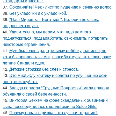
Стандарты Красоты".
37.
Сохраняйте! Чек - лист по пушению и сечению волос.
38.
Без укладочки и с укладочкой.
39.
"Наш Мирошка - Богатырь": Валерия показала
подросшего внука.
40.
Удивительно, мы верим, что надо немного
поднатужиться, подзаработать, сэкономить, потерпеть
некоторые ограничения.
41.
Муж был очень рад третьему ребёнку, напился, но
хотя бы пришел как смог, спасибо ему за это, тока дочке
летние Сандали одел.
42.
Детские стрижки без слёз и стресса.
43.
Это мио! Жду критику и советы по улучшению оски,
анон, пожалуйста.
44.
Звезда сериала "Трудные Подростки" мила ершова
объявила о своей беременности.
45.
Виктория Бекхэм на фоне скандальных обвинений
сына воссоединилась с коллегами по Spice Girls.
46.
Почему новая стрижка - это лучшая терапия?