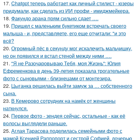
17.
Chatgpt теперь работает как личный стилист - юзеры
придумали, как сделать из ИИ профи - имиджмейкера.
18.
Факундо арана прям сильно сдает ….
19.
Пришел с маленьким букетиком встречать своего
малыша - и, представляете, его еще отчитали: "и это
всё?
20.
Огромный пёс в секунду мог искалечить мальчишку,
но он появился и встал стеной между ними ….
21.
"Я не Разочаровываю Тебя, моя Жизнь": Юлия
Ефременкова в день 39-летия показала трогательные
фото с сыновьями - близнецами от монтезира.
22.
Цыганка решилась выйти замуж за … собственного
сына.
23.
В Кемерово сотрудник на намёк от женщины
наткнулся.
24.
Первое фото - зендея сейчас, остальные - как её
волосы выглядели раньше.
25.
Аглая Тарасова поделилась семейными фото с
мамой Ксенией Раппопорт и сестрой Софией, дочерью