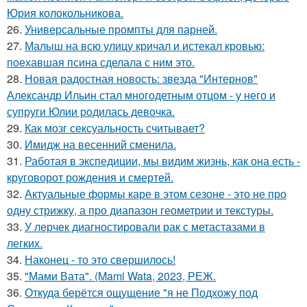
Юрия колокольникова.
26.
Универсальные промпты для парней.
27.
Малыш на всю улицу кричал и истекал кровью:
поехавшая псина сделала с ним это.
28.
Новая радостная новость: звезда "Интернов"
Александр Ильин стал многодетным отцом - у него и
супруги Юлии родилась девочка.
29.
Как мозг сексуальность считывает?
30.
Имидж на весенний сменила.
31.
Работая в экспедиции, мы видим жизнь, как она есть -
круговорот рождения и смертей.
32.
Актуальные формы каре в этом сезоне - это не про
одну стрижку, а про диапазон геометрии и текстуры.
33.
У лерчек диагностировали рак с метастазами в
легких.
34.
Наконец - то это свершилось!
35.
"Мами Вата". (Mami Wata, 2023, РЕЖ.
36.
Откуда берётся ощущение "я не Подхожу под