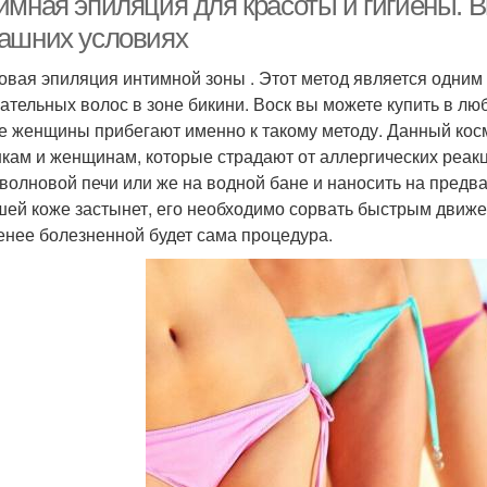
имная эпиляция для красоты и гигиены. 
ашних условиях
ковая эпиляция интимной зоны . Этот метод является одни
ательных волос в зоне бикини. Воск вы можете купить в лю
е женщины прибегают именно к такому методу. Данный кос
кам и женщинам, которые страдают от аллергических реакц
волновой печи или же на водной бане и наносить на предва
шей коже застынет, его необходимо сорвать быстрым движе
енее болезненной будет сама процедура.