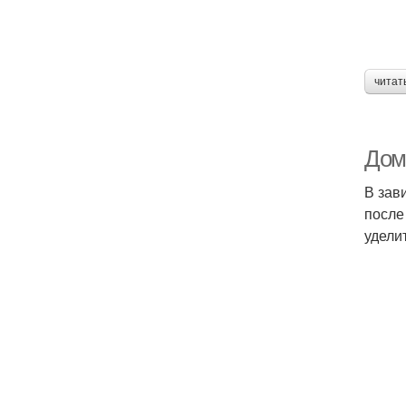
читат
Дом
В зав
после
удели