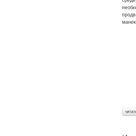
необх
продв
манек
читат