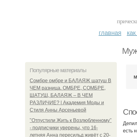
прическ
главная
как
Муж
Популярные материалы
М
Сомбре омбре и БАЛАЯЖ шатуш В
ЧЕМ разница. ОМБРЕ, СОМБРЕ,
ШАТУШ, БАЛАЯЖ – В ЧЕМ
РАЗЛИЧИЕ? | Академия Моды и
Стиля Анны Арсеньевой
Cпо
"Отпустили Жить к Возлюбленному"
Депил
- подписчики уверены, что 16-
есть 
летняя Анна пересильд живёт с 20-