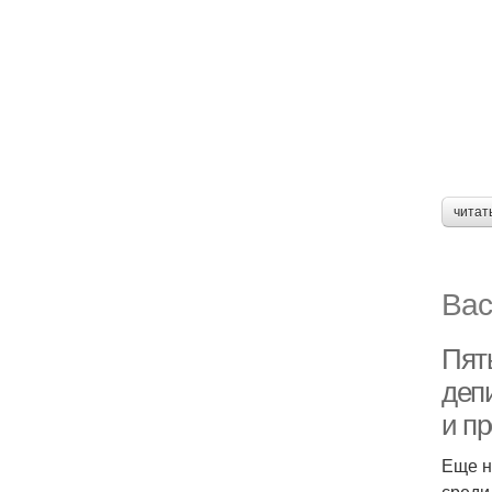
читат
Вас
Пят
деп
и п
Еще н
среди