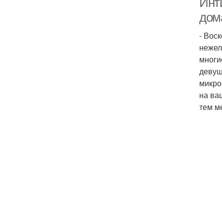
Инт
дом
- Вос
нежел
многи
девуш
микро
на ва
тем м