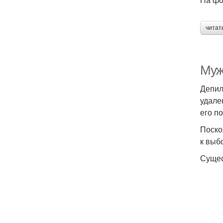
читат
Муж
Депил
удале
его п
Поско
к выб
Сущес