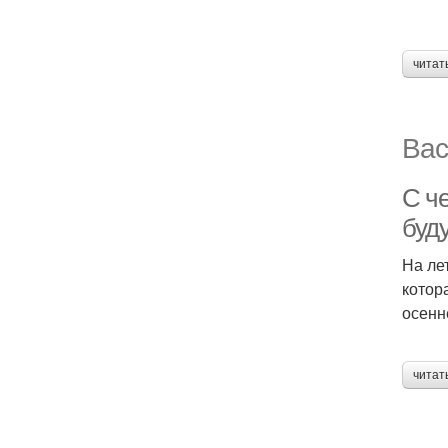
читат
Вас
С че
буд
На ле
котор
осенн
читат