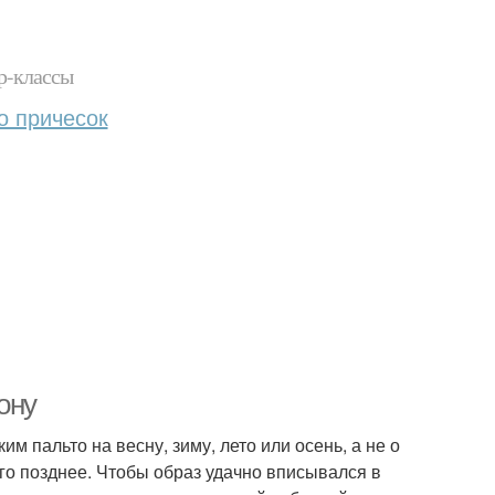
р-классы
о причесок
ону
м пальто на весну, зиму, лето или осень, а не о
го позднее. Чтобы образ удачно вписывался в