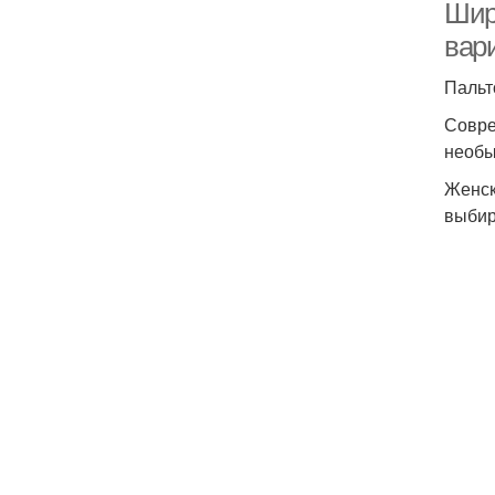
Шир
вар
Пальт
Совре
необы
Женск
выбир