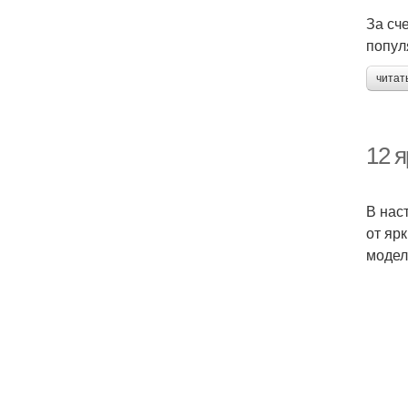
За сч
попул
читат
12 
В нас
от яр
модел