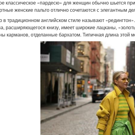
ое классическое «пардесю» для женщин обычно шьется при
ртные женские пальто отлично сочетаются с элегантным де
о в традиционном английском стиле называют «редингтон».
а, расширяющегося книзу, имеет широкие лацканы, «золоты
ны карманов, отделанные бархатом. Типичная длина этой мо