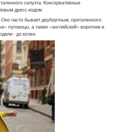
таленного силуэта. Консервативные
ловым дресс-кодом.
 Оно часто бывает двубортным, приталенного
е» пуговицы, а также «английский» воротник и
дели - до колен.