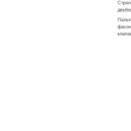
Строг
двубо
Пальт
фасон
клапа