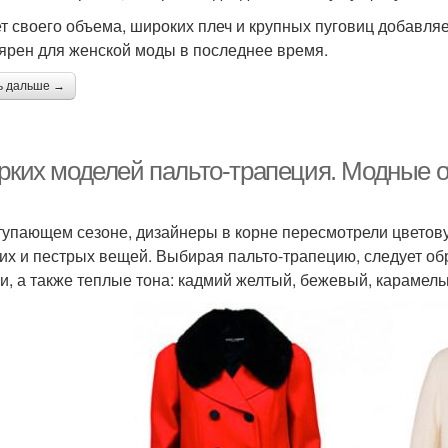
ет своего объема, широких плеч и крупных пуговиц добавля
ярен для женской моды в последнее время.
ь дальше →
ярких моделей пальто-трапеция. Модные о
тупающем сезоне, дизайнеры в корне пересмотрели цветов
ких и пестрых вещей. Выбирая пальто-трапецию, следует об
и, а также теплые тона: кадмий желтый, бежевый, карамел