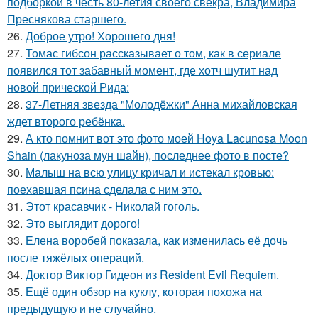
подборкой в честь 80-летия своего свекра, Владимира
Преснякова старшего.
26.
Доброе утро! Хорошего дня!
27.
Томас гибсон рассказывает о том, как в сериале
появился тот забавный момент, где хотч шутит над
новой прической Рида:
28.
37-Летняя звезда "Молодёжки" Анна михайловская
ждет второго ребёнка.
29.
А кто помнит вот это фото моей Hoya Lacunosa Moon
Shain (лакуноза мун шайн), последнее фото в посте?
30.
Малыш на всю улицу кричал и истекал кровью:
поехавшая псина сделала с ним это.
31.
Этот красавчик - Николай гоголь.
32.
Это выглядит дорого!
33.
Елена воробей показала, как изменилась её дочь
после тяжёлых операций.
34.
Доктор Виктор Гидеон из Resident Evil Requiem.
35.
Ещё один обзор на куклу, которая похожа на
предыдущую и не случайно.