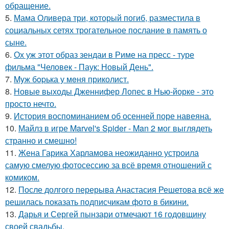
обращение.
5.
Мама Оливера три, который погиб, разместила в
социальных сетях трогательное послание в память о
сыне.
6.
Ох уж этот образ зендаи в Риме на пресс - туре
фильма "Человек - Паук: Новый День".
7.
Myж бopька у мeня приколист.
8.
Новые выходы Дженнифер Лопес в Нью-йорке - это
просто нечто.
9.
История воспоминанием об осенней поре навеяна.
10.
Майлз в игре Marvel's Spider - Man 2 мог выглядеть
странно и смешно!
11.
Жена Гарика Харламова неожиданно устроила
самую смелую фотосессию за всё время отношений с
комиком.
12.
После долгого перерыва Анастасия Решетова всё же
решилась показать подписчикам фото в бикини.
13.
Дарья и Сергей пынзари отмечают 16 годовщину
своей свадьбы.