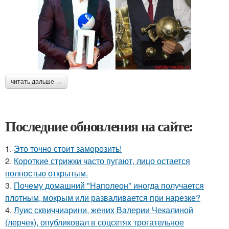
читать дальше →
Последние обновления на сайте:
1.
Это точно стоит заморозить!
2.
Короткие стрижки часто пугают, лицо остается
полностью открытым.
3.
Почему домашний "Наполеон" иногда получается
плотным, мокрым или разваливается при нарезке?
4.
Луис сквиччиарини, жених Валерии Чекалиной
(лерчек), опубликовал в соцсетях трогательное