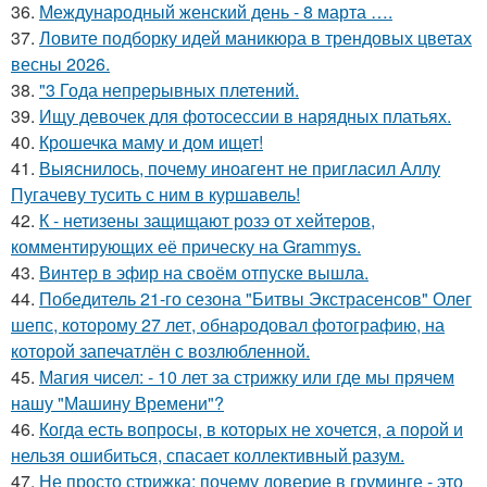
36.
Международный женский день - 8 марта ….
37.
Ловите подборку идей маникюра в трендовых цветах
весны 2026.
38.
"3 Года непрерывных плетений.
39.
Ищу девочек для фотосессии в нарядных платьях.
40.
Крошечка маму и дом ищет!
41.
Выяснилось, почему иноагент не пригласил Аллу
Пугачеву тусить с ним в куршавель!
42.
К - нетизены защищают розэ от хейтеров,
комментирующих её прическу на Grammys.
43.
Винтер в эфир на своём отпуске вышла.
44.
Победитель 21-го сезона "Битвы Экстрасенсов" Олег
шепс, которому 27 лет, обнародовал фотографию, на
которой запечатлён с возлюбленной.
45.
Магия чисел: - 10 лет за стрижку или где мы прячем
нашу "Машину Времени"?
46.
Когда есть вопросы, в которых не хочется, а порой и
нельзя ошибиться, спасает коллективный разум.
47.
Не просто стрижка: почему доверие в груминге - это