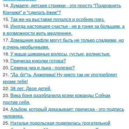
14.
Думаете, детские стрижки - это просто "Подровнять
Кончики" и "сделать ёжик"?
15.
Так же на выставке попался и особняк грез.
16.
Иногда настоящее счастье - не в гонке за большим, а
в возможности жить медленнее.
17.
Домашние вафли могут быть не только сладкими, но
и очень необычными.
18.
У маши шикарные волосы, густые, волнистые.
19.
Прическа куколки готова?
20.
Семена чиа и льна - полезно?
21.
"Да, бл*ть, Анжелика! Ну никто так не употребляет
кроме тебя!
22.
38 лет. Двое детей.
23.
Вика боня разоблачила козни команды Собчак
против себя.
24.
Альбом, который доказывает: прическа - это подпись
человека.
25.
Наталья подольская поделилась трогательной