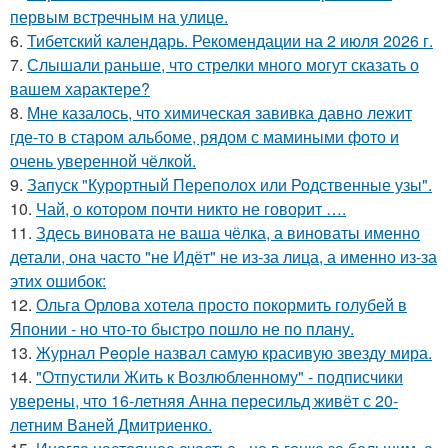
первым встречным на улице.
6.
Тибетский календарь. Рекомендации на 2 июля 2026 г.
7.
Слышали раньше, что стрелки много могут сказать о
вашем характере?
8.
Мне казалось, что химическая завивка давно лежит
где-то в старом альбоме, рядом с мамиными фото и
очень уверенной чёлкой.
9.
Запуск "Курортный Переполох или Родственные узы".
10.
Чай, о котором почти никто не говорит ….
11.
Здесь виновата не ваша чёлка, а виноваты именно
детали, она часто "не Идёт" не из-за лица, а именно из-за
этих ошибок:
12.
Ольга Орлова хотела просто покормить голубей в
Японии - но что-то быстро пошло не по плану.
13.
Журнал People назвал самую красивую звезду мира.
14.
"Отпустили Жить к Возлюбленному" - подписчики
уверены, что 16-летняя Анна пересильд живёт с 20-
летним Ваней Дмитриенко.