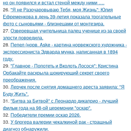
но он появился и встал стеной между ними ….
26.
"Я не Разочаровываю Тебя, моя Жизнь": Юлия
Ефременкова в день 39-летия показала трогательные
фото с сыновьями - близнецами от монтезира.
27.
Озверевшая учительница палец ученице из-за своей
злости повредила.
28.
Пепел (норв. Aske - картина норвежского художника -
экспрессиониста Эдварда мунка, написанная в 1894
году.
29.
"Главное - Попотеть и Вколоть Лосося": Кристина
Орбакайте раскрыла шокирующий секрет своего
преображения.
30.
Лерчек после снятия домашнего ареста заявила: "Я
Буду Жить".
31.
"Битва за Битвой" с Леонардо дикаприо - лучший
фильм года на 98-ой церемонии "оскар".
32.
Победители премии оскар 2026.
33.
У блогера валерии чекалкиной рак - страшный
диагноз обнаружили.