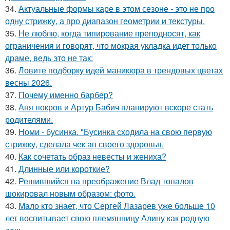
34.
Актуальные формы каре в этом сезоне - это не про
одну стрижку, а про диапазон геометрии и текстуры.
35.
Не люблю, когда типирование преподносят, как
ограничения и говорят, что мокрая укладка идет только
драме, ведь это не так:
36.
Ловите подборку идей маникюра в трендовых цветах
весны 2026.
37.
Почему именно барбер?
38.
Аня покров и Артур Бабич планируют вскоре стать
родителями.
39.
Номи - бусинка. "Бусинка сходила на свою первую
стрижку, сделала чек ап своего здоровья.
40.
Как сочетать образ невесты и жениха?
41.
Длинные или короткие?
42.
Решившийся на преображение Влад топалов
шокировал новым образом: фото.
43.
Мало кто знает, что Сергей Лазарев уже больше 10
лет воспитывает свою племянницу Алину как родную