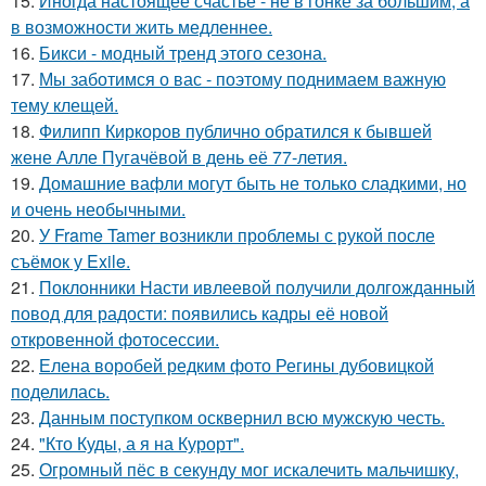
15.
Иногда настоящее счастье - не в гонке за большим, а
в возможности жить медленнее.
16.
Бикси - модный тренд этого сезона.
17.
Мы заботимся о вас - поэтому поднимаем важную
тему клещей.
18.
Филипп Киркоров публично обратился к бывшей
жене Алле Пугачёвой в день её 77-летия.
19.
Домашние вафли могут быть не только сладкими, но
и очень необычными.
20.
У Frame Tamer возникли проблемы с рукой после
съёмок у Exile.
21.
Поклонники Насти ивлеевой получили долгожданный
повод для радости: появились кадры её новой
откровенной фотосессии.
22.
Елена воробей редким фото Регины дубовицкой
поделилась.
23.
Данным поступком осквернил всю мужскую честь.
24.
"Кто Куды, а я на Курорт".
25.
Огромный пёс в секунду мог искалечить мальчишку,