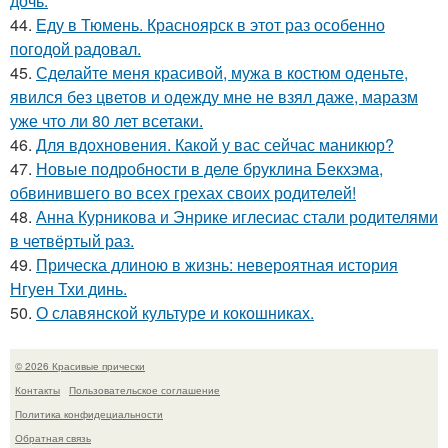
дочь.
44.
Еду в Тюмень. Красноярск в этот раз особенно
погодой радовал.
45.
Сделайте меня красивой, мужа в костюм оденьте,
явился без цветов и одежду мне не взял даже, маразм
уже что ли 80 лет всетаки.
46.
Для вдохновения. Какой у вас сейчас маникюр?
47.
Новые подробности в деле бруклина Бекхэма,
обвинившего во всех грехах своих родителей!
48.
Анна Курникова и Энрике иглесиас стали родителями
в четвёртый раз.
49.
Прическа длиною в жизнь: невероятная история
Нгуен Тхи динь.
50.
О славянской культуре и кокошниках.
© 2026 Красивые прически
Контакты
Пользовательское соглашение
Политика конфидециальности
Обратная связь