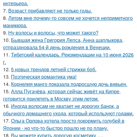
интерьера.
7.
Возраст прибавляют не только годы.
8.
Летом мне почему-то совсем не хочется неприметного
маникюра.
9.
Ну волосы и волосы, что может такого?
10.
Бывшая жена Григория Лепса, Анна шаплыкова,
отпраздновала 54-й день рождения в Венеции.
11.
Тибетский календарь. Рекомендации на 10 июня 2026
г.
12.
5 новых трендов летней стрижки боб.
13.
Поэтическая романтика ума!
14.
Корнелия манго показала подросшую дочь вивьен.
15.
Алла Пугачёва, которая сейчас живёт на Кипре,
готовится прилететь в Москву этим летом.
16.
Иногда волосам не хватает не дорогих банок, а
обычного домашнего ухода, который используют годами.
17.
Ольга Орлова хотела просто покормить голубей в
Японии - но что-то быстро пошло не по плану.
18.
Вы можете купить дорогую косметику ….