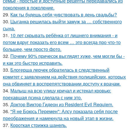
семье - простые и доступные рецепты передавались из
поколения в поколение.
29.
Как ты будешь себя чувствовать в день свадьбы?
30.
Цыганка решилась выйти замуж за … собственного
сына.
31.
10 лет скрывать ребёнка от лишнего внимания - и
потом вдруг показать его всем … это всегда про что-то
большее, чем просто фото.
32.
Почему 90% причесок выглядят хуже, чем могли бы -
и как это быстро исправить.
33.
Блогерша лерчек обратилась в следственный
комитет с заявлением на действия полицейских, которых
она обвиняет в воспрепятствовании доступу к врачам.
34.
Малыш на всю улицу кричал и истекал кровью:
поехавшая псина сделала с ним это.
35.
Доктор Виктор Гидеон из Resident Evil Requiem.
36.
"Я не Боюсь Перемен": Алсу показала себя после
преображения и намекнула на новый этап в жизни.
37.
Короткая стрижка шанель.