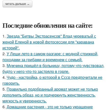
читать дальше →
Последние обновления на сайте:
1.
Звезда "Битвы Экстрасенсов" Влад череватый с
женой Еленой в новой фотосессии для "каравана
историй".
2.
У Леши лето в самом разгаре: с модной стрижкой,
походами за грибами и временем с семьей.
3.
Мужчина пришёл в больницу, потому что чувствовал,
будто у него что-то застряло в горле.
4.
Чудо - настройка, о которой в Ссср предпочитали не
говорить.
5.
Правильно подобранный аромат может не только
дополнить образ, но и подчеркнуть женственность,
мягкость и уверенность.
6.
Домашние растения - это не только украшение