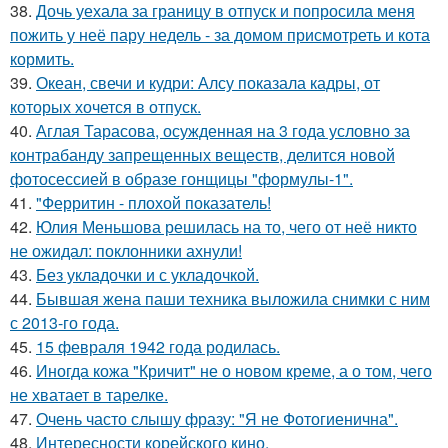
38.
Дочь уехала за границу в отпуск и попросила меня
пожить у неё пару недель - за домом присмотреть и кота
кормить.
39.
Океан, свечи и кудри: Алсу показала кадры, от
которых хочется в отпуск.
40.
Аглая Тарасова, осужденная на 3 года условно за
контрабанду запрещенных веществ, делится новой
фотосессией в образе гонщицы "формулы-1".
41.
"Ферритин - плохой показатель!
42.
Юлия Меньшова решилась на то, чего от неё никто
не ожидал: поклонники ахнули!
43.
Без укладочки и с укладочкой.
44.
Бывшая жена паши техника выложила снимки с ним
с 2013-го года.
45.
15 февраля 1942 года родилась.
46.
Иногда кожа "Кричит" не о новом креме, а о том, чего
не хватает в тарелке.
47.
Очень часто слышу фразу: "Я не Фотогиенична".
48.
Интересности корейского кино.