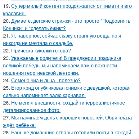
19.
Супер милый контент продолжается от тимати и его
красавиц.
20.
Думаете, детские стрижки - это просто "Подровнять
Кончики" и "сделать ёжик"?
21.
Я, наверное, сейчас скажу странную вещь, но я
никогда не мечтала о свадьбе.
22.
Прическа куколки готова?
23.
Уважаемые родители! В преддверии праздника
великой победы мы напоминаем вам о важности
ношения георгиевской ленточки.
24.
Семена чиа и льна - полезно?
25.
Егор крид опубликовал снимки с девушкой, которая
сильно напоминает валю карнавал.
26.
Не меняя внешности, создай гиперреалистичное
детализированное фото.
27.
Мы начинаем день с хороших новостей: Обри плаза
ждёт ребёнка.
28.
Раньше домашние отвары готовили почти в каждой