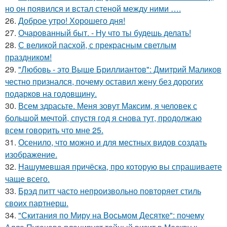
но он появился и встал стеной между ними ….
26.
Доброе утро! Хорошего дня!
27.
Очарованный быт. - Ну что ты будешь делать!
28.
С великой пасхой, с прекрасным светлым
праздником!
29.
"Любовь - это Выше Бриллиантов": Дмитрий Маликов
честно признался, почему оставил жену без дорогих
подарков на годовщину.
30.
Всем здрасьте. Меня зовут Максим, я человек с
большой мечтой, спустя год я снова тут, продолжаю
всем говорить что мне 25.
31.
Осенило, что можно и для местных видов создать
изображение.
32.
Нашумевшая причёска, про которую вы спрашиваете
чаще всего.
33.
Брэд питт часто непроизвольно повторяет стиль
своих партнерш.
34.
"Скитания по Миру на Восьмом Десятке": почему