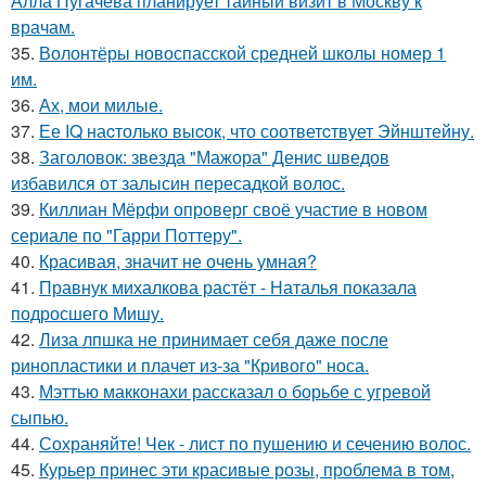
Алла Пугачева планирует тайный визит в Москву к
врачам.
35.
Волонтёры новоспасской средней школы номер 1
им.
36.
Ах, мои милые.
37.
Ее IQ наcтолько выcок, что соответcтвует Эйнштейну.
38.
Заголовок: звезда "Мажора" Денис шведов
избавился от залысин пересадкой волос.
39.
Киллиан Мёрфи опроверг своё участие в новом
сериале по "Гарри Поттеру".
40.
Красивая, значит не очень умная?
41.
Правнук михалкова растёт - Наталья показала
подросшего Мишу.
42.
Лиза лпшка не принимает себя даже после
ринопластики и плачет из-за "Кривого" носа.
43.
Мэттью макконахи рассказал о борьбе с угревой
сыпью.
44.
Сохраняйте! Чек - лист по пушению и сечению волос.
45.
Курьер принес эти красивые розы, проблема в том,