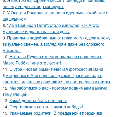
6.
Я смотрю на Кэролин бессетт Кеннеди и понимаю,
почему её до сих пор копируют.
7.
У Олега и Родиона газманова идеальные майские с
шашлычком.
8.
"Имя Выбирал Петя": стало известно, как Агата
муцениеце и дранга назвали дочь.
9.
Правильно подобранные оттенки могут сделать кожу
визуально свежее, а взгляд ярче даже без сложного
макияжа.
10.
Наталья Рудова отреагировала на сравнения с
Марго Робби: "мне это льстит!
11.
С утра - новая романтическая фотосессия Вани
Дмитриенко и Ани пересильд какая красивая пара:
светятся, идеально сочетаются по настроению и стилю.
12.
Мы заботимся о вас - поэтому поднимаем важную
тему клещей.
13.
Какой должна быть женщина.
14.
Георгиевская лента - символ победы!
15.
Уважаемые родители! В преддверии праздника