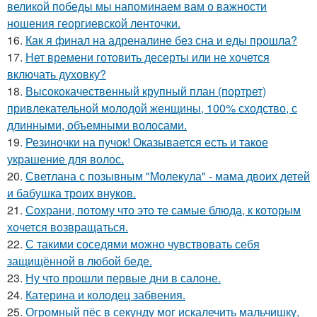
великой победы мы напоминаем вам о важности
ношения георгиевской ленточки.
16.
Как я финал на адреналине без сна и еды прошла?
17.
Нет времени готовить десерты или не хочется
включать духовку?
18.
Высококачественный крупный план (портрет)
привлекательной молодой женщины, 100% сходство, с
длинными, объемными волосами.
19.
Резиночки на пучок! Оказывается есть и такое
украшение для волос.
20.
Светлана с позывным "Молекула" - мама двоих детей
и бабушка троих внуков.
21.
Сохрани, потому что это те самые блюда, к которым
хочется возвращаться.
22.
С такими соседями можно чувствовать себя
защищённой в любой беде.
23.
Ну что прошли первые дни в салоне.
24.
Катерина и колодец забвения.
25.
Огромный пёс в секунду мог искалечить мальчишку,