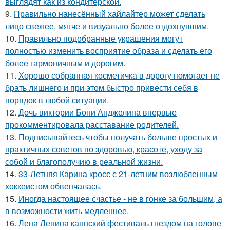
выглядят как из кондитерской.
9.
Правильно нанесённый хайлайтер может сделать
лицо свежее, мягче и визуально более отдохнувшим.
10.
Правильно подобранные украшения могут
полностью изменить восприятие образа и сделать его
более гармоничным и дорогим.
11.
Хорошо собранная косметичка в дорогу помогает не
брать лишнего и при этом быстро привести себя в
порядок в любой ситуации.
12.
Дочь виктории Бони Анджелина впервые
прокомментировала расставание родителей.
13.
Подписывайтесь чтобы получать больше простых и
практичных советов по здоровью, красоте, уходу за
собой и благополучию в реальной жизни.
14.
33-Летняя Карина кросс с 21-летним возлюбленным
хоккеистом обвенчалась.
15.
Иногда настоящее счастье - не в гонке за большим, а
в возможности жить медленнее.
16.
Лена Ленина каннский фестиваль гнездом на голове