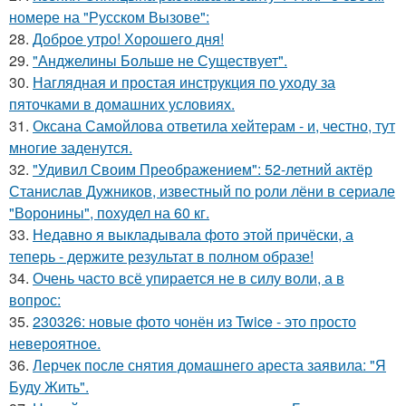
номере на "Русском Вызове":
28.
Доброе утро! Хорошего дня!
29.
"Анджелины Больше не Существует".
30.
Наглядная и простая инструкция по уходу за
пяточками в домашних условиях.
31.
Оксана Самойлова ответила хейтерам - и, честно, тут
многие заденутся.
32.
"Удивил Своим Преображением": 52-летний актёр
Станислав Дужников, известный по роли лёни в сериале
"Воронины", похудел на 60 кг.
33.
Недавно я выкладывала фото этой причёски, а
теперь - держите результат в полном образе!
34.
Очень часто всё упирается не в силу воли, а в
вопрос:
35.
230326: новые фото чонён из Twice - это просто
невероятное.
36.
Лерчек после снятия домашнего ареста заявила: "Я
Буду Жить".