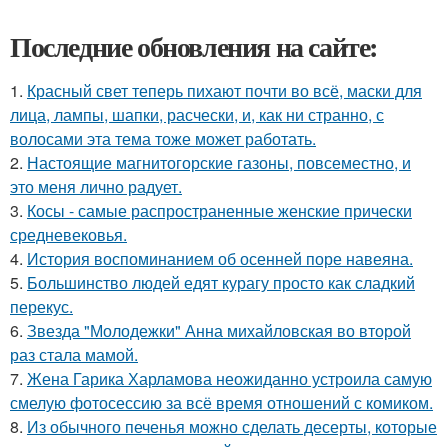
Последние обновления на сайте:
1.
Красный свет теперь пихают почти во всё, маски для
лица, лампы, шапки, расчески, и, как ни странно, с
волосами эта тема тоже может работать.
2.
Настоящие магнитогорские газоны, повсеместно, и
это меня лично радует.
3.
Косы - самые распространенные женские прически
средневековья.
4.
История воспоминанием об осенней поре навеяна.
5.
Большинство людей едят курагу просто как сладкий
перекус.
6.
Звезда "Молодежки" Анна михайловская во второй
раз стала мамой.
7.
Жена Гарика Харламова неожиданно устроила самую
смелую фотосессию за всё время отношений с комиком.
8.
Из обычного печенья можно сделать десерты, которые