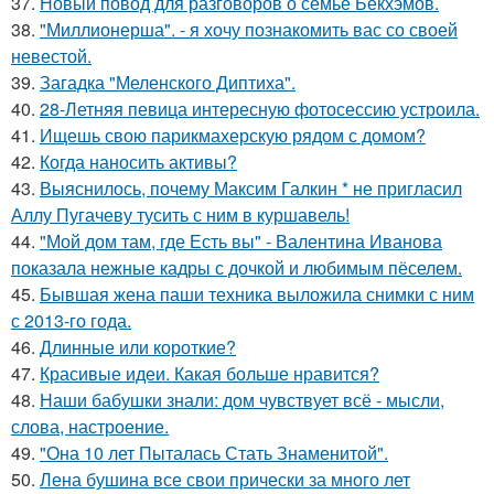
37.
Новый повод для разговоров о семье Бекхэмов.
38.
"Миллионерша". - я хочу познакомить вас со своей
невестой.
39.
Загадка "Меленского Диптиха".
40.
28-Летняя певица интересную фотосессию устроила.
41.
Ищешь свою парикмахерскую рядом с домом?
42.
Когда наносить активы?
43.
Выяснилось, почему Максим Галкин * не пригласил
Аллу Пугачеву тусить с ним в куршавель!
44.
"Мой дом там, где Есть вы" - Валентина Иванова
показала нежные кадры с дочкой и любимым пёселем.
45.
Бывшая жена паши техника выложила снимки с ним
с 2013-го года.
46.
Длинные или короткие?
47.
Красивые идеи. Какая больше нравится?
48.
Наши бабушки знали: дом чувствует всё - мысли,
слова, настроение.
49.
"Она 10 лет Пыталась Стать Знаменитой".
50.
Лена бушина все свои прически за много лет