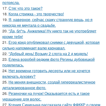
потрясла.
17.
Стяг что это такое?
18.
Когда стрижка - это творчество!
19.
Я, наверное, сейчас скажу странную вещь, но я
никогда не мечтала о свадьбе.
20.
"Да, бл*ть, Анжелика! Ну никто так не употребляет
кроме тебя!
21.
Егор крид опубликовал снимки с девушкой, которая
сильно напоминает валю карнавал.
22.
"Добрый день! Возьму 2 слота на 2 д модель!
23.
Елена воробей редким фото Регины дубовицкой
поделилась.
24.
Нет времени готовить десерты или не хочется
включать духовку?
25.
Не меняя внешности, создай гиперреалистичное
детализированное фото.
26.
Резиночки на пучок! Оказывается есть и такое
украшение для волос.
27.
Ксения Синицына рассказала сайту ФФККР о своем