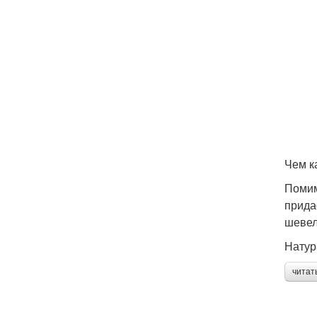
Чем к
Помим
прида
шевел
Натур
читат