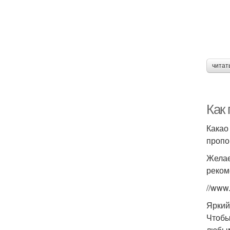
читат
Как 
Какао
пропо
Желае
реком
//www
Яркий
Чтобы
любым