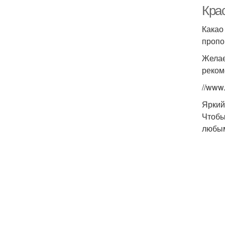
Крас
Какао
пропо
Желае
реком
//www
Яркий
Чтобы
любым