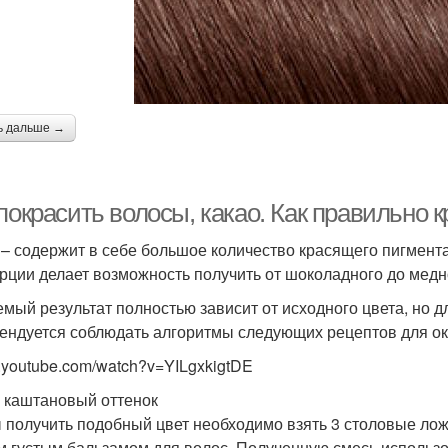
ь дальше →
покрасить волосы, какао. Как правильно 
 – содержит в себе большое количество красящего пигмента
рции делает возможность получить от шоколадного до медно
мый результат полностью зависит от исходного цвета, но 
ендуется соблюдать алгоритмы следующих рецептов для о
.youtube.com/watch?v=YILgxkigtDE
 каштановый оттенок
 получить подобный цвет необходимо взять 3 столовые лож
 густым бальзамом для волос. Полученную смесь использов