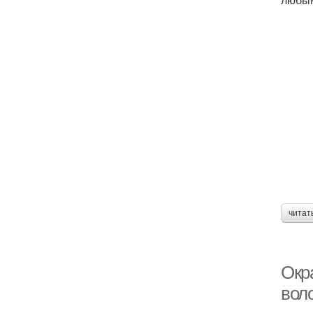
читат
Окр
вол