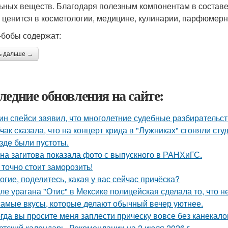
ьных веществ. Благодаря полезным компонентам в составе
 ценится в косметологии, медицине, кулинарии, парфюмерн
-бобы содержат:
ь дальше →
ледние обновления на сайте:
ин спейси заявил, что многолетние судебные разбирательст
чак сказала, что на концерт крида в "Лужниках" сгоняли сту
езде были пустоты.
на загитова показала фото с выпускного в РАНХиГС.
 точно стоит заморозить!
огие, поделитесь, какая у вас сейчас причёска?
ле урагана "Отис" в Мексике полицейская сделала то, что 
самые вкусы, которые делают обычный вечер уютнее.
гда вы просите меня заплести прическу вовсе без канекало
етский календарь. Рекомендации на 2 июля 2026 г.