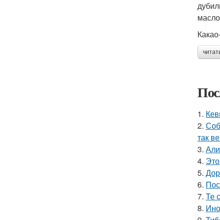
дубил
масло
Какао
читат
Пос
1.
Кев
2.
Соб
так в
3.
Али
4.
Это
5.
Дор
6.
Пос
7.
Те 
8.
Ино
9.
Тиб