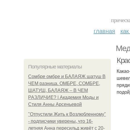
прическ
главная
как
Мед
Крас
Популярные материалы
Какао
Сомбре омбре и БАЛАЯЖ шатуш В
шевел
ЧЕМ разница. ОМБРЕ, СОМБРЕ,
пряди
ШАТУШ, БАЛАЯЖ – В ЧЕМ
подой
РАЗЛИЧИЕ? | Академия Моды и
Стиля Анны Арсеньевой
"Отпустили Жить к Возлюбленному"
- подписчики уверены, что 16-
летняя Анна пересильд живёт с 20-