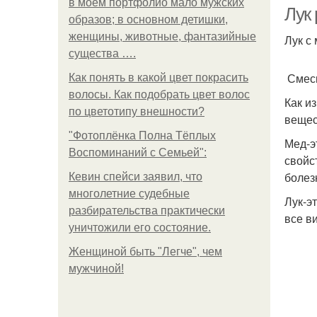
в моем портфолио мало мужских
Лук
образов; в основном детишки,
женщины, животные, фантазийные
Лук с
существа ….
Смесь
Как понять в какой цвет покрасить
волосы. Как подобрать цвет волос
Как и
по цветотипу внешности?
вещес
"Фотоплёнка Полна Тёплых
Мед-э
Воспоминаний с Семьей":
свойс
болез
Кевин спейси заявил, что
многолетние судебные
Лук-э
разбирательства практически
все в
уничтожили его состояние.
Женщиной быть "Легче", чем
мужчиной!