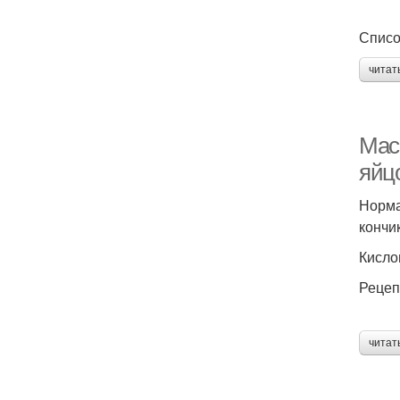
Списо
читат
Мас
яйц
Норма
кончи
Кисло
Рецеп
читат