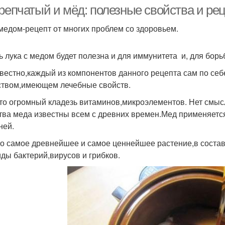
условиях
 репчатый и мёд: полезные свойства и ре
 медом-рецепт от многих проблем со здоровьем.
Домашняя маска
 лука с медом будет полезна и для иммунитета и, для борь
звестно,каждый из компонентов данного рецепта сам по се
твом,имеющем лечебные свойств.
то огромный кладезь витаминов,микроэлементов. Нет смыс
тва меда известны всем с древних времен.Мед применяетс
ней.
то самое древнейшее и самое ценнейшее растение,в соста
иды бактерий,вирусов и грибков.