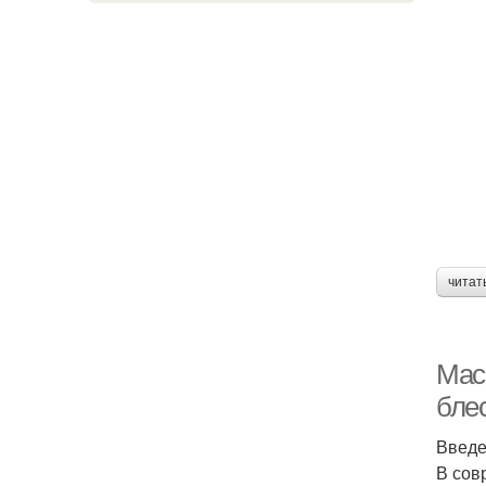
читат
Маск
бле
Введ
В сов