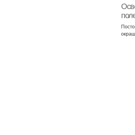
Осв
пол
Посто
окраш