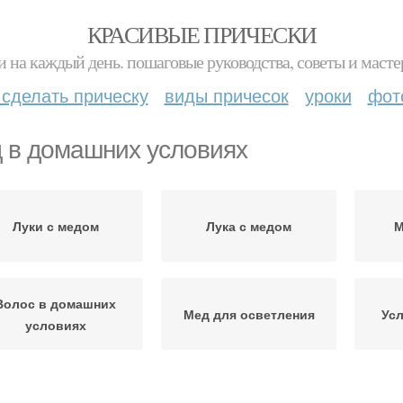
КРАСИВЫЕ ПРИЧЕСКИ
и на каждый день. пошаговые руководства, советы и масте
 сделать прическу
виды причесок
уроки
фот
 в домашних условиях
Луки с медом
Лука с медом
М
Волос в домашних
Мед для осветления
Усл
условиях
Глины в домашних
Условия из яиц
До