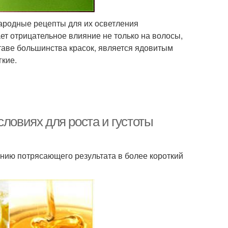
народные рецепты для их осветления
ет отрицательное влияние не только на волосы,
таве большинства красок, является ядовитым
гкие.
словиях для роста и густоты
нию потрясающего результата в более короткий