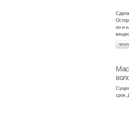
Сдела
Остор
но и 
вещес
читат
Мас
вол
Сущес
срок.