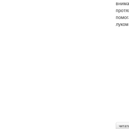
внима
протя
помог
луком
читат