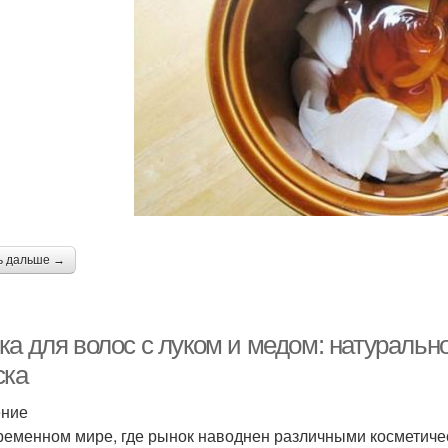
ь дальше →
а для волос с луком и медом: натуральн
ска
ение
ременном мире, где рынок наводнен различными косметич