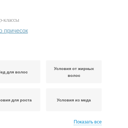
р-классы
о причесок
Условия от жирных
ед для волос
волос
овия для роста
Условия из меда
Показать все
машние рецепты
Домашний шампунь