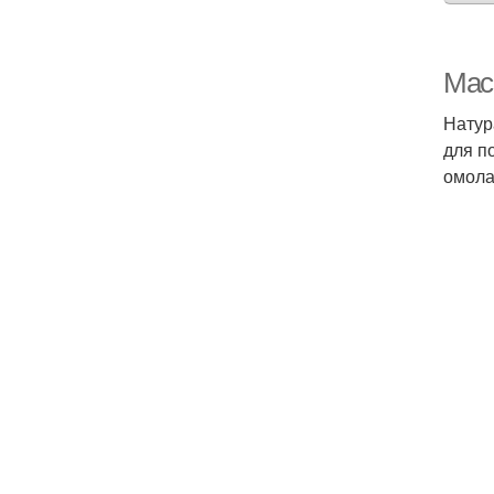
Мас
Натур
для п
омола