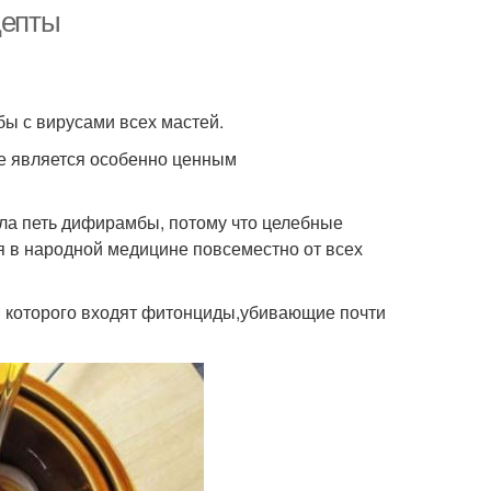
цепты
бы с вирусами всех мастей.
бе является особенно ценным
ла петь дифирамбы, потому что целебные
я в народной медицине повсеместно от всех
в которого входят фитонциды,убивающие почти