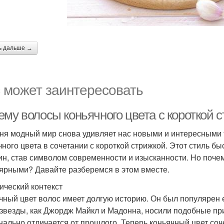
ь дальше →
 может заинтересовать
ему волосы коньячного цвета с короткой
ня модный мир снова удивляет нас новыми и интересными 
чного цвета в сочетании с короткой стрижкой. Этот стиль б
н, став символом современности и изысканности. Но почему
ярными? Давайте разберемся в этом вместе.
ический контекст
чный цвет волос имеет долгую историю. Он был популярен ещ
 звезды, как Джордж Майкл и Мадонна, носили подобные при
нально отличается от прошлого. Теперь коньячный цвет со