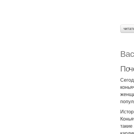
читат
Вас
Поч
Сегод
конья
женщи
попул
Истор
Конья
такие
карди