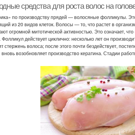
масла
одные средства для роста волос на гол
ика» по производству прядей — волосяные фолликулы. Это
ящий из 20 видов клеток. Волосы — то, что растет в органи
ают огромной митотической активностью. Это означает, что
. Фолликул действует циклично: несколько лет он производи
ит стержень волоса; после этого почти бездействует, посте
 вновь возобновляет производство кератина. Стадии рабо