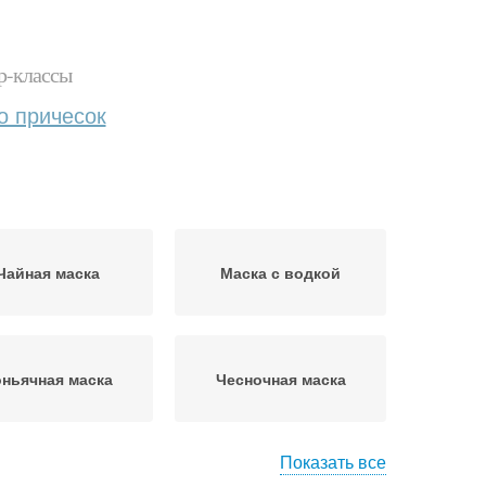
р-классы
о причесок
Чайная маска
Маска с водкой
ньячная маска
Чесночная маска
Показать все
о-медовая маска
Маска на основе