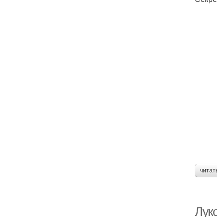
читат
Лук