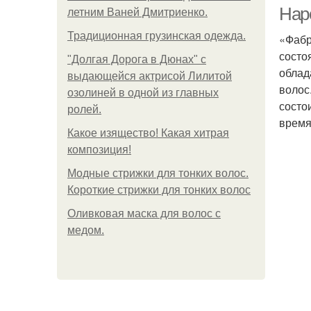
Нар
летним Ваней Дмитриенко.
Традиционная грузинская одежда.
«Фабр
состо
"Долгая Дорога в Дюнах" с
облад
выдающейся актрисой Лилитой
волос
озолиней в одной из главных
состо
ролей.
время
Какое изящество! Какая хитрая
композиция!
Модные стрижки для тонких волос.
Короткие стрижки для тонких волос
Оливковая маска для волос с
медом.