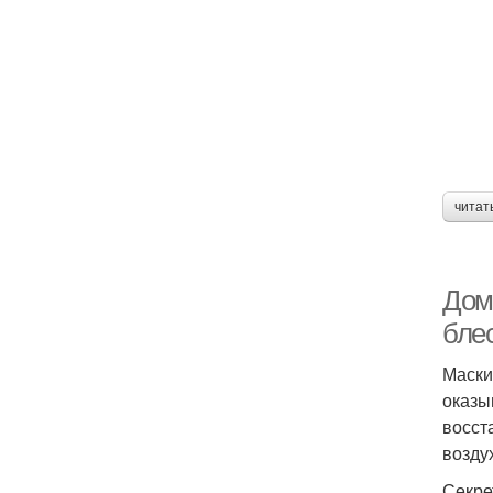
читат
Дом
бле
Маски
оказы
восст
возду
Секре