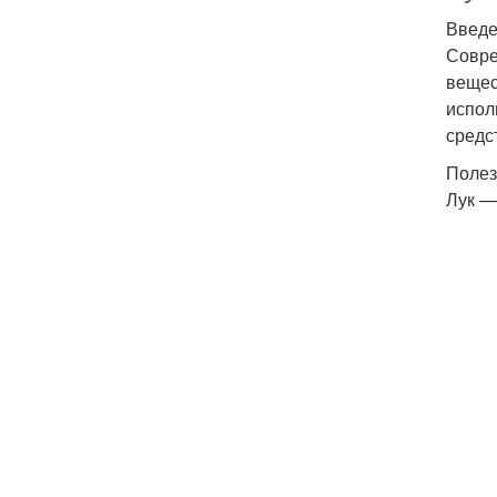
Введ
Совре
вещес
испол
средс
Полез
Лук —