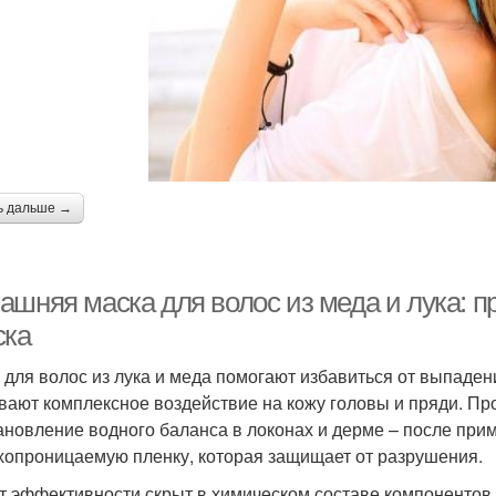
ь дальше →
ашняя маска для волос из меда и лука: п
ска
 для волос из лука и меда помогают избавиться от выпаден
вают комплексное воздействие на кожу головы и пряди. Пр
ановление водного баланса в локонах и дерме – после при
хопроницаемую пленку, которая защищает от разрушения.
т эффективности скрыт в химическом составе компонентов.