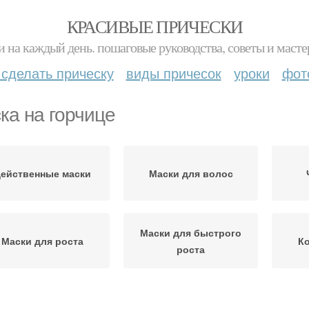
КРАСИВЫЕ ПРИЧЕСКИ
и на каждый день. пошаговые руководства, советы и масте
 сделать прическу
виды причесок
уроки
фот
ка на горчице
ейственные маски
Маски для волос
Маски для быстрого
Маски для роста
Ко
роста
Маска из касторового
Маска с горчицей
Яичн