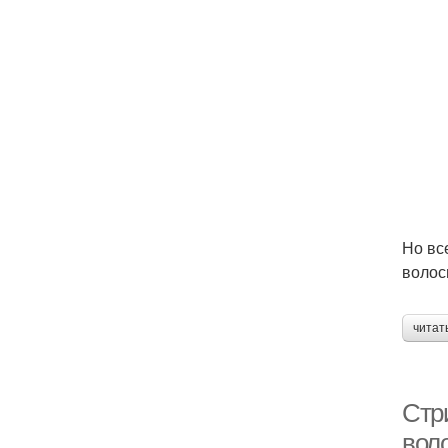
Но вс
волос
читат
Стр
вол