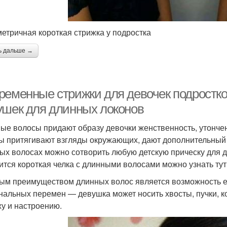
етричная короткая стрижка у подростка
ь дальше →
ременные стрижки для девочек подростко
ушек для длинных локонов
ые волосы придают образу девочки женственность, утонче
ы притягивают взгляды окружающих, дают дополнительный 
ых волосах можно сотворить любую детскую прическу для де
ится короткая челка с длинными волосами можно узнать тут 
ым преимуществом длинных волос является возможность е
нальных перемен — девушка может носить хвосты, пучки, к
у и настроению.