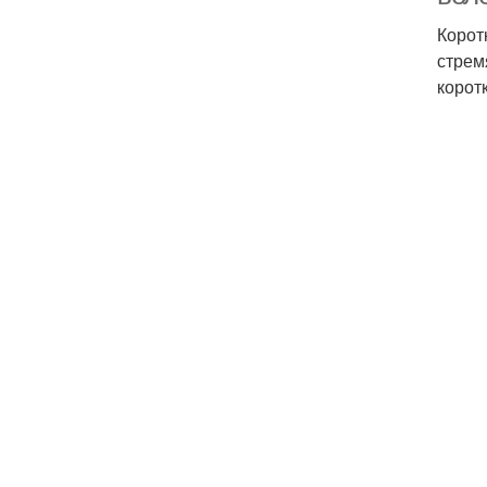
Корот
стрем
корот