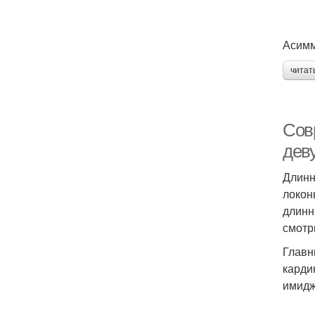
Асимм
читат
Сов
дев
Длинн
локон
длинн
смотр
Главн
карди
имидж