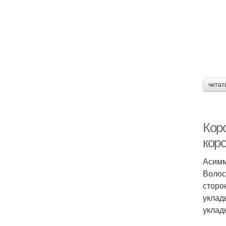
читат
Кор
кор
Асимм
Волос
сторо
уклад
уклад