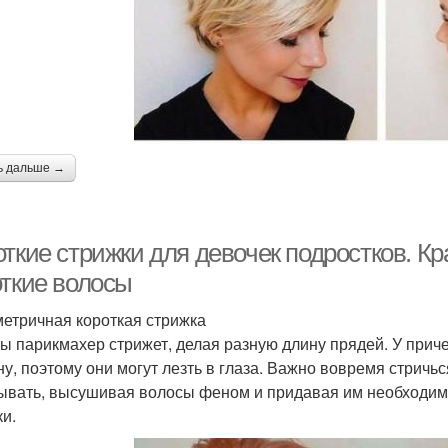
ь дальше →
откие стрижки для девочек подростков. К
откие волосы
етричная короткая стрижка
ы парикмахер стрижет, делая разную длину прядей. У прич
ну, поэтому они могут лезть в глаза. Важно вовремя стричь
ывать, высушивая волосы феном и придавая им необходим
ки.