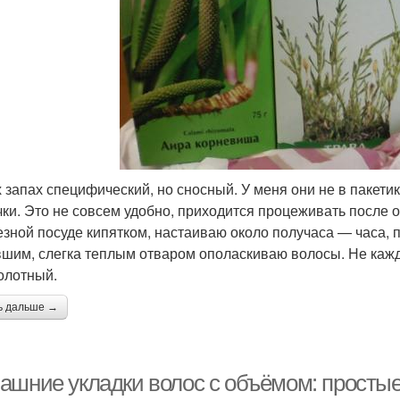
х запах специфический, но сносный. У меня они не в пакети
чки. Это не совсем удобно, приходится процеживать после
езной посуде кипятком, настаиваю около получаса — часа,
шим, слегка теплым отваром ополаскиваю волосы. Не каж
олотный.
ь дальше →
ашние укладки волос с объёмом: простые