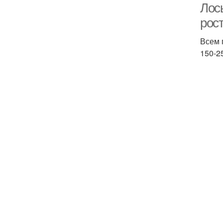
Лось
рос
Всем 
150-25