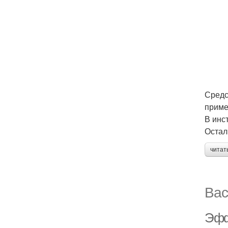
Средс
приме
В инст
Остал
читат
Вас
Эфф