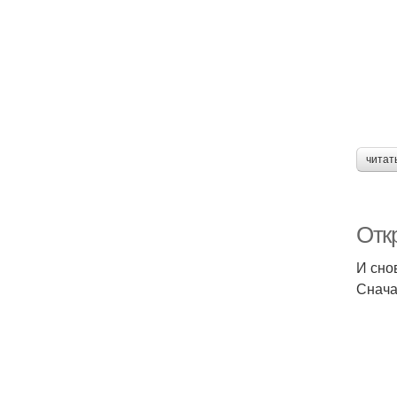
читат
Отк
И сно
Снача