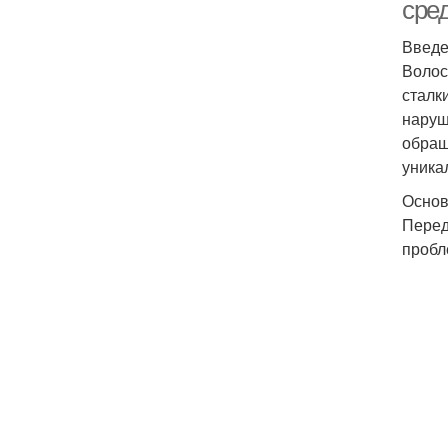
сре
Введ
Волос
сталк
наруш
обращ
уника
Основ
Перед
пробл