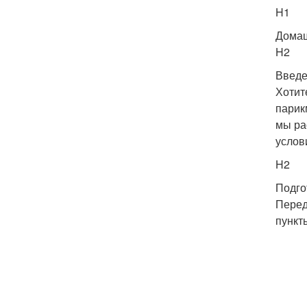
H1
Домаш
H2
Введ
Хотит
парик
мы ра
услов
H2
Подго
Перед
пункт