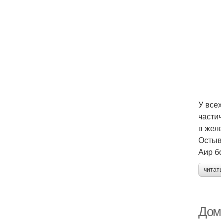
У все
части
в жел
Остыв
Аир б
читат
Дом