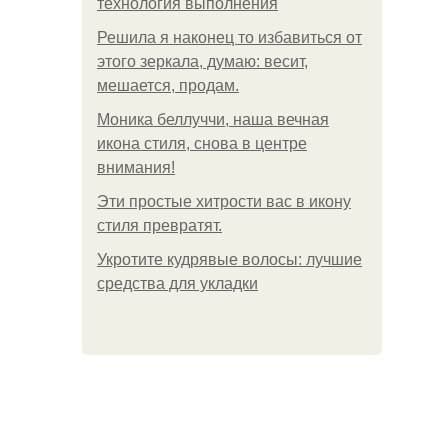
технология выполнения
Решила я наконец то избавиться от
этого зеркала, думаю: весит,
мешается, продам.
Моника беллуччи, наша вечная
икона стиля, снова в центре
внимания!
Эти простые хитрости вас в икону
стиля превратят.
Укротите кудрявые волосы: лучшие
средства для укладки