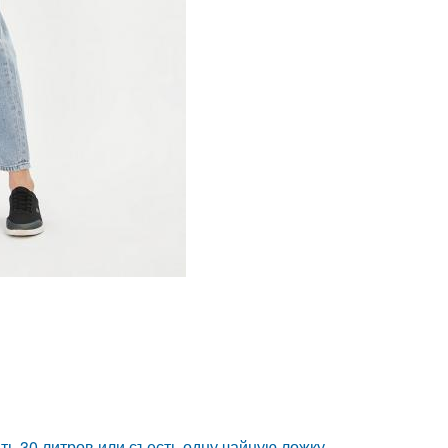
ь 30 литров или съесть одну чайную ложку