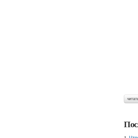
читат
Пос
1.
Что