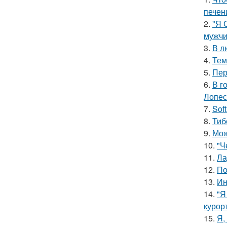
печен
2.
"Я 
мужчи
3.
В л
4.
Тем
5.
Пер
6.
В г
Лопес
7.
Sof
8.
Тиб
9.
Мож
10.
"Ч
11.
Ла
12.
По
13.
Ин
14.
"Я
курор
15.
Я,