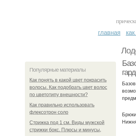
прическ
главная
как
Лод
Баз
Популярные материалы
гард
Как понять в какой цвет покрасить
Базов
волосы. Как подобрать цвет волос
возмо
по цветотипу внешности?
предм
Как правильно использовать
флексотрон соло
Брюки
Нижня
Стрижка под 1 см. Виды мужской
стрижки бокс. Плюсы и минусы,