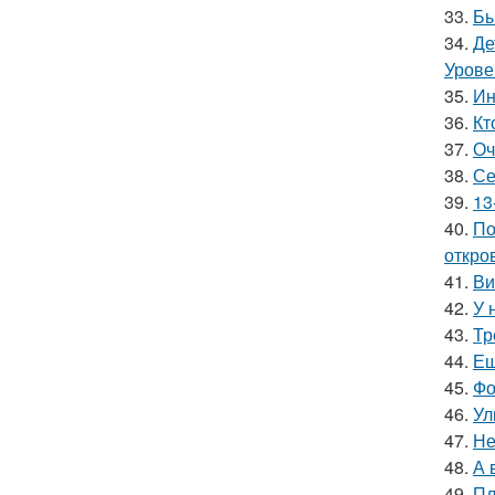
33.
Бы
34.
Де
Урове
35.
Ин
36.
Кт
37.
Оч
38.
Се
39.
13
40.
По
откро
41.
Ви
42.
У 
43.
Тр
44.
Ещ
45.
Фо
46.
Ул
47.
Не
48.
А 
49.
Пл