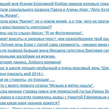
вший муж Ксении Бородиной Курбан омаров впервые показ
тали скандального развода Павла и Алины буре: "Дети Хот
нь Жизни".
огда кожа "Кричит" не о новом креме, а о том, чего не хватае
о женственность уничтожил?
ень часто слышу фразу: "Я не Фотогиенична".
крет красоты и здоровья прост: чем разнообразнее твой ра
-Летняя дочь Бони с папой сама скромность - никаких мини 
сле развода бывшая жена Михаила галустяна Виктория гал
венными жалобами на мужчин.
ктория ланина. Доброго времени!
нас в школе прошел необычный и очень красивый день "Шко
енд показать мой 2016 г.
ё не студенты, но будущие ….
то с моего первого сезона "Музыка в метро нашла".
ьтра модная стрижка пикси для прекрасной гостьи Ирины В
давно в соцсетях появились кадры с Никитой Ефремовым 
вам какая идея удачнее кажется?
юсы: - Просыпаешься утром с красивыми и уложенными во