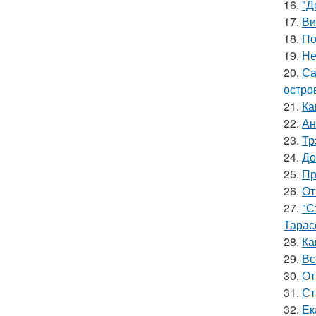
16.
"Д
17.
Ви
18.
По
19.
Не
20.
Са
остро
21.
Ка
22.
Ан
23.
Тр
24.
До
25.
Пр
26.
От
27.
"С
Тарас
28.
Ка
29.
Вс
30.
От
31.
Ст
32.
Ек