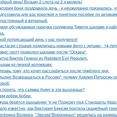
обрый день! Возьму 2 слота на 2 д модель!
ктория боня поздравила дочь - и неожиданно призналась, ч
дготовила для вас короткое и понятное пособие по активам 
постоянный и ветреный.
мая обсуждаемая парочка голливуда Тимоти шаламе и кайл
ва.
кой потрясающий день у нас получился!
астасия стоцкая поделилась новыми фото с детьми - 14-лет
эвис скотт подколол шаламе после "Оскара".
ктор Виктор Гидеон из Resident Evil Requiem.
одам из личной коллекции:
правь тому, кто хочет расслабиться после тяжёлого дня.
тыдно Возвращаться в Россию": почему Аделия Петросян ос
овой.
к понять, что съёмка будет в эти выходные?
ем добри бобри.
куда берётся ощущение "я не Подхожу под Стандарты Крас
ало известно, как Виктория Бекхэм портила свадебный тане
атерина Волкова, "Звезда"Ворониных" решилась на радика