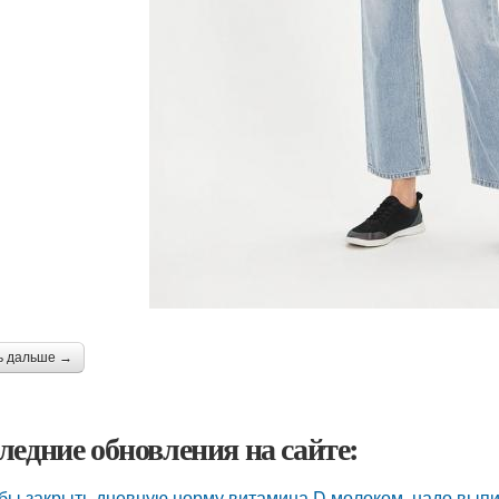
ь дальше →
ледние обновления на сайте:
бы закрыть дневную норму витамина D молоком, надо выпит