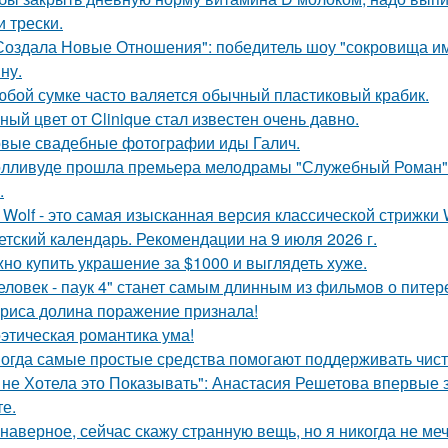
и трески.
Создала Новые Отношения": победитель шоу "сокровища и
ну.
юбой сумке часто валяется обычный пластиковый крабик.
ный цвет от Clinique стал известен очень давно.
вые свадебные фотографии иды Галич.
олливуде прошла премьера мелодрамы "Служебный Роман",
.
t Wolf - это самая изысканная версия классической стрижки W
етский календарь. Рекомендации на 9 июля 2026 г.
но купить украшение за $1000 и выглядеть хуже.
еловек - паук 4" станет самым длинным из фильмов о питер
риса долина поражение признала!
этическая романтика ума!
огда самые простые средства помогают поддерживать чист
 не Хотела это Показывать": Анастасия Решетова впервые 
те.
 наверное, сейчас скажу странную вещь, но я никогда не меч