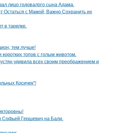
ал лицо годовалого сына Адама.
ят Остаться с Мамой, Важно Сохранить их
т в тарелке.
цион, тем лучше!
и коротких топов с голым животом.
устян удивила всех своим преображением и
льных Косичек"!
икторовны!
и Софьей Гершевич на Бали.
лосами;.