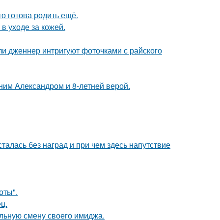
то готова родить ещё.
в уходе за кожей.
и дженнер интригуют фоточками с райского
ним Александром и 8-летней верой.
талась без наград и при чем здесь напутствие
оты".
ц.
льную смену своего имиджа.