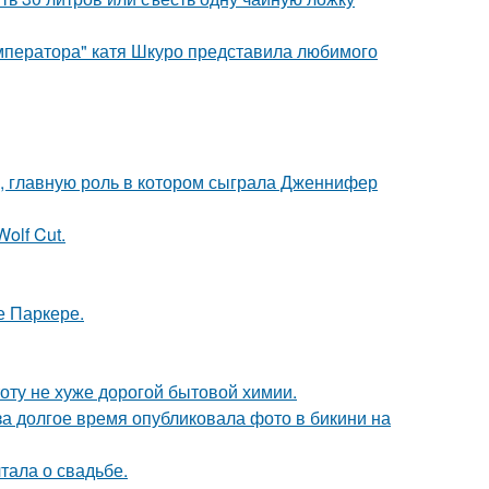
мператора" катя Шкуро представила любимого
 главную роль в котором сыграла Дженнифер
olf Cut.
е Паркере.
оту не хуже дорогой бытовой химии.
за долгое время опубликовала фото в бикини на
тала о свадьбе.