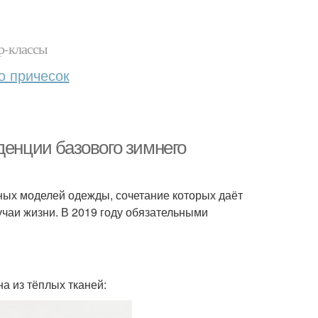
р-классы
о причесок
денции базового зимнего
ных моделей одежды, сочетание которых даёт
учаи жизни. В 2019 году обязательными
а из тёплых тканей: