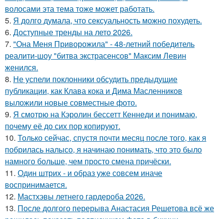
волосами эта тема тоже может работать.
5.
Я долго думала, что сексуальность можно похудеть.
6.
Доступные тренды на лето 2026.
7.
"Она Меня Приворожила" - 48-летний победитель
реалити-шоу "битва экстрасенсов" Максим Левин
женился.
8.
Не успели поклонники обсудить предыдущие
публикации, как Клава кока и Дима Масленников
выложили новые совместные фото.
9.
Я смотрю на Кэролин бессетт Кеннеди и понимаю,
почему её до сих пор копируют.
10.
Только сейчас, спустя почти месяц после того, как я
побрилась налысо, я начинаю понимать, что это было
намного больше, чем просто смена причёски.
11.
Один штрих - и образ уже совсем иначе
воспринимается.
12.
Мастхэвы летнего гардероба 2026.
13.
После долгого перерыва Анастасия Решетова всё же