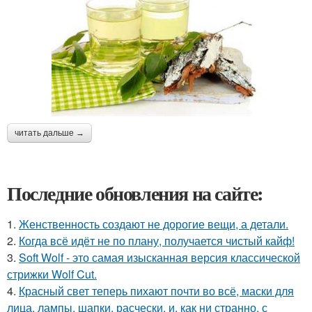
читать дальше →
Последние обновления на сайте:
1.
Женственность создают не дорогие вещи, а детали.
2.
Когда всё идёт не по плану, получается чистый кайф!
3.
Soft Wolf - это самая изысканная версия классической
стрижки Wolf Cut.
4.
Красный свет теперь пихают почти во всё, маски для
лица, лампы, шапки, расчески, и, как ни странно, с