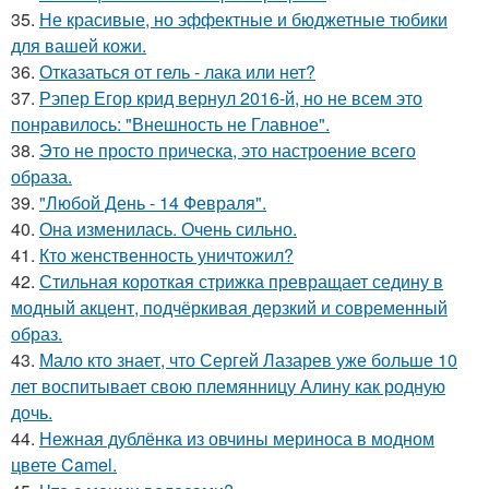
35.
Не красивые, но эффектные и бюджетные тюбики
для вашей кожи.
36.
Отказаться от гель - лака или нет?
37.
Рэпер Егор крид вернул 2016-й, но не всем это
понравилось: "Внешность не Главное".
38.
Это не просто прическа, это настроение всего
образа.
39.
"Любой День - 14 Февраля".
40.
Она изменилась. Очень сильно.
41.
Кто женственность уничтожил?
42.
Стильная короткая стрижка превращает седину в
модный акцент, подчёркивая дерзкий и современный
образ.
43.
Мало кто знает, что Сергей Лазарев уже больше 10
лет воспитывает свою племянницу Алину как родную
дочь.
44.
Нежная дублёнка из овчины мериноса в модном
цвете Camel.