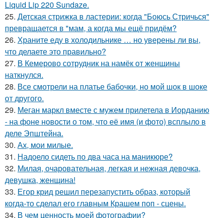
Liquid Lip 220 Sundaze.
25.
Детская стрижка в ластерии: когда "Боюсь Стричься"
превращается в "мам, а когда мы ещё придём?
26.
Храните еду в холодильнике … но уверены ли вы,
что делаете это правильно?
27.
В Кемерово сотрудник на намёк от женщины
наткнулся.
28.
Все смотрели на платье бабочки, но мой шок в шоке
от другого.
29.
Меган маркл вместе с мужем прилетела в Иорданию
- на фоне новости о том, что её имя (и фото) всплыло в
деле Эпштейна.
30.
Ах, мои милые.
31.
Надоело сидеть по два часа на маникюре?
32.
Милая, очаровательная, легкая и нежная девочка,
девушка, женщина!
33.
Егор крид решил перезапустить образ, который
когда-то сделал его главным Крашем поп - сцены.
34.
В чем ценность моей фотографии?