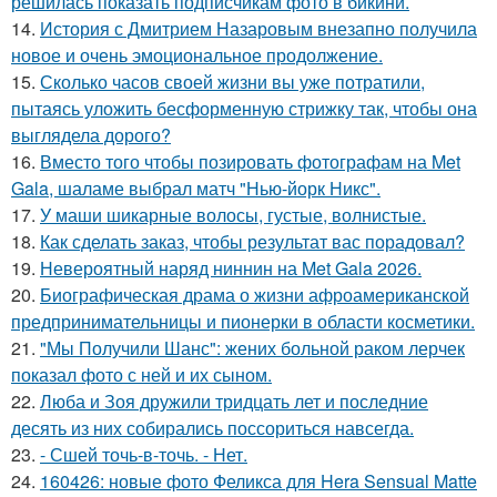
решилась показать подписчикам фото в бикини.
14.
История с Дмитрием Назаровым внезапно получила
новое и очень эмоциональное продолжение.
15.
Сколько часов своей жизни вы уже потратили,
пытаясь уложить бесформенную стрижку так, чтобы она
выглядела дорого?
16.
Вместо того чтобы позировать фотографам на Met
Gala, шаламе выбрал матч "Нью-йорк Никс".
17.
У маши шикарные волосы, густые, волнистые.
18.
Как сделать заказ, чтобы результат вас порадовал?
19.
Невероятный наряд ниннин на Met Gala 2026.
20.
Биографическая драма о жизни афроамериканской
предпринимательницы и пионерки в области косметики.
21.
"Мы Получили Шанс": жених больной раком лерчек
показал фото с ней и их сыном.
22.
Люба и Зоя дружили тридцать лет и последние
десять из них собирались поссориться навсегда.
23.
- Сшей точь-в-точь. - Нет.
24.
160426: новые фото Феликса для Hera Sensual Matte