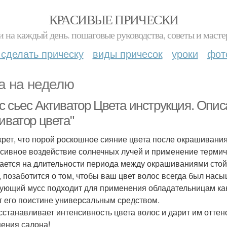
КРАСИВЫЕ ПРИЧЕСКИ
и на каждый день. пошаговые руководства, советы и масте
 сделать прическу
виды причесок
уроки
фот
а на неделю
с сьес Активатор Цвета инструкция. Опи
иватор цвета"
крет, что порой роскошное сияние цвета после окрашивания д
сивное воздействие солнечных лучей и применение термиче
ается на длительности периода между окрашиваниями стойко
, позаботится о том, чтобы ваш цвет волос всегда был нас
ующий мусс подходит для применения обладательницам как
т его поистине универсальным средством.
сстанавливает интенсивность цвета волос и дарит им оттен
ения салона!