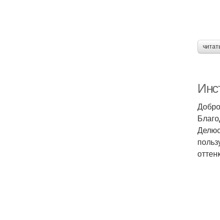
читат
Инст
Добро
Благо
Делюс
польз
оттенк