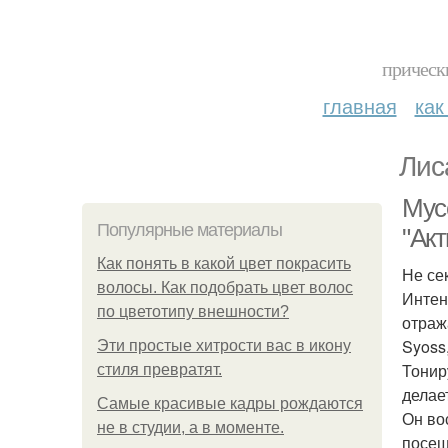
прическ
главная
как
Лис
Мус
Популярные материалы
"Акт
Как понять в какой цвет покрасить
Не се
волосы. Как подобрать цвет волос
Интен
по цветотипу внешности?
отраж
Syoss
Эти простые хитрости вас в икону
Тонир
стиля превратят.
делае
Самые красивые кадры рождаются
Он во
не в студии, а в моменте.
посещ