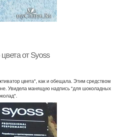
 цвета от Syoss
тиватор цвета", как и обещала. Этим средством
шане. Увидела манящую надпись "для шоколадных
околад".