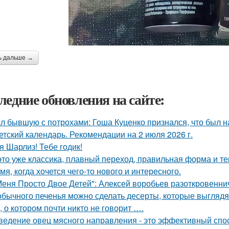
ь дальше →
ледние обновления на сайте:
л бывшую с потрохами: Гоша Куценко признался, что был 
етский календарь. Рекомендации на 2 июля 2026 г.
я Шарлиз! Тебе годик!
это уже классика, плавный переход, правильная форма и те
мя, когда хочется чего-то нового и интересного.
Меня Просто Двое Детей": Алексей воробьев разоткровенни
обычного печенья можно сделать десерты, которые выглядят
, о котором почти никто не говорит ….
ведение овец мясного направления - это эффективный спос