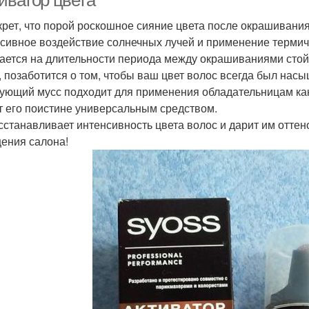
иватор цвета"
крет, что порой роскошное сияние цвета после окрашивания д
сивное воздействие солнечных лучей и применение термиче
ается на длительности периода между окрашиваниями стойко
, позаботится о том, чтобы ваш цвет волос всегда был нас
ующий мусс подходит для применения обладательницам как
т его поистине универсальным средством.
сстанавливает интенсивность цвета волос и дарит им оттен
ения салона!