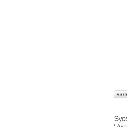
читат
Syo