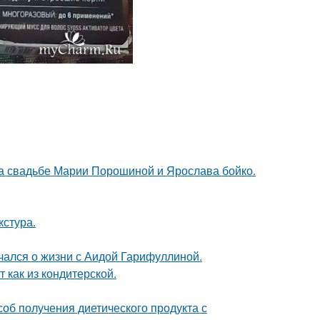
на свадьбе Марии Порошиной и Ярослава бойко.
кстура.
чался о жизни с Аидой Гарифуллиной.
 как из кондитерской.
об получения диетического продукта с