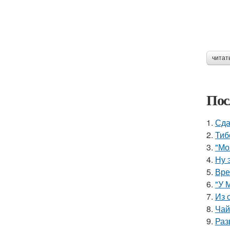
читат
Пос
1.
Сда
2.
Тиб
3.
"Мо
4.
Ну 
5.
Вре
6.
"У 
7.
Из 
8.
Чай
9.
Раз