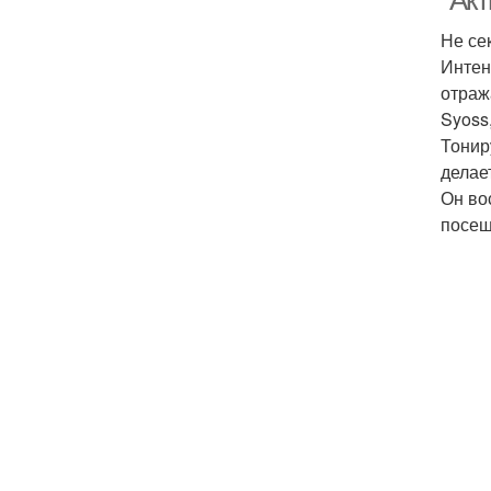
"Акт
Не се
Интен
отраж
Syoss
Тонир
делае
Он во
посещ