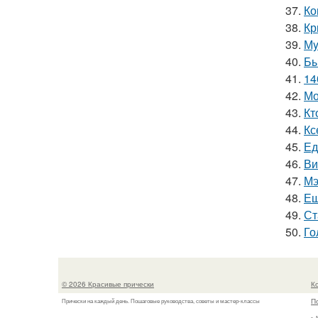
37.
Ко
38.
Кр
39.
Мy
40.
Бы
41.
14
42.
Мо
43.
Кт
44.
Кс
45.
Ед
46.
Ви
47.
Мэ
48.
Ещ
49.
Ст
50.
Го
© 2026 Красивые прически
К
П
Прически на каждый день. Пошаговые руководства, советы и мастер-классы
г.