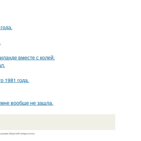
года.
.
иланде вместе с колей.
ал.
о 1981 года.
о мне вообще не зашла.
казании обратной гиперссылки.