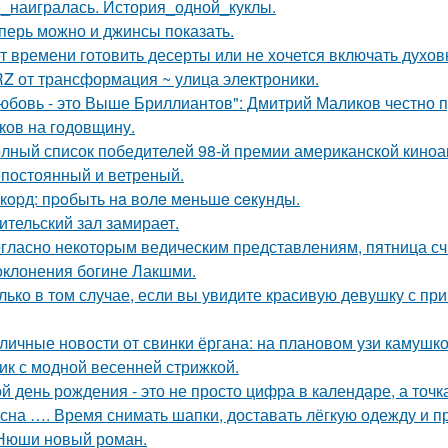
_наигралась. История_одной_куклы.
перь можно и джинсы показать.
т времени готовить десерты или не хочется включать духов
Z от трансформация ~ улица электроники.
юбовь - это Выше Бриллиантов": Дмитрий Маликов честно п
ков на годовщину.
лный список победителей 98-й премии американской киноа
постоянный и ветреный.
кopд: пpoбыть нa вoлe мeньшe ceкyнды.
ительский зал замирает.
гласно некоторым ведическим представлениям, пятница с
оклонения богине Лакшми.
лько в том случае, если вы увидите красивую девушку с при
личные новости от свинки ёргана: на плановом узи камушк
ик с модной весенней стрижкой.
й день рождения - это не просто цифра в календаре, а точка
сна …. Время снимать шапки, доставать лёгкую одежду и пр
Нюши новый роман.