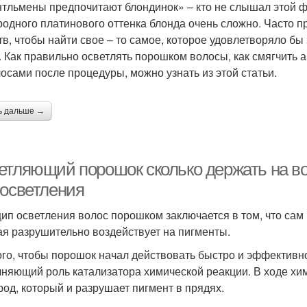
тльмены предпочитают блондинок» – кто не слышал этой ф
родного платинового оттенка блонда очень сложно. Часто п
тв, чтобы найти свое – то самое, которое удовлетворяло б
. Как правильно осветлять порошком волосы, как смягчить 
лосами после процедуры, можно узнать из этой статьи.
ь дальше →
етляющий порошок сколько держать на в
 осветления
ип осветления волос порошком заключается в том, что сам
ая разрушительно воздействует на пигменты.
ого, чтобы порошок начал действовать быстро и эффективно
няющий роль катализатора химической реакции. В ходе хи
род, который и разрушает пигмент в прядях.