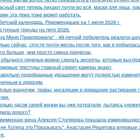
асный свет теперь пихают почти во всё, маски для лица, ламп
ами эта тема тоже может работать.
бетский календарь. Рекомендации на 1 июля 2026 г.
ступные тренды на лето 2026.
на Меня Приворожила" - 48-летний победитель реалити-шоу
лько сейчас, спустя почти месяц после того, как я побрилас
го больше, чем просто смена причёски.
 обычного печенья можно сделать десерты, которые выглядя
емовые текстуры главный секрет камеры знают.
авильно подобранные украшения могут полностью изменить
ничным и дорогим.
плые ванночки, травы, ингаляции и домашние растирания 
чек.
олько часов своей жизни вы уже потратили, пытаясь уложи
дела дорого?
ременная жена Алексея Столярова показала изменившуюся 
 не Хотела это Показывать": Анастасия Решетова впервые 
те.