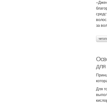
«Джен
благо
средс
волос
за во
читат
Осв
для
Принц
котор
Для т
выпол
кисло