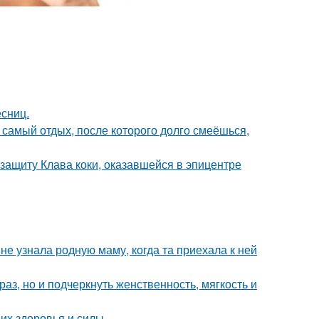
есниц.
т самый отдых, после которого долго смеёшься,
защиту Клава коки, оказавшейся в эпицентре
е узнала родную маму, когда та приехала к ней
з, но и подчеркнуть женственность, мягкость и
их здоровья и силы.