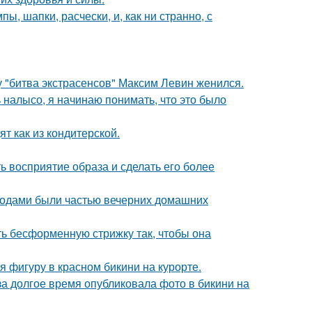
ы, шапки, расчески, и, как ни странно, с
 "битва экстрасенсов" Максим Левин женился.
ь налысо, я начинаю понимать, что это было
т как из кондитерской.
 восприятие образа и сделать его более
годами были частью вечерних домашних
ть бесформенную стрижку так, чтобы она
фигуру в красном бикини на курорте.
за долгое время опубликовала фото в бикини на