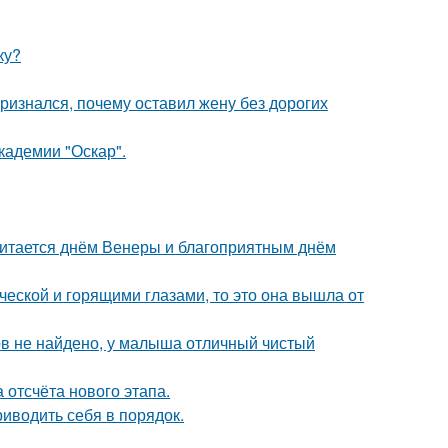
ку?
ризнался, почему оставил жену без дорогих
кадемии "Оскар".
читается днём Венеры и благоприятным днём
ческой и горящими глазами, то это она вышла от
ов не найдено, у малыша отличный чистый
 отсчёта нового этапа.
иводить себя в порядок.