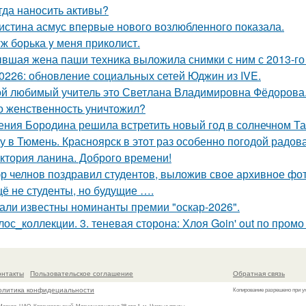
гда наносить активы?
истина асмус впервые нового возлюбленного показала.
ж борька y меня приколист.
вшая жена паши техника выложила снимки с ним с 2013-го 
0226: обновление социальных сетей Юджин из IVE.
й любимый учитель это Светлана Владимировна Фёдорова
о женственность уничтожил?
ения Бородина решила встретить новый год в солнечном Та
у в Тюмень. Красноярск в этот раз особенно погодой радов
ктория ланина. Доброго времени!
р челнов поздравил студентов, выложив свое архивное фот
ё не студенты, но будущие ….
али известны номинанты премии "оскар-2026".
лос_коллекции. 3. теневая сторона: Хлоя Goin' out по пром
онтакты
Пользовательское соглашение
Обратная связь
олитика конфидециальности
Копирование разрешено при у
 Москва, ЦАО, Красносельский, Мясницкая улица 38 стр.1, м. Чистые пруды