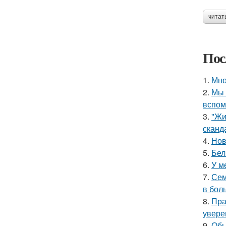
читат
Пос
1.
Мно
2.
Мы 
вспом
3.
"Жи
сканд
4.
Нов
5.
Бел
6.
У м
7.
Сем
в бол
8.
Пра
увере
9.
Обы