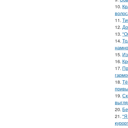
10.
Кр
волос
11.
Ти
12.
До
13.
"О
14.
То
намно
15.
Из
16.
Кр
17.
Пр
гармо
18.
Тё
привы
19.
Ск
выгля
20.
Бе
21.
"Я
курор