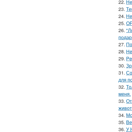
22.
Не
23.
Те
24.
Не
25.
OR
26.
"Л
подар
27.
По
28.
Не
29.
Pe
30.
Зр
31.
Со
для п
32.
То
меня.
33.
От
живот
34.
Мо
35.
Ве
36.
У 