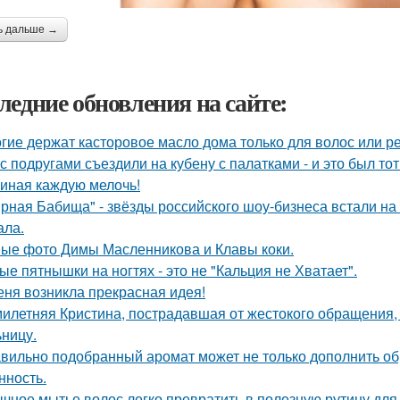
ь дальше →
ледние обновления на сайте:
гие держат касторовое масло дома только для волос или р
с подругами съездили на кубену с палатками - и это был то
иная каждую мелочь!
рная Бабища" - звёзды российского шоу-бизнеса встали на 
ала.
ые фото Димы Масленникова и Клавы коки.
ые пятнышки на ногтях - это не "Кальция не Хватает".
еня возникла прекрасная идея!
илетняя Кристина, пострадавшая от жестокого обращения, н
ьницу.
вильно подобранный аромат может не только дополнить обра
нность.
чное мытье волос легко превратить в полезную рутину для 