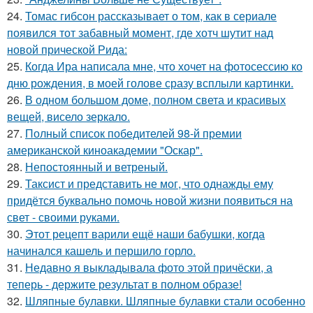
24.
Томас гибсон рассказывает о том, как в сериале
появился тот забавный момент, где хотч шутит над
новой прической Рида:
25.
Когда Ира написала мне, что хочет на фотосессию ко
дню рождения, в моей голове сразу всплыли картинки.
26.
В одном большом доме, полном света и красивых
вещей, висело зеркало.
27.
Полный список победителей 98-й премии
американской киноакадемии "Оскар".
28.
Непостоянный и ветреный.
29.
Таксист и представить не мог, что однажды ему
придётся буквально помочь новой жизни появиться на
свет - своими руками.
30.
Этот рецепт варили ещё наши бабушки, когда
начинался кашель и першило горло.
31.
Недавно я выкладывала фото этой причёски, а
теперь - держите результат в полном образе!
32.
Шляпные булавки. Шляпные булавки стали особенно