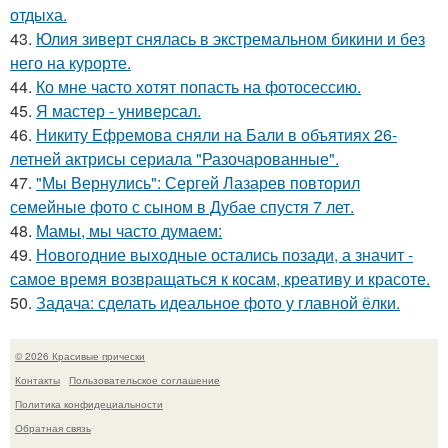
отдыха.
43.
Юлия зиверт снялась в экстремальном бикини и без
него на курорте.
44.
Ко мне часто хотят попасть на фотосессию.
45.
Я мастер - универсал.
46.
Никиту Ефремова сняли на Бали в объятиях 26-
летней актрисы сериала "Разочарованные".
47.
"Мы Вернулись": Сергей Лазарев повторил
семейные фото с сыном в Дубае спустя 7 лет.
48.
Мамы, мы часто думаем:
49.
Новогодние выходные остались позади, а значит -
самое время возвращаться к косам, креативу и красоте.
50.
Задача: сделать идеальное фото у главной ёлки.
© 2026 Красивые прически
Контакты
Пользовательское соглашение
Политика конфидециальности
Обратная связь