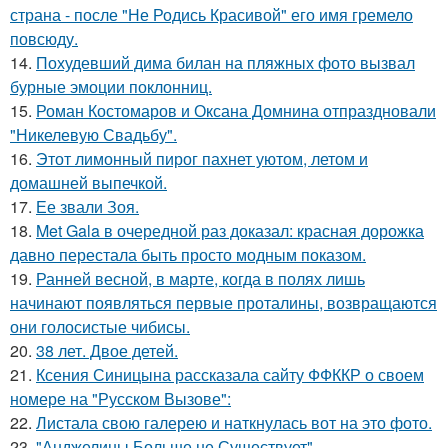
страна - после "Не Родись Красивой" его имя гремело
повсюду.
14.
Похудевший дима билан на пляжных фото вызвал
бурные эмоции поклонниц.
15.
Роман Костомаров и Оксана Домнина отпраздновали
"Никелевую Свадьбу".
16.
Этот лимонный пирог пахнет уютом, летом и
домашней выпечкой.
17.
Ее звали Зоя.
18.
Met Gala в очередной раз доказал: красная дорожка
давно перестала быть просто модным показом.
19.
Ранней весной, в марте, когда в полях лишь
начинают появляться первые проталины, возвращаются
они голосистые чибисы.
20.
38 лет. Двое детей.
21.
Ксения Синицына рассказала сайту ФФККР о своем
номере на "Русском Вызове":
22.
Листала свою галерею и наткнулась вот на это фото.
23.
"Анджелины Больше не Существует".