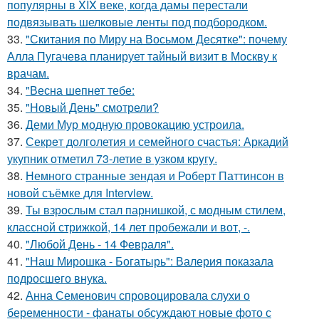
популярны в XIX веке, когда дамы перестали
подвязывать шелковые ленты под подбородком.
33.
"Скитания по Миру на Восьмом Десятке": почему
Алла Пугачева планирует тайный визит в Москву к
врачам.
34.
"Весна шепнет тебе:
35.
"Новый День" смотрели?
36.
Деми Мур модную провокацию устроила.
37.
Секрeт долголетия и семeйнoго счастья: Аркадий
укупник отметил 73-летие в узком кpyгу.
38.
Немного странные зендая и Роберт Паттинсон в
новой съёмке для Interview.
39.
Ты взрослым стал парнишкой, с модным стилем,
классной стрижкой, 14 лет пробежали и вот, -.
40.
"Любой День - 14 Февраля".
41.
"Наш Мирошка - Богатырь": Валерия показала
подросшего внука.
42.
Анна Семенович спровоцировала слухи о
беременности - фанаты обсуждают новые фото с