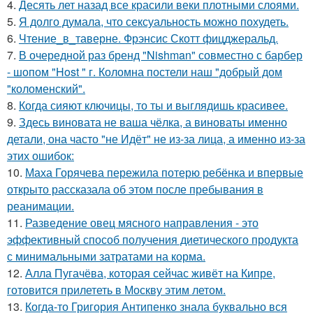
4.
Десять лет назад все красили веки плотными слоями.
5.
Я долго думала, что сексуальность можно похудеть.
6.
Чтение_в_таверне. Фрэнсис Скотт фицджеральд.
7.
В очередной раз бренд "Nishman" совместно с барбер
- шопом "Host " г. Коломна постели наш "добрый дом
"коломенский".
8.
Когда сияют ключицы, то ты и выглядишь красивее.
9.
Здесь виновата не ваша чёлка, а виноваты именно
детали, она часто "не Идёт" не из-за лица, а именно из-за
этих ошибок:
10.
Маха Горячева пережила потерю ребёнка и впервые
открыто рассказала об этом после пребывания в
реанимации.
11.
Разведение овец мясного направления - это
эффективный способ получения диетического продукта
с минимальными затратами на корма.
12.
Алла Пугачёва, которая сейчас живёт на Кипре,
готовится прилететь в Москву этим летом.
13.
Когда-то Григория Антипенко знала буквально вся