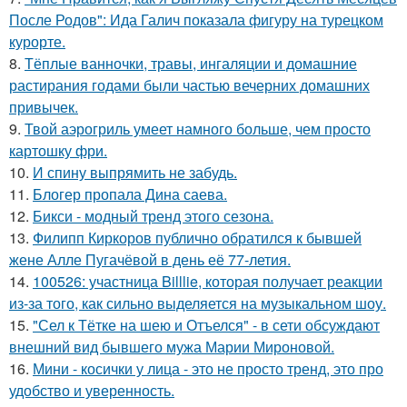
После Родов": Ида Галич показала фигуру на турецком
курорте.
8.
Тёплые ванночки, травы, ингаляции и домашние
растирания годами были частью вечерних домашних
привычек.
9.
Твой аэрогриль умеет намного больше, чем просто
картошку фри.
10.
И спину выпрямить не забудь.
11.
Блогер пропала Дина саева.
12.
Бикси - модный тренд этого сезона.
13.
Филипп Киркоров публично обратился к бывшей
жене Алле Пугачёвой в день её 77-летия.
14.
100526: участница Billlie, которая получает реакции
из-за того, как сильно выделяется на музыкальном шоу.
15.
"Сел к Тётке на шею и Отъелся" - в сети обсуждают
внешний вид бывшего мужа Марии Мироновой.
16.
Мини - косички у лица - это не просто тренд, это про
удобство и уверенность.