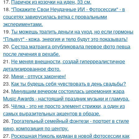
17.
Паричок из козочки на иден, 33 см.
18.
"Покажите Свои Неудачные ИИ - Фотосессии" - в
соцсетях завирусилась ветка с провальными
экспериментами.
19.
Ты можешь тратить деньги на уход, но если гормоны
"Плывут" - кожа, энергия и тело будут это показывать!
20.
Сестра матранга опубликовала первое фото певца
после лечения в рехабе.
21.
Не меняя внешности, создай гиперреалистичное
детализированное фото.
22.
Мини - отпуск закончен!
23.
Как ты будешь себя чувствовать в день свадьбы?
24.
Минувшим вечером состоялась церемония жара
Music Awards - настоящий праздник музыки и гламура.
25.
Чёлка - это не просто элемент стрижки, а один из
самых выразительных акцентов в образе.
26.
Трогательный семейный фэнтези - портрет в стиле
кино, композиция по центру.
27.
Роскошная Николь кидман в новой фотосессии как