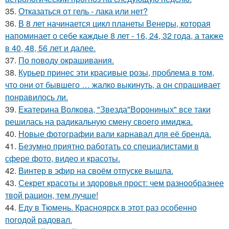
35.
Отказаться от гель - лака или нет?
36.
В 8 лет начинается цикл планеты Венеры, которая
напоминает о себе каждые 8 лет - 16, 24, 32 года, а также
в 40, 48, 56 лет и далее.
37.
По поводу окрашивания.
38.
Курьер принес эти красивые розы, проблема в том,
что они от бывшего … жалко выкинуть, а он спрашивает
понравилось ли.
39.
Екатерина Волкова, "Звезда"Ворониных" все таки
решилась на радикальную смену своего имиджа.
40.
Новые фотографии вали карнавал для её бренда.
41.
Безумно приятно работать со специалистами в
сфере фото, видео и красоты.
42.
Винтер в эфир на своём отпуске вышла.
43.
Секрет красоты и здоровья прост: чем разнообразнее
твой рацион, тем лучше!
44.
Еду в Тюмень. Красноярск в этот раз особенно
погодой радовал.