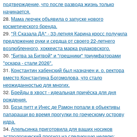
подтверждение, что после развода жизнь только
начинается.
28.
Мама лерчек объявила о запуске нового
косметического бренда.
29.
"Я Сказала ДА" - 33-летняя Карина кросс получила
предложение руки и сердца от своего 22-летнего
возлюбленного, хоккеиста марка рудаковского.
30.
"Битва за Битвой" и "грешники" триумфаторами
"оскара - стали 2026".
31.
Константин хабенский был назначен и. о. ректора
вместо Константина Богомолова, что стало
неожиданностью для многих.
32.
Брейды в хвост - идеальная причёска для дня
рождения.
33.
Брэд питт и Инес де Рамон попали в объективы
папарацци во время прогулки по греческому острову
идра.
34.
Апельсинка приготовила для ваших носиков
астрологический прогноз на следующую неделю: