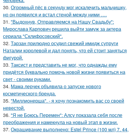
человека.
30.
Огромный пёс в секунду мог искалечить мальчишку,
но он появился и встал стеной между ними ….
31.
"Выдохнув, Отправляемся на Нашу Свадьбу":
Мирослава Карпович решила выйти замуж за актера
сериала "Склифосовский".
32.
Тарзан прилюдно осудил свежий имидж супруги
Наталии королевой и дал понять, что ей стоит заняться
фигурой.
33.
Таксист и представить не мог, что однажды ему
придётся буквально помочь новой жизни появиться на
свет - своими руками.
34.
Мама лерчек объявила о запуске нового
косметического бренда.
35.
"Миллионерша". - я хочу познакомить вас со своей
невестой.
36.
"Я не Боюсь Перемен": Алсу показала себя после
преображения и намекнула на новый этап в жизни.
37.
Окрашивание выполнено: Estel Prince (100 мл) 7. 44,