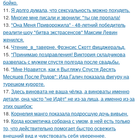
бойко.
11.
Я долго думала, что сексуальность можно похудеть.
12.
Многие мне писали и звонили: "ты где пропала!
13.
"Она Меня Приворожила" - 48-летний победитель
реалити-шоу "битва экстрасенсов" Максим Левин
женился.
14.
Чтение_в_таверне. Фрэнсис Скотт фицджеральд.
15.
"Принимаю поздравления! Виктория складчикова
развелась с мужем спустя полгода после свадьбы.
16.
"Мне Нравится, как я Выгляжу Спустя Десять
Месяцев После Родов": Ида Галич показала фигуру на
турецком курорте.
17.
Здесь виновата не ваша чёлка, а виноваты именно
детали, она часто "не Идёт" не из-за лица, а именно из-за
этих ошибок:
18.
Корнелия манго показала подросшую дочь вивьен.
19.
Когда косметичка собрана с умом, в ней есть только
то, что действительно помогает быстро освежить
внешний вид и чувствовать себя увереннее.