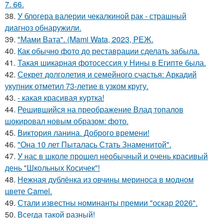
7. 66.
38.
У блогера валерии чекалкиной рак - страшный
диагноз обнаружили.
39.
"Мами Вата". (Mami Wata, 2023, РЕЖ.
40.
Как обычно фото до реставрации сделать забыла.
41.
Такая шикарная фотосессия у Нины в Египте была.
42.
Секрет долголетия и семейного счастья: Аркадий
укупник отметил 73-летие в узком кругу.
43.
- какая красивая куртка!
44.
Решившийся на преображение Влад топалов
шокировал новым образом: фото.
45.
Виктория ланина. Доброго времени!
46.
"Она 10 лет Пыталась Стать Знаменитой".
47.
У нас в школе прошел необычный и очень красивый
день "Школьных Косичек"!
48.
Нежная дублёнка из овчины мериноса в модном
цвете Camel.
49.
Стали известны номинанты премии "оскар 2026".
50.
Всегда такой разный!