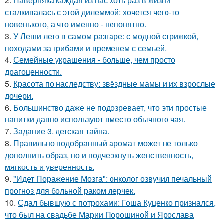
2.
Наверняка каждая из нас хоть раз в жизни
сталкивалась с этой дилеммой: хочется чего-то
новенького, а что именно - непонятно.
3.
У Леши лето в самом разгаре: с модной стрижкой,
походами за грибами и временем с семьей.
4.
Семейные украшения - больше, чем просто
драгоценности.
5.
Красота по наследству: звёздные мамы и их взрослые
дочери.
6.
Большинство даже не подозревает, что эти простые
напитки давно используют вместо обычного чая.
7.
Задание 3. детская тайна.
8.
Правильно подобранный аромат может не только
дополнить образ, но и подчеркнуть женственность,
мягкость и уверенность.
9.
"Идет Поражение Мозга": онколог озвучил печальный
прогноз для больной раком лерчек.
10.
Сдал бывшую с потрохами: Гоша Куценко признался,
что был на свадьбе Марии Порошиной и Ярослава