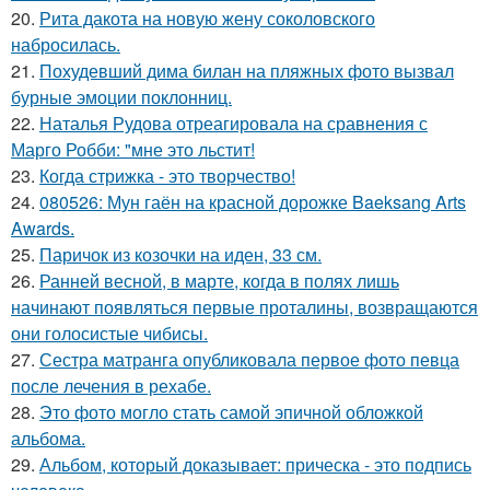
20.
Рита дакота на новую жену соколовского
набросилась.
21.
Похудевший дима билан на пляжных фото вызвал
бурные эмоции поклонниц.
22.
Наталья Рудова отреагировала на сравнения с
Марго Робби: "мне это льстит!
23.
Когда стрижка - это творчество!
24.
080526: Мун гаён на красной дорожке Baeksang Arts
Awards.
25.
Паричок из козочки на иден, 33 см.
26.
Ранней весной, в марте, когда в полях лишь
начинают появляться первые проталины, возвращаются
они голосистые чибисы.
27.
Сестра матранга опубликовала первое фото певца
после лечения в рехабе.
28.
Это фото могло стать самой эпичной обложкой
альбома.
29.
Альбом, который доказывает: прическа - это подпись