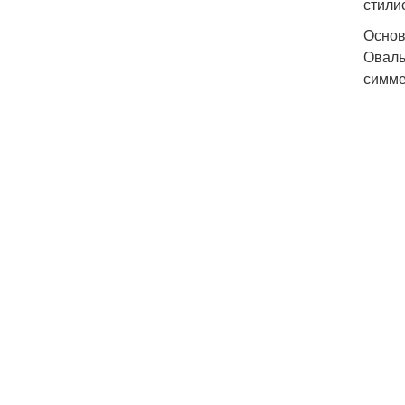
стили
Основ
Оваль
симме