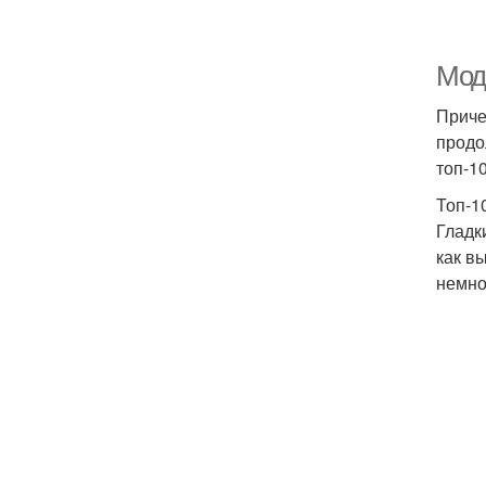
Мод
Приче
продо
топ-1
Топ-1
Гладк
как в
немно