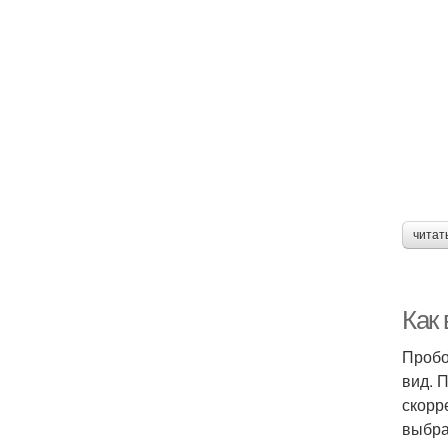
читат
Как
Пробо
вид. 
скорр
выбра