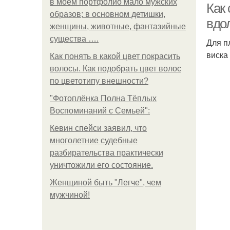
в моем портфолио мало мужских
Как 
образов; в основном детишки,
вдо
женщины, животные, фантазийные
существа ….
Для п
виска
Как понять в какой цвет покрасить
волосы. Как подобрать цвет волос
по цветотипу внешности?
"Фотоплёнка Полна Тёплых
Воспоминаний с Семьей":
Кевин спейси заявил, что
многолетние судебные
разбирательства практически
уничтожили его состояние.
Женщиной быть "Легче", чем
мужчиной!