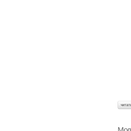
читат
Мод