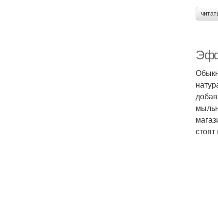
читат
Эфф
Обыкн
натур
добав
мыльн
магаз
стоят