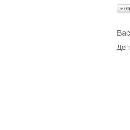
читат
Вас
Дег