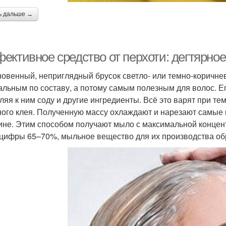
ь дальше →
ективное средство от перхоти: дегтярно
овенный, неприглядный брусок светло- или темно-коричнев
альным по составу, а потому самым полезным для волос. Е
ляя к ним соду и другие ингредиенты. Всё это варят при т
ого клея. Полученную массу охлаждают и нарезают самые 
ине. Этим способом получают мыло с максимальной концен
 цифры 65–70%, мыльное вещество для их производства об