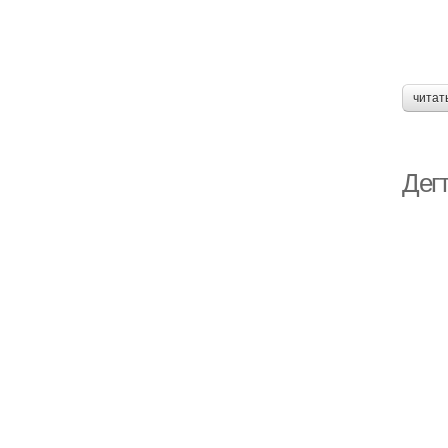
читат
Дег