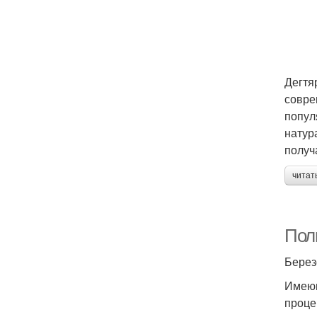
Дегтя
совре
попул
натур
получ
читат
Пол
Берез
Имеющ
проце