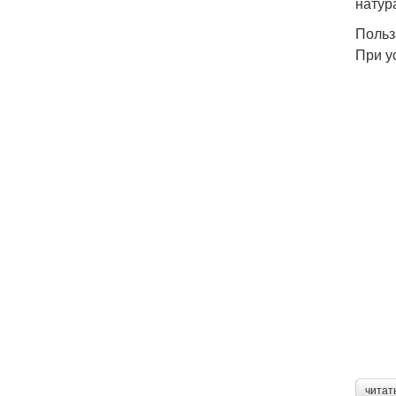
натур
Польз
При у
читат