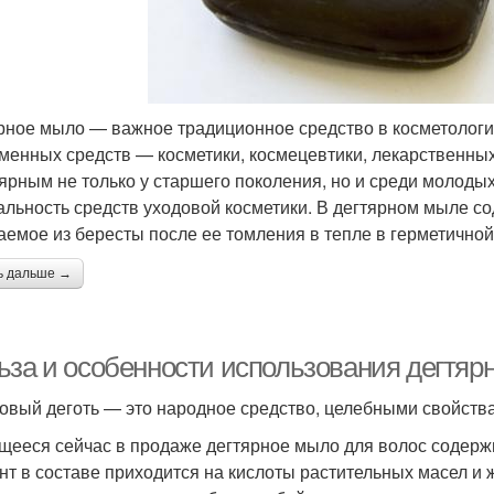
рное мыло — важное традиционное средство в косметологи
менных средств — косметики, космецевтики, лекарственных
ярным не только у старшего поколения, но и среди молодых
альность средств уходовой косметики. В дегтярном мыле с
аемое из бересты после ее томления в тепле в герметичной
ь дальше →
ьза и особенности использования дегтяр
овый деготь — это народное средство, целебными свойства
ееся сейчас в продаже дегтярное мыло для волос содержи
нт в составе приходится на кислоты растительных масел и