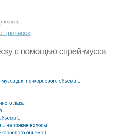
р-классы
о причесок
ску с помощью спрей-мусса
-мусса для прикорневого объема L
чного лака
а L
 объема L
 L на тонкие волосы
икорневого объема L