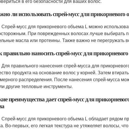
овериться в его безопасности для ваших волос.
ожно ли использовать спрей-мусс для прикорневого 
: Спрей-мусс для прикорневого объема L можно использова
осторожным. При поврежденных волосах лучше выбирать п
ельные масла или протеины. Также важно не перегружать во
ак правильно наносить спрей-мусс для прикорневого
: Для правильного нанесения спрей-мусса для прикорневог
ество продукта на основание волос у корней. Затем втира
мерного распределения. После нанесения спрей-мусса можн
ли другие тепловые инструменты.
акие преимущества дает спрей-мусс для прикорневог
ма
: Спрей-мусс для прикорневого объема L обладает рядом п
а. Во-первых, его легкая текстура не утяжеляет волосы, чт