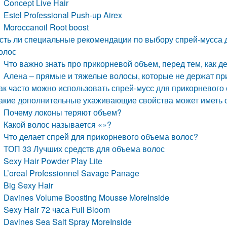
Concept Live Hair
Estel Professional Push-up Airex
Moroccanoil Root boost
сть ли специальные рекомендации по выбору спрей-мусса 
олос
Что важно знать про прикорневой объем, перед тем, как д
Алена – прямые и тяжелые волосы, которые не держат п
ак часто можно использовать спрей-мусс для прикорневого 
акие дополнительные ухаживающие свойства может иметь с
Почему локоны теряют объем?
Какой волос называется «»?
Что делает спрей для прикорневого объема волос?
ТОП 33 Лучших средств для объема волос
Sexy Hair Powder Play Lite
L’oreal Professionnel Savage Panage
Big Sexy Hair
Davines Volume Boosting Mousse MoreInside
Sexy Hair 72 часа Full Bloom
Davines Sea Salt Spray MoreInside