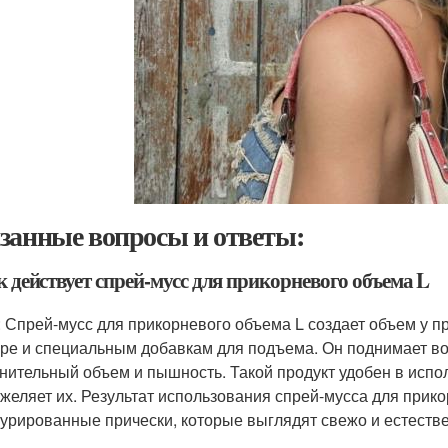
занные вопросы и ответы:
к действует спрей-мусс для прикорневого объема L
: Спрей-мусс для прикорневого объема L создает объем у пр
уре и специальным добавкам для подъема. Он поднимает в
нительный объем и пышность. Такой продукт удобен в испол
яжеляет их. Результат использования спрей-мусса для прик
турированные прически, которые выглядят свежо и естеств