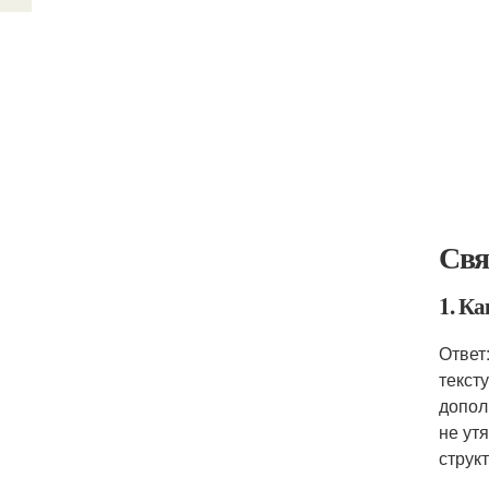
Свя
1. Ка
Ответ
текст
допол
не ут
струк