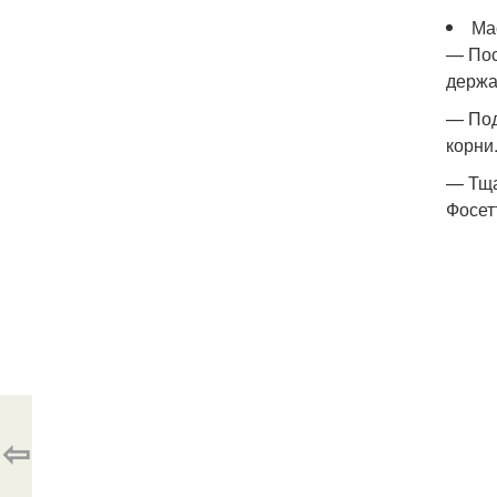
Ма
— Пос
держат
— Под
корни
— Тща
Фосет
⇦