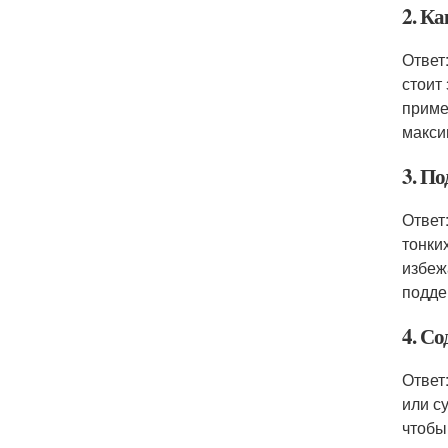
2. Ка
Ответ
стоит
приме
макси
3. По
Ответ
тонки
избеж
подде
4. С
Ответ
или с
чтобы