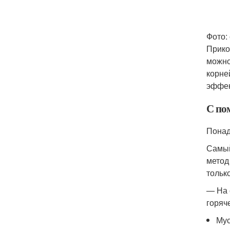
Фото:
Прико
можно
корне
эффек
С по
Понад
Самый
метод
тольк
— На 
горяч
Мус