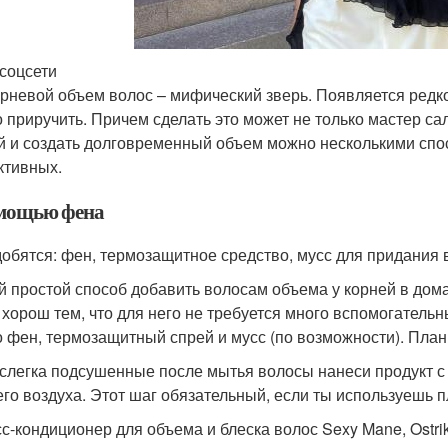
 соцсети
рневой объем волос – мифический зверь. Появляется редко
 приручить. Причем сделать это может не только мастер сал
й и создать долговременный объем можно несколькими спо
тивных.
мощью фена
обятся: фен, термозащитное средство, мусс для придания 
 простой способ добавить волосам объема у корней в дома
 хорош тем, что для него не требуется много вспомогатель
о фен, термозащитный спрей и мусс (по возможности). Пла
слегка подсушенные после мытья волосы нанеси продукт с 
его воздуха. Этот шаг обязательный, если ты используешь п
с-кондиционер для объема и блеска волос Sexy Mane, Ostriko