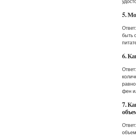
удост
5. М
Ответ
быть 
питат
6. К
Ответ
колич
равно
фен и
7. К
объе
Ответ
объем