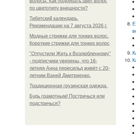
волосы. Как подобрать цвет волос
по цветотипу внешности?
Тибетский календарь.
Е
Рекомендации на 7 августа 2026 г.
в
Модные стрижки для тонких волос.
Короткие стрижки для тонких волос
К
"Отпустили Жить к Возлюбленному"
К
- подписчики уверены, что 16-
летняя Анна пересильд живёт с 20-
летним Ваней Дмитриенко.
Традиционная грузинская одежда.
Будь грамотным! Постричься или
подстричься?