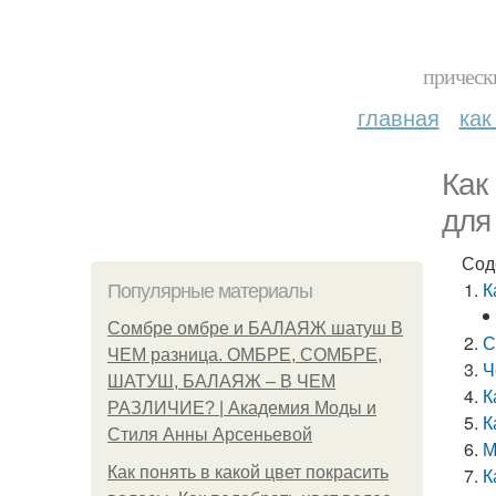
прическ
главная
как
Как
для
Сод
К
Популярные материалы
Сомбре омбре и БАЛАЯЖ шатуш В
С
ЧЕМ разница. ОМБРЕ, СОМБРЕ,
Ч
ШАТУШ, БАЛАЯЖ – В ЧЕМ
К
РАЗЛИЧИЕ? | Академия Моды и
К
Стиля Анны Арсеньевой
М
Как понять в какой цвет покрасить
К