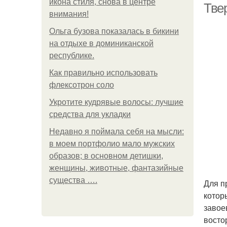
икона стиля, снова в центре
Тве
внимания!
Ольга бузова показалась в бикини
на отдыхе в доминиканской
республике.
Как правильно использовать
флексотрон соло
Укротите кудрявые волосы: лучшие
средства для укладки
Недавно я поймала себя на мысли:
в моем портфолио мало мужских
образов; в основном детишки,
женщины, животные, фантазийные
существа ….
Для п
котор
завое
восто