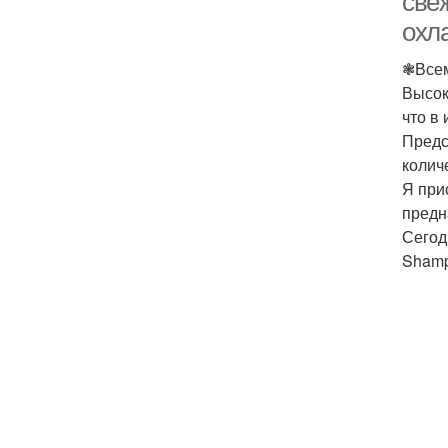
све
охл
❃Всем
Высок
что в
Предс
колич
Я при
предн
Сегод
Shamp