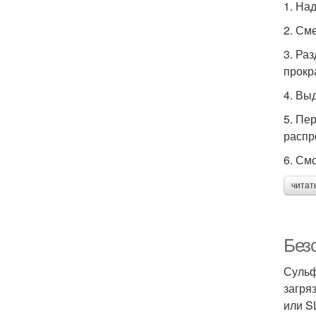
1. На
2. См
3. Ра
прокр
4. Вы
5. Пе
распр
6. См
читат
Без
Сульф
загря
или S