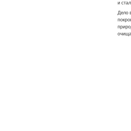
и ста
Дело 
покро
приро
очища