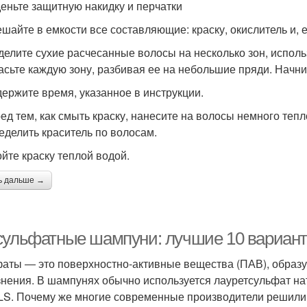
деньте защитную накидку и перчатки
ешайте в емкости все составляющие: краску, окислитель и, 
зделите сухие расчесанные волосы на несколько зон, испо
асьте каждую зону, разбивая ее на небольшие пряди. Начнит
держите время, указанное в инструкции.
ред тем, как смыть краску, нанесите на волосы немного те
еделить краситель по волосам.
ойте краску теплой водой.
ь дальше →
сульфатные шампуни: лучшие 10 варианто
аты ― это поверхностно-активные вещества (ПАВ), обра
знения. В шампунях обычно используется лауретсульфат на
LS. Почему же многие современные производители решили 