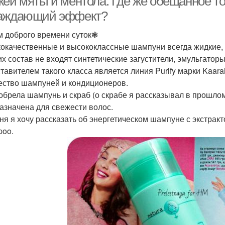
жей мяты и ментола. Где же обещанное т
аждающий эффект?
 доброго времени суток❃
окачественные и высококлассные шампуни всегда жидкие, 
 их состав не входят синтетические загустители, эмульгатор
тавителем такого класса является линия Purify марки Kaara
ество шампуней и кондиционеров.
обрела шампунь и скраб (о скрабе я рассказывал в прошлом
азначена для свежести волос.
ня я хочу рассказать об энергетическом шампуне с экстракт
oo.