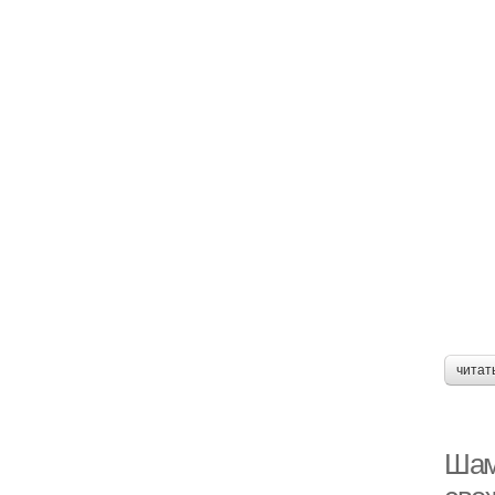
читат
Шам