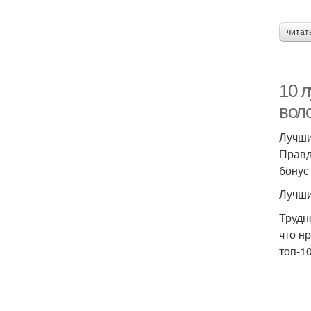
читат
10 
вол
Лучши
Правд
бонус
Лучши
Трудн
что н
топ-1