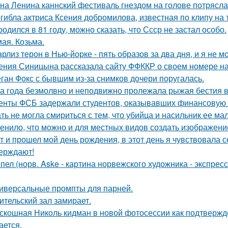
на Ленина каннский фестиваль гнездом на голове потрясла
гибла актриса Ксения добромилова, известная по клипу на т
родился в 81 году, можно сказать, что Ссср не застал особо.
мая. Козьма.
рлиз терон в Нью-йорке - пять образов за два дня, и я не м
ения Синицына рассказала сайту ФФККР о своем номере на
ган Фокс с бывшим из-за снимков дочери поругалась.
а года безмолвно и неподвижно пролежала рыжая бестия в 
енты ФСБ задержали студентов, оказывавших финансовую 
ть не могла смириться с тем, что убийца и насильник ее м
енило, что можно и для местных видов создать изображени
т и прошел мой день рождения, в этот день я чувствовала 
ерждают!
пел (норв. Aske - картина норвежского художника - экспре
иверсальные промпты для парней.
ительский зал замирает.
скошная Николь кидман в новой фотосессии как подтвержде
ается.