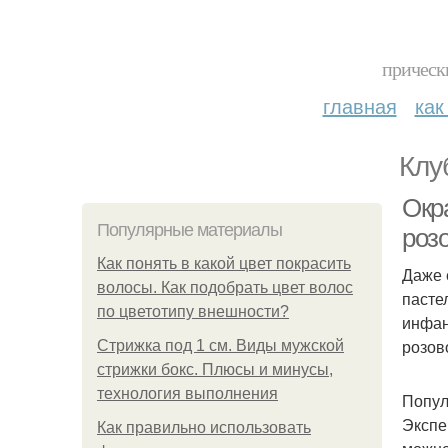
прическ
главная
как
Клу
Окр
Популярные материалы
роз
Как понять в какой цвет покрасить
Даже 
волосы. Как подобрать цвет волос
пасте
по цветотипу внешности?
инфан
розов
Стрижка под 1 см. Виды мужской
стрижки бокс. Плюсы и минусы,
технология выполнения
Попул
Экспе
Как правильно использовать