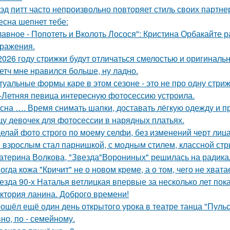
эд питт часто непроизвольно повторяет стиль своих партне
есна шепнет тебе:
лавное - Попотеть и Вколоть Лосося": Кристина Орбакайте
ражения.
2026 году стрижки будут отличаться смелостью и оригиналь
етч мне нравился больше, ну ладно.
туальные формы каре в этом сезоне - это не про одну стриж
-Летняя певица интересную фотосессию устроила.
сна …. Время снимать шапки, доставать лёгкую одежду и пр
у девочек для фотосессии в нарядных платьях.
елай фото строго по моему селфи, без изменений черт лиц
 взрослым стал парнишкой, с модным стилем, классной стриж
атерина Волкова, "Звезда"Ворониных" решилась на радика
огда кожа "Кричит" не о новом креме, а о том, чего не хватае
езда 90-х Наталья ветлицкая впервые за несколько лет пок
ктория ланина. Доброго времени!
ошёл ещё один день открытого урока в театре танца "Пульса
но, по - семейному.