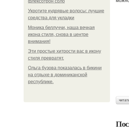
можно
флексотрон соло
Укротите кудрявые волосы: лучшие
средства для укладки
Моника беллуччи, наша вечная
икона стиля, снова в центре
внимания!
Эти простые хитрости вас в икону
стиля превратят.
Ольга бузова показалась в бикини
на отдыхе в доминиканской
республике.
читат
Пос