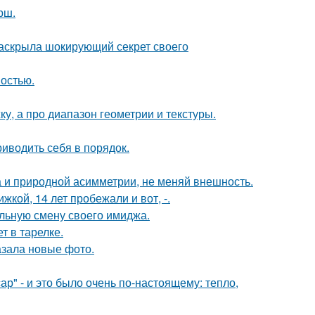
рш.
 раскрыла шокирующий секрет своего
ностью.
ку, а про диапазон геометрии и текстуры.
иводить себя в порядок.
а и природной асимметрии, не меняй внешность.
кой, 14 лет пробежали и вот, -.
льную смену своего имиджа.
т в тарелке.
азала новые фото.
р" - и это было очень по-настоящему: тепло,