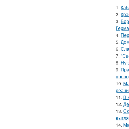
1.
Каб
2.
Кра
3.
Бор
Герма
4.
Пер
5.
Дом
6.
Сла
7.
"Св
8.
Ну 
9.
Пра
пропо
10.
Ма
реани
11.
В 
12.
Де
13.
Ск
выгля
14.
Ма