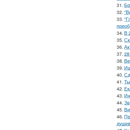
31.
Бр
32.
"В
33.
"Г
преоб
34.
В 
35.
Ск
36.
Ак
37.
28
38.
Ве
39.
Ищ
40.
Сд
41.
Ты
42.
Ек
43.
Ин
44.
Зв
45.
Ви
46.
Пр
душев