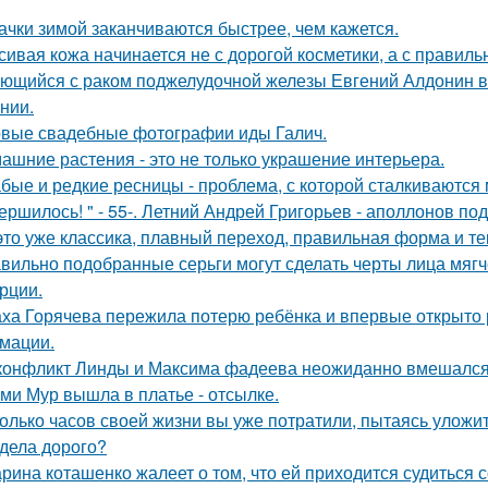
ачки зимой заканчиваются быстрее, чем кажется.
сивая кожа начинается не с дорогой косметики, а с правиль
ющийся с раком поджелудочной железы Евгений Алдонин ве
нии.
вые свадебные фотографии иды Галич.
ашние растения - это не только украшение интерьера.
бые и редкие ресницы - проблема, с которой сталкиваются 
ершилось! " - 55-. Летний Андрей Григорьев - аполлонов по
это уже классика, плавный переход, правильная форма и те
вильно подобранные серьги могут сделать черты лица мягч
рции.
ха Горячева пережила потерю ребёнка и впервые открыто 
мации.
конфликт Линды и Максима фадеева неожиданно вмешался
ми Мур вышла в платье - отсылке.
олько часов своей жизни вы уже потратили, пытаясь уложи
дела дорого?
рина коташенко жалеет о том, что ей приходится судиться 