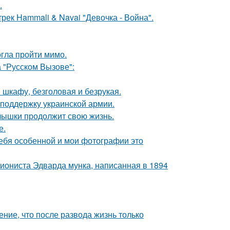
.
рек Hammali & Navai "Девочка - Война".
огла пройти мимо.
 "Русском Вызове":
шкафу, безголовая и безрукая.
поддержку украинской армии.
алышки продолжит свою жизнь.
е.
себя особенной и мои фотографии это
ссиониста Эдварда мунка, написанная в 1894
ние, что после развода жизнь только