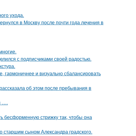
ного ухода.
рнулся в Москву после почти года лечения в
многие.
делился с подписчиками своей радостью.
кстура.
е, гармоничнее и визуально сбалансировать
рассказала об этом после пребывания в
 ….
ть бесформенную стрижку так, чтобы она
со старшим сыном Александра градского.