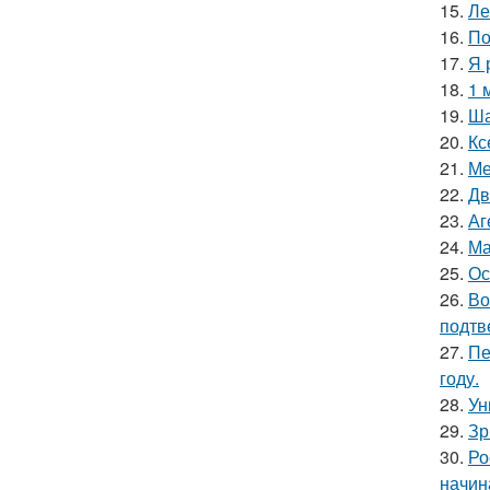
15.
Ле
16.
По
17.
Я 
18.
1 
19.
Ша
20.
Кс
21.
Ме
22.
Дв
23.
Аг
24.
Ма
25.
Ос
26.
Во
подтв
27.
Пе
году.
28.
Ун
29.
Зр
30.
Ро
начин