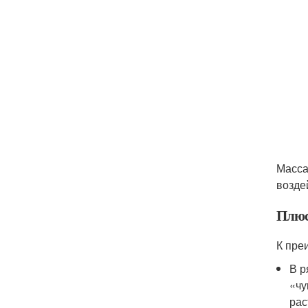
Масса
возде
Плю
К пре
В р
«чу
рас