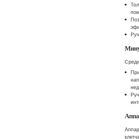
Тол
пом
Поз
эфи
Руч
Мин
Среди
При
нап
нед
Руч
инт
Аппа
Аппар
клетч