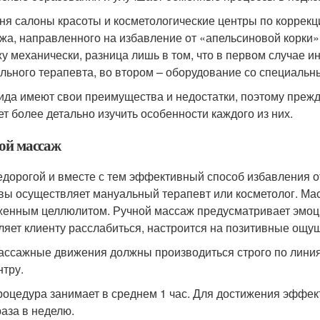
ня салоны красоты и косметологические центры по коррек
жа, направленного на избавление от «апельсиновой корки»:
жу механически, разница лишь в том, что в первом случае 
льного терапевта, во втором – оборудование со специальн
ида имеют свои преимущества и недостатки, поэтому прежд
ет более детально изучить особенности каждого из них.
ой массаж
едорогой и вместе с тем эффективный способ избавления 
вы осуществляет мануальный терапевт или косметолог. Мас
енным целлюлитом. Ручной массаж предусматривает эмоци
ляет клиенту расслабиться, настроится на позитивные ощ
ассажные движения должны производиться строго по линия
нтру.
роцедура занимает в среднем 1 час. Для достижения эффек
раза в неделю.