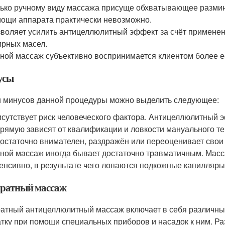
ько ручному виду массажа присуще обхватывающее размин
ощи аппарата практически невозможно.
воляет усилить антицеллюлитный эффект за счёт примене
рных масел.
ной массаж субъективно воспринимается клиентом более е
усы
 минусов данной процедуры можно выделить следующее:
сутствует риск человеческого фактора. Антицеллюлитный э
рямую зависят от квалификации и ловкости мануального те
остаточно внимателен, раздражён или переоценивает свои
ной массаж иногда бывает достаточно травматичным. Масс
енсивно, в результате чего лопаются подкожные капилляры
ратный массаж
атный антицеллюлитный массаж включает в себя различн
атку при помощи специальных приборов и насадок к ним. Р