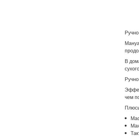
Ручно
Мануа
продо
В дом
сухог
Ручно
Эффек
чем п
Плюсы
Мас
Ман
Так