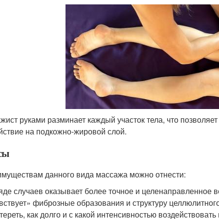
жист руками разминает каждый участок тела, что позволяе
йствие на подкожно-жировой слой.
сы
имуществам данного вида массажа можно отнести:
яде случаев оказывает более точное и целенаправленное 
вствует» фиброзные образования и структуру целлюлитного б
тереть, как долго и с какой интенсивностью воздействовать