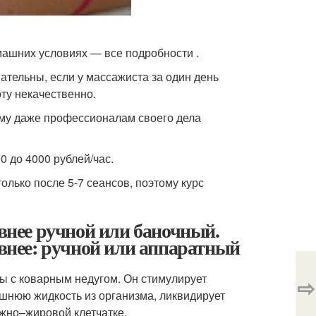
ашних условиях — все подробности .
ательны, если у массажиста за один день
оту некачественно.
тому даже профессионалам своего дела
0 до 4000 рублей/час.
олько после 5-7 сеансов, поэтому курс
нее ручной или баночный.
нее: ручной или аппаратный
 с коварным недугом. Он стимулирует
⇨
шнюю жидкость из организма, ликвидирует
жно–жировой клетчатке.