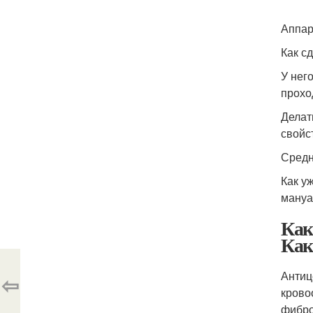
Аппар
Как с
У нег
прохо
Делат
свойс
Средн
Как у
мануа
Как
Как
Антиц
⇦
крово
фибро