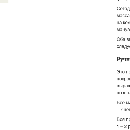
Сегод
масса
на ко
мануа
Оба в
следу
Ручн
Это н
покро
выраж
позво
Все м
– к це
Вся п
1 – 2 