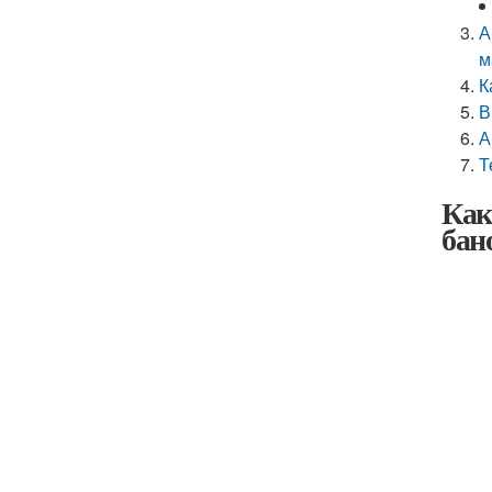
А
м
К
В
А
Т
Как
бан