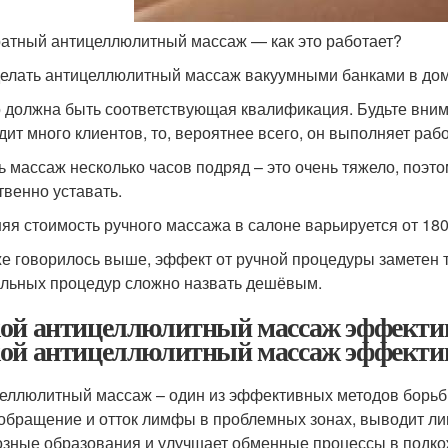
атный антицеллюлитный массаж — как это работает?
делать антицеллюлитный массаж вакуумными банками в дом
о должна быть соответствующая квалификация. Будьте вним
дит много клиентов, то, вероятнее всего, он выполняет раб
ь массаж несколько часов подряд – это очень тяжело, поэ
твенно уставать.
яя стоимость ручного массажа в салоне варьируется от 180
же говорилось выше, эффект от ручной процедуры заметен т
льных процедур сложно назвать дешёвым.
ой антицеллюлитный массаж эффектив
ой антицеллюлитный массаж эффектив
еллюлитный массаж – один из эффективных методов борьбы
обращение и отток лимфы в проблемных зонах, выводит ли
зные образования и улучшает обменные процессы в подко