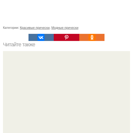
Категории:
Красивые прически
,
Модные прически
Читайте также
Пористые волосы лечение в домашних условиях. Как
устранить сухость волос?