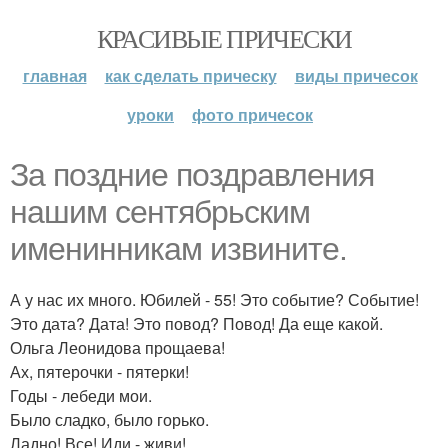
КРАСИВЫЕ ПРИЧЕСКИ
главная
как сделать прическу
виды причесок
уроки
фото причесок
За поздние поздравления
нашим сентябрьским
именинникам извините.
А у нас их много. Юбилей - 55! Это событие? Событие!
Это дата? Дата! Это повод? Повод! Да еще какой.
Ольга Леонидова прощаева!
Ах, пятерочки - пятерки!
Годы - лебеди мои.
Было сладко, было горько.
Ладно! Все! Иди - живи!