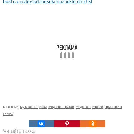
best.com/vidy-prichesok/muzhskie-strizhki
Категории:
Мужские стрижки
,
Модные стрижки
,
Модные прически
,
Прически с
челкой
Читайте также