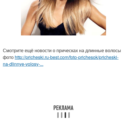
Смотрите ещё новости о прическах на длинные волосы
фото
http://pricheski.ru-best.com/foto-prichesok/pricheski-
na-dlinnye-volosy-...