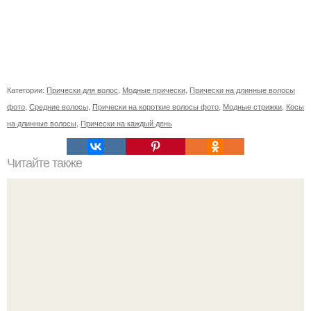
Категории:
Прически для волос
,
Модные прически
,
Прически на длинные волосы
фото
,
Средние волосы
,
Прически на короткие волосы фото
,
Модные стрижки
,
Косы
на длинные волосы
,
Прически на каждый день
Читайте также
Украшения в Корее, и их значимость?