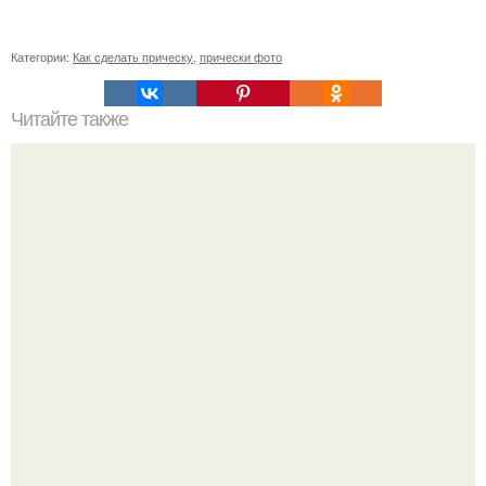
Категории:
Как сделать прическу
,
прически фото
Читайте также
Если побриться налысо за сколько отрастут волосы. Как
я подстриглась налысо и как изменились волосы после
этого