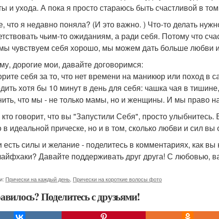
ы и ухода. А пока я просто стараюсь быть счастливой в том,
е, что я недавно поняла? (И это важно. ) Что-то делать нужн
етствовать чьим-то ожиданиям, а ради себя. Потому что сча
 мы чувствуем себя хорошо, мы можем дать больше любви и
му, дорогие мои, давайте договоримся:
орите себя за то, что нет времени на маникюр или поход в с
дить хотя бы 10 минут в день для себя: чашка чая в тишине,
нить, что мы - не только мамы, но и женщины. И мы право н
 кто говорит, что вы "Запустили Себя", просто улыбнитесь. 
о в идеальной прическе, но и в том, сколько любви и сил вы
и есть силы и желание - поделитесь в комментариях, как вы
лайфхаки? Давайте поддерживать друг друга! С любовью, в
и:
Прически на каждый день
,
Прически на короткие волосы фото
авилось? Поделитесь с друзьями!