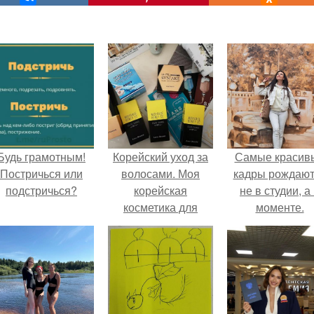
Будь грамотным!
Корейский уход за
Самые красив
Постричься или
волосами. Моя
кадры рождают
подстричься?
корейская
не в студии, а
косметика для
моменте.
восстановления
волос