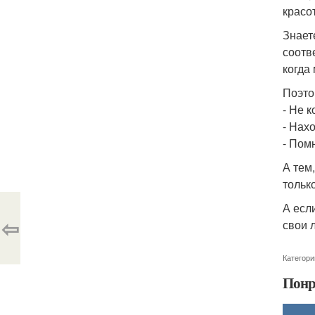
красот
Знает
соотв
когда
Поэто
- Не к
- Нахо
- Пом
А тем,
тольк
А есл
⇦
свои 
Категори
Понр