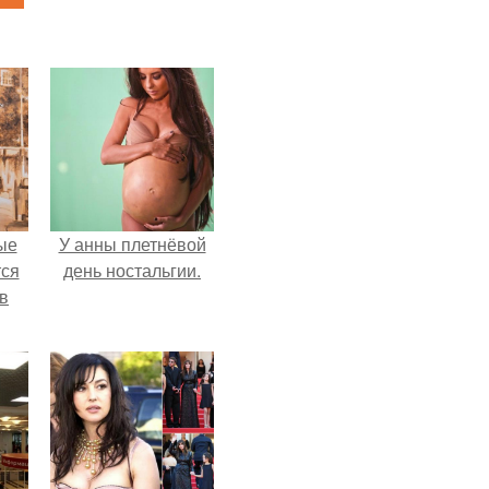
ые
У анны плетнёвой
ся
день ностальгии.
 в