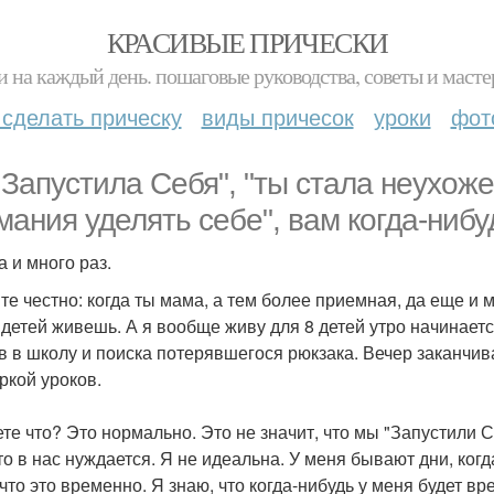
КРАСИВЫЕ ПРИЧЕСКИ
и на каждый день. пошаговые руководства, советы и масте
 сделать прическу
виды причесок
уроки
фот
 Запустила Себя", "ты стала неухож
мания уделять себе", вам когда-нибу
а и много раз.
те честно: когда ты мама, а тем более приемная, да еще и 
 детей живешь. А я вообще живу для 8 детей утро начинается
в в школу и поиска потерявшегося рюкзака. Вечер заканчива
ркой уроков.
ете что? Это нормально. Это не значит, что мы "Запустили С
кто в нас нуждается. Я не идеальна. У меня бывают дни, ког
 что это временно. Я знаю, что когда-нибудь у меня будет вр