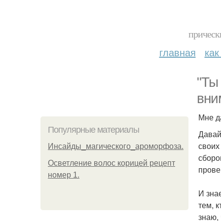
прическ
главная
как
"Ты
вни
Мне д
Популярные материалы
Давай
своих
Инсайды_магического_ароморфоза.
сборо
Осветление волос корицей рецепт
прове
номер 1.
И зна
тем, 
знаю,