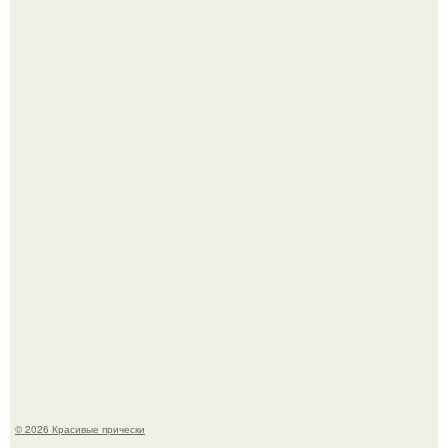
Это снова случилось ….
В том случае, если у вас новая стрижка (как у маши), вам
точно нужна фотосессия!
© 2026 Красивые прически