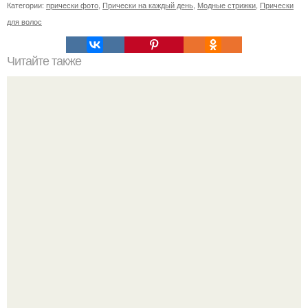
Категории:
прически фото
,
Прически на каждый день
,
Модные стрижки
,
Прически
для волос
Читайте также
Для того чтобы оставаться привлекательной и красивой,
нужно знать маленькие женские хитрости!