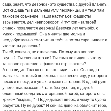
сада, знает, что девочки - это существа с другой планеты.
Вот сидишь ты в дальнем углу песочницы, и у тебя там
танковое сражение. Наши наступают, фашисты
взрываются, дел невпроворот. И тут хоп - за твоей
спиной появляется девочка! Девочка лет четырёх, с
куклой подмышкой. Она минуты две молча и
неодобрительно смотрит на тебя, а потом спрашивает: а
что это ты делаешь?
Ты ей, конечно, не отвечаешь. Потому что вопрос
глупый. Ты слепая что ли? Ты сама не видишь, что тут
танковое сражение и фашисты взрываются?
А она видит. Только не то, что видишь ты. Она видит
мальчика, который перекопал всю песочницу, у которого
песок и в носу, и в ушах, и даже на голове. В одной руке
у него пластмассовый танк без гусениц, в другой -
оловянный солдатик с оторванной ногой, которого он с
криком "дыдыщ! " - Подкидывает вверх, и чему-то бурно
радуется. Ну не дурак? И сейчас девочка объяснит тебе,