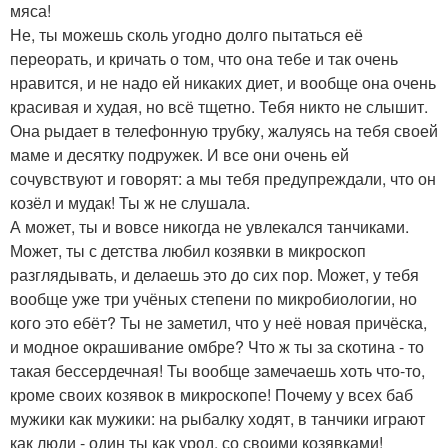
мяса!
Не, ты можешь сколь угодно долго пытаться её
переорать, и кричать о том, что она тебе и так очень
нравится, и не надо ей никаких диет, и вообще она очень
красивая и худая, но всё тщетно. Тебя никто не слышит.
Она рыдает в телефонную трубку, жалуясь на тебя своей
маме и десятку подружек. И все они очень ей
сочувствуют и говорят: а мы тебя предупреждали, что он
козёл и мудак! Ты ж не слушала.
А может, ты и вовсе никогда не увлекался танчиками.
Может, ты с детства любил козявки в микроскоп
разглядывать, и делаешь это до сих пор. Может, у тебя
вообще уже три учёных степени по микробиологии, но
кого это ебёт? Ты не заметил, что у неё новая причёска,
и модное окрашивание омбре? Что ж ты за скотина - то
такая бессердечная! Ты вообще замечаешь хоть что-то,
кроме своих козявок в микроскопе! Почему у всех баб
мужики как мужики: на рыбалку ходят, в танчики играют
как люди - один ты как урод, со своими козявками!