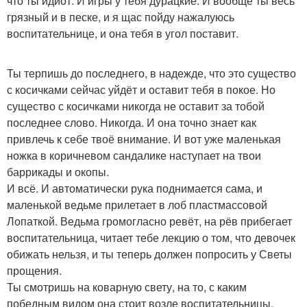
что ты идиот. И игры у тебя дурацкие. И вообще ты весь
грязный и в песке, и я щас пойду нажалуюсь
воспитательнице, и она тебя в угол поставит.
Ты терпишь до последнего, в надежде, что это существо
с косичками сейчас уйдёт и оставит тебя в покое. Но
существо с косичками никогда не оставит за тобой
последнее слово. Никогда. И она точно знает как
привлечь к себе твоё внимание. И вот уже маленькая
ножка в коричневом сандалике наступает на твои
баррикады и окопы.
И всё. И автоматически рука поднимается сама, и
маленькой ведьме прилетает в лоб пластмассовой
Лопаткой. Ведьма громогласно ревёт, на рёв прибегает
воспитательница, читает тебе лекцию о том, что девочек
обижать нельзя, и ты теперь должен попросить у Светы
прощения.
Ты смотришь на коварную свету, на то, с каким
победным видом она стоит возле воспитательницы,