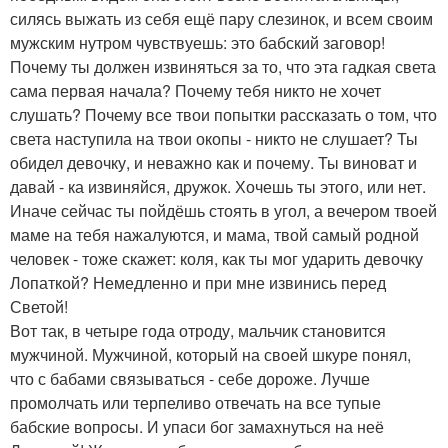
силясь выжать из себя ещё пару слезинок, и всем своим
мужским нутром чувствуешь: это бабский заговор!
Почему ты должен извиняться за то, что эта гадкая света
сама первая начала? Почему тебя никто не хочет
слушать? Почему все твои попытки рассказать о том, что
света наступила на твои окопы - никто не слушает? Ты
обидел девочку, и неважно как и почему. Ты виноват и
давай - ка извиняйся, дружок. Хочешь ты этого, или нет.
Иначе сейчас ты пойдёшь стоять в угол, а вечером твоей
маме на тебя нажалуются, и мама, твой самый родной
человек - тоже скажет: коля, как ты мог ударить девочку
Лопаткой? Немедленно и при мне извинись перед
Светой!
Вот так, в четыре года отроду, мальчик становится
мужчиной. Мужчиной, который на своей шкуре понял,
что с бабами связываться - себе дороже. Лучше
промолчать или терпеливо отвечать на все тупые
бабские вопросы. И упаси бог замахнуться на неё