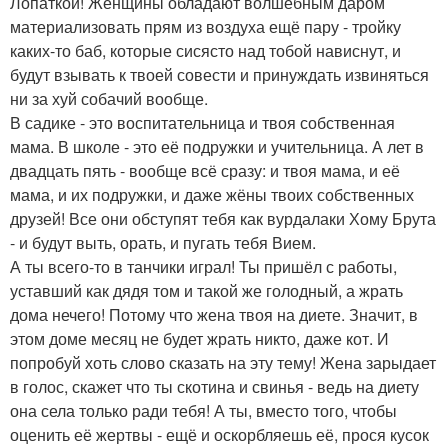
Лопаткой! Женщины обладают волшебным даром
материализовать прям из воздуха ещё пару - тройку
каких-то баб, которые сисясто над тобой нависнут, и
будут взывать к твоей совести и принуждать извиняться
ни за хуй собачий вообще.
В садике - это воспитательница и твоя собственная
мама. В школе - это её подружки и учительница. А лет в
двадцать пять - вообще всё сразу: и твоя мама, и её
мама, и их подружки, и даже жёны твоих собственных
друзей! Все они обступят тебя как вурдалаки Хому Брута
- и будут выть, орать, и пугать тебя Вием.
А ты всего-то в танчики играл! Ты пришёл с работы,
уставший как дядя том и такой же голодный, а жрать
дома нечего! Потому что жена твоя на диете. Значит, в
этом доме месяц не будет жрать никто, даже кот. И
попробуй хоть слово сказать на эту тему! Жена зарыдает
в голос, скажет что ты скотина и свинья - ведь на диету
она села только ради тебя! А ты, вместо того, чтобы
оценить её жертвы - ещё и оскорбляешь её, прося кусок