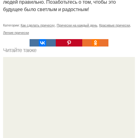
людей правильно. Позаботьтесь о том, чтобы это
будущее было светлым и радостным!
Категории:
Как сделать прическу
,
Прически на каждый день
,
Красивые прически
,
Легкие прически
Читайте также
Челлендж 7 СЕКУНД. 7 Second Challenge - ваш друг дает
вам задание, вы должны выполнить его всего за 7
секунд.