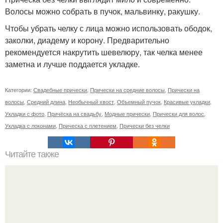
Волосы можно собрать в пучок, мальвинку, ракушку.
Чтобы убрать челку с лица можно использовать ободок,
заколки, диадему и корону. Предварительно
рекомендуется накрутить шевелюру, так челка менее
заметна и лучше поддается укладке.
Категории:
Свадебные прически
,
Прически на средние волосы
,
Прически на
волосы
,
Средний длина
,
Необычный хвост
,
Объемный пучок
,
Красивые укладки
,
Укладки с фото
,
Причёска на свадьбу
,
Модные прически
,
Прически для волос
,
Укладка с локонами
,
Прическа с плетением
,
Прически без челки
Читайте также