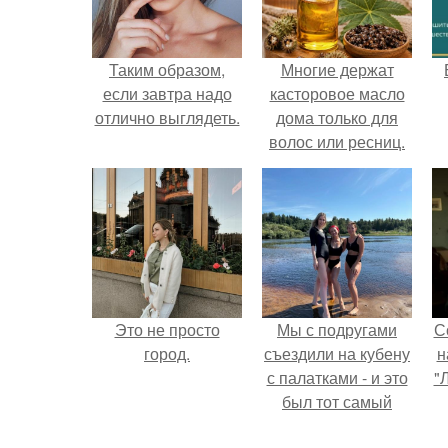
Таким образом,
Многие держат
если завтра надо
касторовое масло
отлично выглядеть.
дома только для
волос или ресниц.
Это не просто
Мы с подругами
С
город.
съездили на кубену
н
с палатками - и это
"
был тот самый
отдых, после
ш