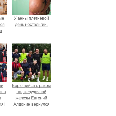
ые
У анны плетнёвой
ся
день ностальгии.
 в
чи,
Борющийся с раком
она
поджелудочной
в
железы Евгений
ия!
Алдонин вернулся
в Москву после