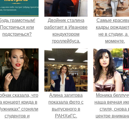
Будь грамотным!
Двойник сталина
Самые красив
Постричься или
работает в Иванове
кадры рождают
подстричься?
кондуктором
не в студии, а
троллейбуса.
моменте.
обчак сказала, что
Алина загитова
Моника беллуч
а концерт крида в
показала фото с
наша вечная ик
Лужниках" сгоняли
выпускного в
стиля, снова 
студентов и
РАНХиГС.
центре вниман
кольников, чтобы