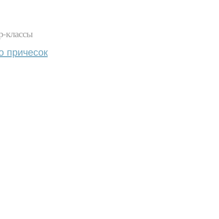
р-классы
о причесок