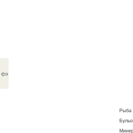
⇦
Рыба 
Бульо
Минер