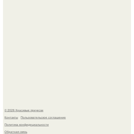
Алина загитова показала фото с выпускного в РАНХиГС.
Борющийся с раком поджелудочной железы Евгений
Алдонин вернулся в Москву после почти года лечения в
Германии.
© 2026 Красивые прически
Контакты
Пользовательское соглашение
Политика конфидециальности
Обратная связь