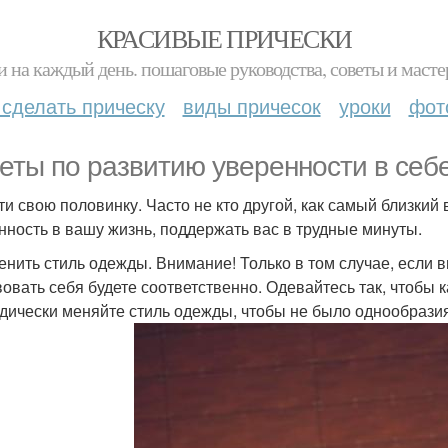
КРАСИВЫЕ ПРИЧЕСКИ
и на каждый день. пошаговые руководства, советы и масте
 сделать прическу
виды причесок
уроки
фот
еты по развитию уверенности в себе
йти свою половинку. Часто не кто другой, как самый близкий
нность в вашу жизнь, поддержать вас в трудные минуты.
менить стиль одежды. Внимание! Только в том случае, если 
вовать себя будете соответственно. Одевайтесь так, чтобы 
дически меняйте стиль одежды, чтобы не было однообрази