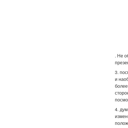
. Не 
презе
3. по
и нао
более
сторо
посмо
4. ду
измен
полож