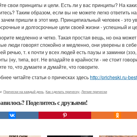
айте свои принципы и цели. Есть ли у вас принципы? На ка
итесь? Таким образом, если вы не можете легко ответить на 
, зачем пришли в этот мир. Принципиальный человек - это ув
осрочные и долгосрочные цели своей жизни - успешный и ц
оворите медленно и четко. Такая простая вещь, но она может
ые люди говорят спокойно и медленно, они уверены в себе 
ей речью, т. к почти у всех людей есть паузы и заминки (эээ, 
иты (ну, типа, вот. Не впадайте в крайности - не стоит гово
те то, что думаете и думайте, что говорите.
бнее читайте статьи о прическах здесь
http://pricheski.ru-be
и:
Прически на каждый день
,
Как сделать прическу
,
Легкие прически
авилось? Поделитесь с друзьями!