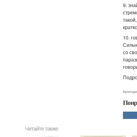
9. зн
стрем
такой
кратк
10. г
Сильн
со сво
параз
говори
Подро
Категори
Понр
Читайте также