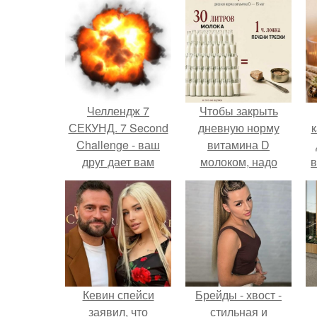
Челлендж 7
Чтобы закрыть
СЕКУНД. 7 Second
дневную норму
к
Challenge - ваш
витамина D
друг дает вам
молоком, надо
в
задание, вы
выпить 30 литров
должны выполнить
или съесть одну
его всего за 7
чайную ложку
секунд.
печени трески.
Кевин спейси
Брейды - хвост -
заявил, что
стильная и