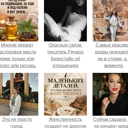
Многие держат
Опасные связи:
Самые красив
асторовое масло
писатель Ричард
кадры рождают
дома только для
Бернстайн об
не в студии, а
олос или ресниц.
отношениях
моменте.
западных мужчин с
азиатками.
Это не просто
Женственность
Собчак сказала,
город.
создают не дорогие
на концерт крид