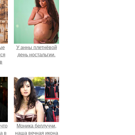
ые
У анны плетнёвой
ся
день ностальгии.
 в
 что
Моника беллуччи,
а в
наша вечная икона