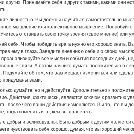
 ни других. Принимайте себя и других такими, какими они е
ты.
аньте личностью. Вы должны научиться самостоятельно мысл
нное мышление или коллективное мышление. Попробуйте вы
. Учитесь отстаивать свою точку зрения (свое мнение) или у
знай себя. Чтобы победить врага нужно его хорошо знать. Вы
трев ему в глаза. Заведите дневник о себе и о своих мысля
 проанализируйте все мысли и события последних дней, не
твенные связи. А потом начните думать положительно о себе
е. Подумайте об том, что вам мешает измениться или сдела
о придуманы вами.
 только думайте, но и действуйте. Дополнительно к положи
вие. Действия, фактически, являются ключом к развитию ув
ть, после чего ваши действия изменяются. Вы то, что вы дел
е, тогда изменить и то, кем вы являетесь.
дьте добры и великодушны. Быть добрым к другим является
аете чувствовать себя хорошо, думая, что вы хороший чело