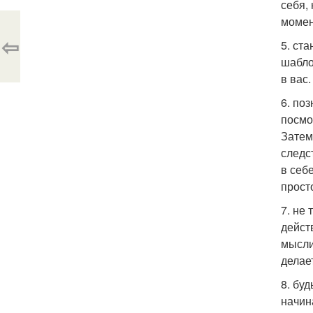
себя,
момен
⇦
5. ст
шабло
в вас
6. по
посмо
Затем
следс
в себ
прост
7. не
дейст
мысли
делает
8. бу
начин